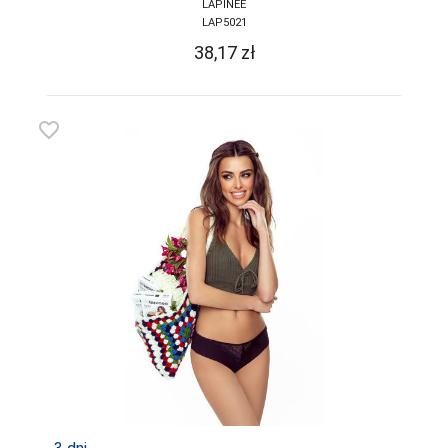
LAPINEE
LAP5021
38,17
zł
favorite_border