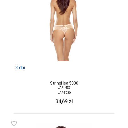
3 dni
Stringi lea 5030
LAPINEE
LAP5030
34,69
zł
favorite_border