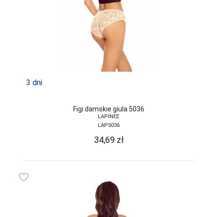
3 dni
Figi damskie giula 5036
LAPINEE
LAP5036
34,69
zł
favorite_border