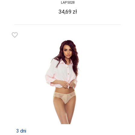
LAP5028
34,69
zł
favorite_border
3 dni