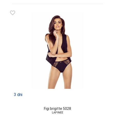
favorite_border
3 dni
Figi brigitte 5028
LAPINEE