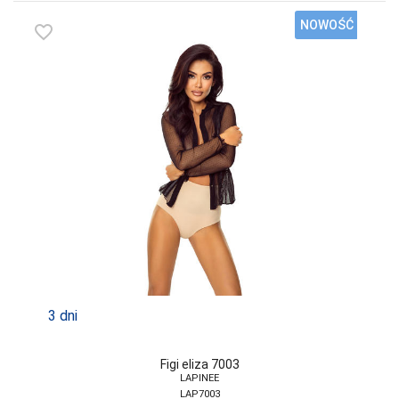
NOWOŚĆ
favorite_border
3 dni
Figi eliza 7003
LAPINEE
LAP7003