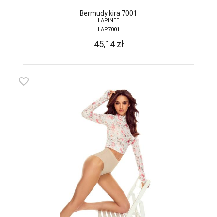
Bermudy kira 7001
LAPINEE
LAP7001
45,14
zł
favorite_border