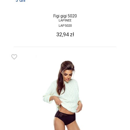
3 dni
Figi gigi 5020
LAPINEE
LAP5020
32,94
zł
favorite_border