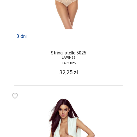
3 dni
Stringi stella 5025
LAPINEE
LAP5025
32,25
zł
favorite_border