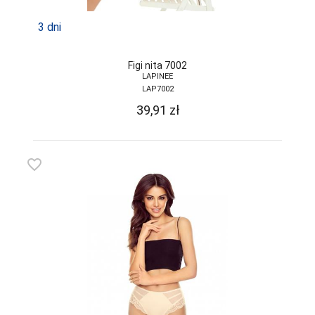
3 dni
Figi nita 7002
LAPINEE
LAP7002
39,91
zł
favorite_border