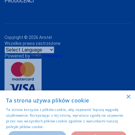
PRODUCENCI
Copyright ©
2026
Anstel
Wszelkie prawa zastrzeżone
Powered by
Translate
×
Ta strona używa plików cookie
Projekt graficzny:
Imoli.pl
Ta strona korzysta z plików cookie, aby zapewnić lepszą wygodę
użytkowania. Korzystając z tej strony, wyrażasz zgodę na używanie
przez nas wszystkich plików cookie zgodnie z warunkami naszej
polityki plików cookie.
Dowiedz się więcej