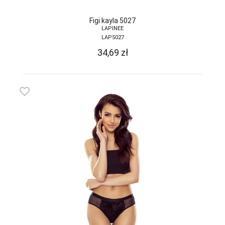
Figi kayla 5027
LAPINEE
LAP5027
34,69
zł
favorite_border