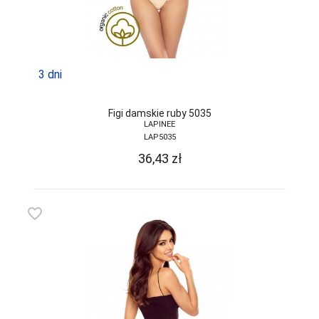
3 dni
Figi damskie ruby 5035
LAPINEE
LAP5035
36,43
zł
favorite_border