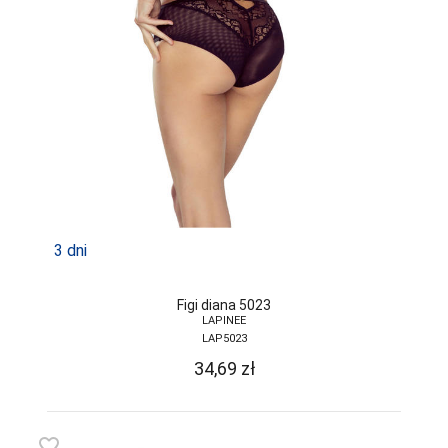
3 dni
Figi diana 5023
LAPINEE
LAP5023
34,69
zł
favorite_border