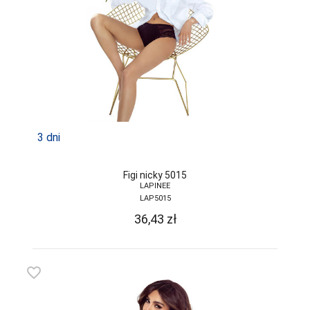
3 dni
Figi nicky 5015
LAPINEE
LAP5015
36,43
zł
favorite_border