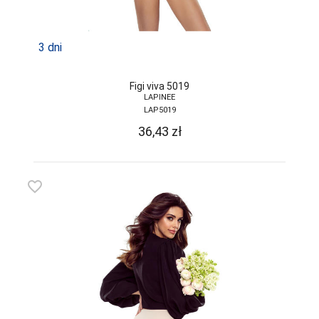
3 dni
Figi viva 5019
LAPINEE
LAP5019
36,43
zł
favorite_border