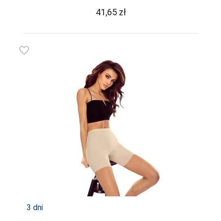
41,65
zł
favorite_border
3 dni