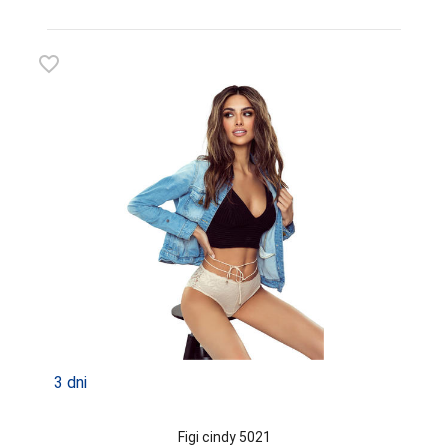
favorite_border
3 dni
Figi cindy 5021