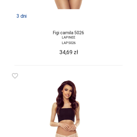
3 dni
Figi camila 5026
LAPINEE
LAP5026
34,69
zł
favorite_border