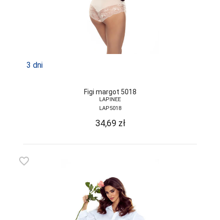
3 dni
Figi margot 5018
LAPINEE
LAP5018
34,69
zł
favorite_border