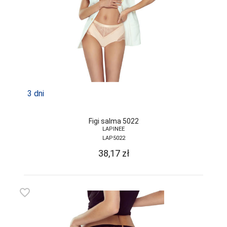
3 dni
Figi salma 5022
LAPINEE
LAP5022
38,17
zł
favorite_border