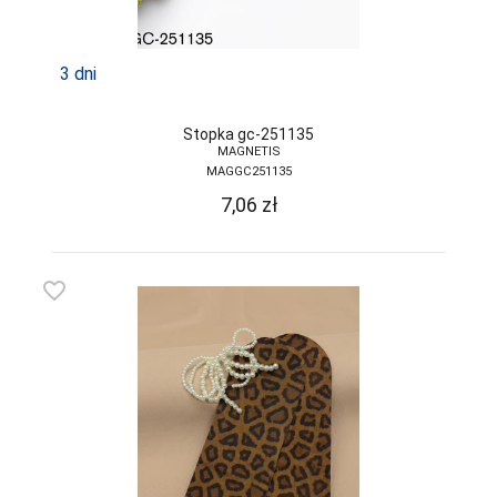
3 dni
Stopka gc-251135
MAGNETIS
MAGGC251135
7,06
zł
favorite_border