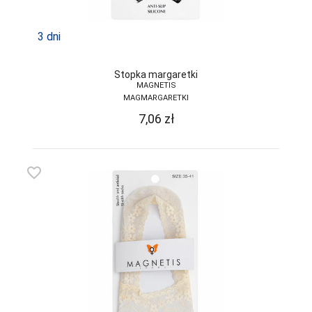
3 dni
Stopka margaretki
MAGNETIS
MAGMARGARETKI
7,06
zł
favorite_border