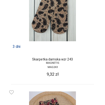
3 dni
Skarpetka damska wzr 243
MAGNETIS
MAG243
9,32
zł
favorite_border