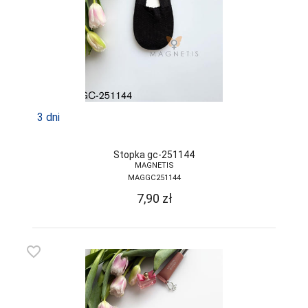
3 dni
Stopka gc-251144
MAGNETIS
MAGGC251144
7,90
zł
favorite_border