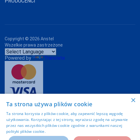
PRODUCENCI
Copyright ©
2026
Anstel
Wszelkie prawa zastrzeżone
Powered by
Translate
×
Ta strona używa plików cookie
Projekt graficzny:
Imoli.pl
Ta strona korzysta z plików cookie, aby zapewnić lepszą wygodę
użytkowania. Korzystając z tej strony, wyrażasz zgodę na używanie
przez nas wszystkich plików cookie zgodnie z warunkami naszej
polityki plików cookie.
Dowiedz się więcej