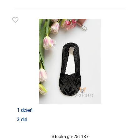
favorite_border
1 dzień
3 dni
Stopka gc-251137