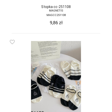
Stopka cc-251108
MAGNETIS
MAGCC251108
9,86
zł
favorite_border