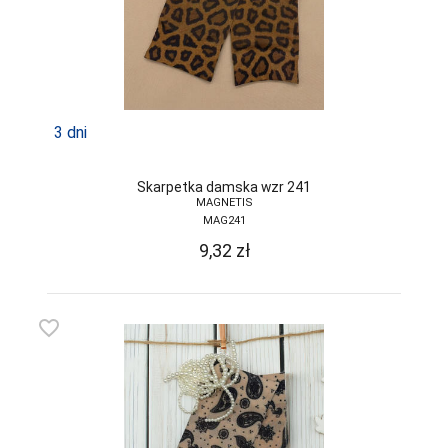
3 dni
Skarpetka damska wzr 241
MAGNETIS
MAG241
9,32
zł
favorite_border