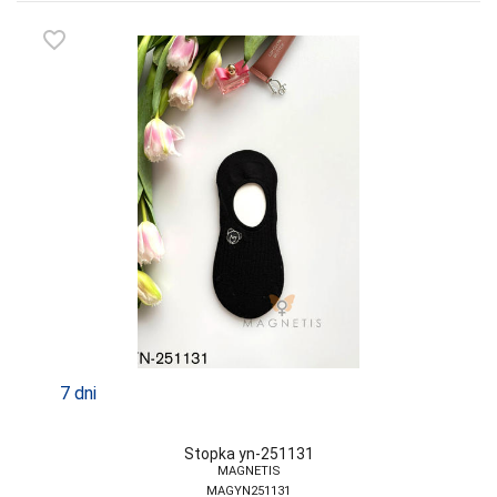
favorite_border
7 dni
Stopka yn-251131
MAGNETIS
MAGYN251131