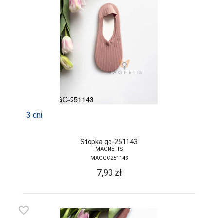
3 dni
Stopka gc-251143
MAGNETIS
MAGGC251143
7,90
zł
favorite_border