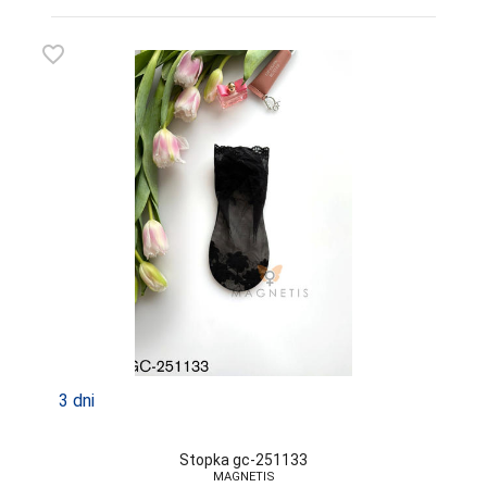
favorite_border
3 dni
Stopka gc-251133
MAGNETIS