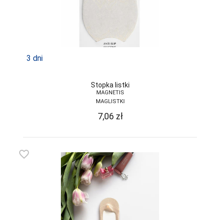
3 dni
Stopka listki
MAGNETIS
MAGLISTKI
7,06
zł
favorite_border