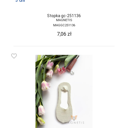
3 dni
Stopka gc-251136
MAGNETIS
MAGGC251136
7,06
zł
favorite_border