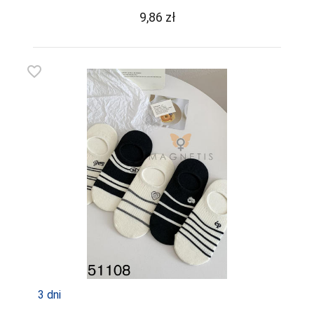
9,86
zł
favorite_border
3 dni