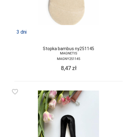
3 dni
Stopka bambus ny251145
MAGNETIS
MAGNY251145
8,47
zł
favorite_border