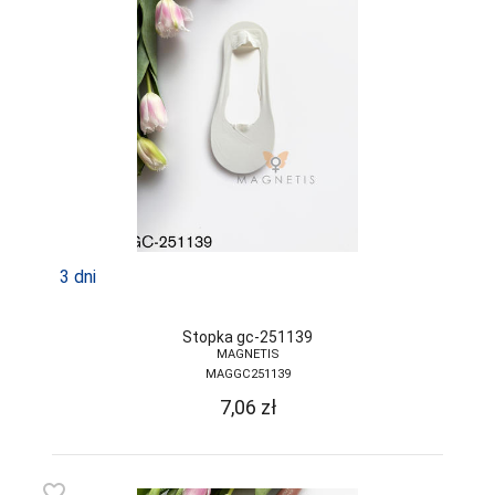
3 dni
Stopka gc-251139
MAGNETIS
MAGGC251139
7,06
zł
favorite_border