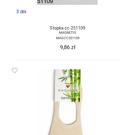
3 dni
Stopka cc-251109
MAGNETIS
MAGCC251109
9,86
zł
favorite_border