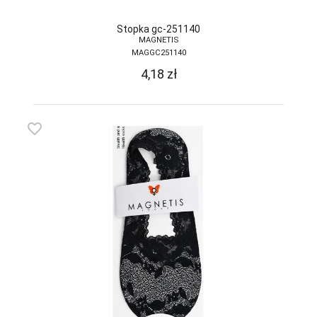
Stopka gc-251140
MAGNETIS
MAGGC251140
4,18
zł
favorite_border