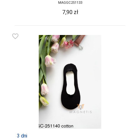
MAGGC251133
7,90
zł
favorite_border
3 dni