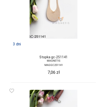
3 dni
Stopka gc-251141
MAGNETIS
MAGGC251141
7,06
zł
favorite_border