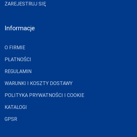
ZAREJESTRUJ SIĘ
LAPINEE
LAYDI
LEVANTE
Informacje
LIVCO
CORSETTI
O FIRMIE
FASHION
LORES
PŁATNOŚCI
LOTTO
REGULAMIN
LUNA
WARUNKI I KOSZTY DOSTAWY
LUPOLINE
POLITYKA PRYWATNOŚCI I COOKIE
M-MAX
KATALOGI
MA-RIA
GPSR
MAGNETIS
MARCINKOWSKI