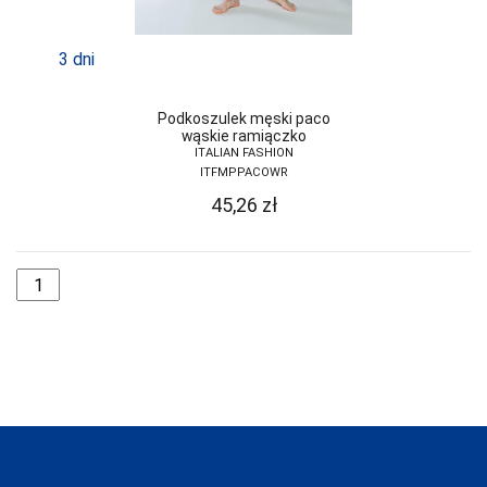
FUNNY-DAY
GABIDAR
3 dni
GABRIELLA
Podkoszulek męski paco
GAIA
wąskie ramiączko
ITALIAN FASHION
GAJATEX
ITFMPPACOWR
45,26
zł
GATTA
GIERNAT
GIULIA
GOLDEN LADY
GONA
GORSENIA
GORTEKS
GRACYA