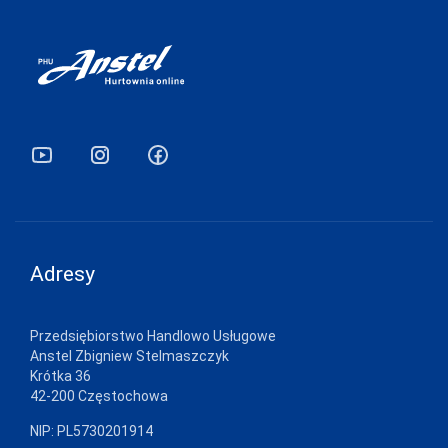
GRAMARK
GRAWEX
GUCIO
HAJDAN
HANNA STYLE
HENDERSON
INEZ
Adresy
INTENSO
IRALL
Przedsiębiorstwo Handlowo Usługowe
ITALIAN
Anstel Zbigniew Stelmaszczyk
FASHION
Krótka 36
42-200 Częstochowa
JAGODA
NIP: PL5730201914
JARPOL