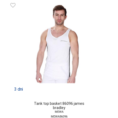
ATLANTIC
favorite_border
ATTRACTIVE
AURELLIE
AVA
BABELL
BABELLA
BAS BLEU
BE SNAZZY
BELLA SECRET
BOWIX
3 dni
BRUBECK
Tank top basket 86096 james
C3-SABANA
bradley
MEWA
CANA
MEWA86096