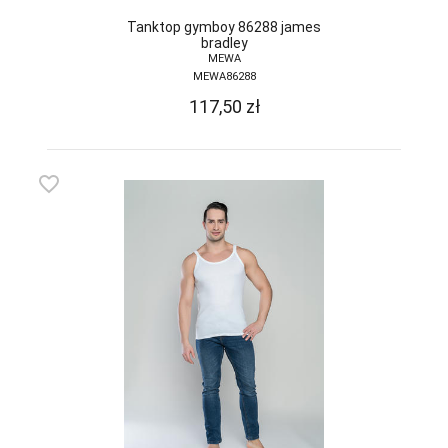
DONNA BC
Tanktop gymboy 86288 james
bradley
MEWA
DOROTA
MEWA86288
DUET
117,50
zł
DUETBABY
EGA
favorite_border
ELDAR
EMILI
EWANA
EWLON
FERNAND PERIL
FIORE
FUN-POL