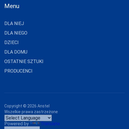
Menu
MARILYN
MARTEL
DLA NIEJ
MAT
DLA NIEGO
MEDIOLANO
DZIECI
MEDIUM
DLA DOMU
MEFEMI-
OSTATNIE SZTUKI
NIPPLEX
PRODUCENCI
MERRIBEL
MEWA
MILA
Copyright ©
2026
Anstel
MITEX
Wszelkie prawa zastrzeżone
MODO
Powered by
Translate
MONA