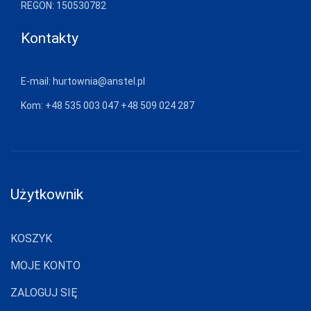
REGON: 150530782
JJW
Kontakty
JULIMEX
KAROLINKA
E-mail:
hurtownia@anstel.pl
KEY
Kom:
+48 535 003 047
+48 509 024 287
KINGA
KNITTEX
KONRAD
Użytkownik
KOSTAR
KUBA
KOSZYK
L L
MOJE KONTO
LADY TINA
ZALOGUJ SIĘ
LAMA