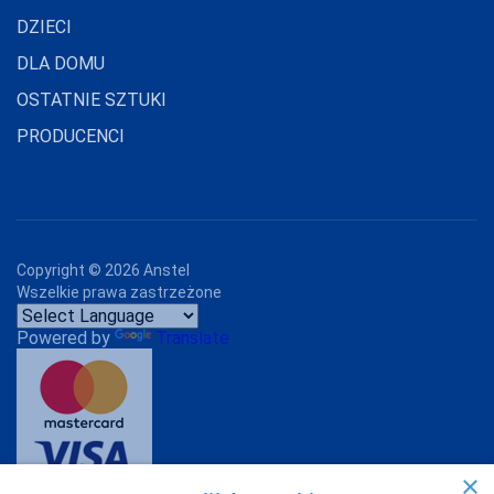
DZIECI
JJW
DLA DOMU
JULIMEX
OSTATNIE SZTUKI
KAROLINKA
PRODUCENCI
KEY
KINGA
KNITTEX
Copyright ©
2026
Anstel
KONRAD
Wszelkie prawa zastrzeżone
KOSTAR
Powered by
Translate
KUBA
L L
LADY TINA
LAMA
×