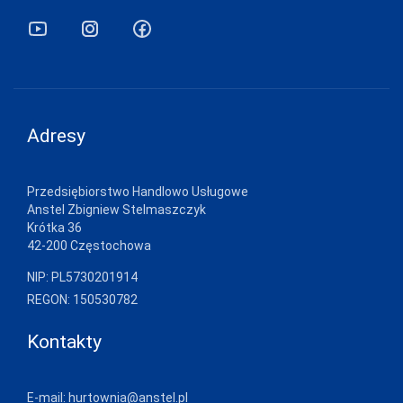
DONNA BC
DOROTA
DUET
DUETBABY
Adresy
EGA
ELDAR
Przedsiębiorstwo Handlowo Usługowe
Anstel Zbigniew Stelmaszczyk
EMILI
Krótka 36
42-200 Częstochowa
EWANA
NIP: PL5730201914
EWLON
REGON: 150530782
FERNAND PERIL
Kontakty
FIORE
FUN-POL
E-mail:
hurtownia@anstel.pl