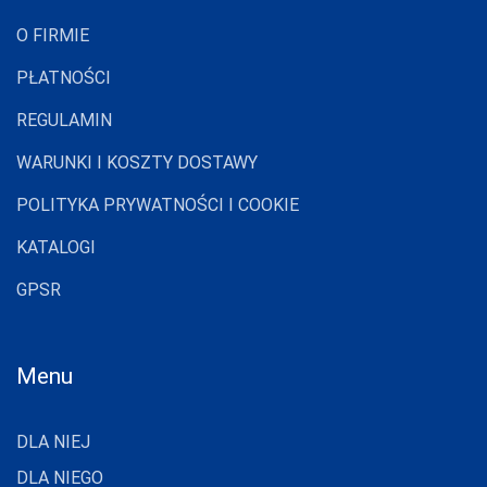
GRAMARK
O FIRMIE
GRAWEX
PŁATNOŚCI
GUCIO
REGULAMIN
HAJDAN
WARUNKI I KOSZTY DOSTAWY
HANNA STYLE
POLITYKA PRYWATNOŚCI I COOKIE
HENDERSON
KATALOGI
INEZ
GPSR
INTENSO
IRALL
Menu
ITALIAN
FASHION
DLA NIEJ
JAGODA
DLA NIEGO
JARPOL