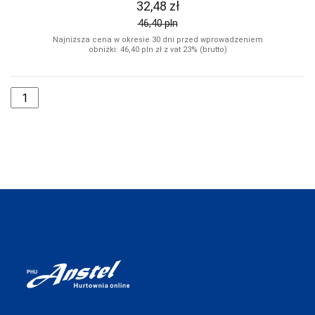
32,48
zł
CERBER
46,40
pln
Najniższa cena w okresie 30 dni przed wprowadzeniem
COFASHION
obniżki: 46,40
pln
zł z vat 23% (brutto)
CONTE
CORNETTE
COTONELLA
COTTON
WORLD
DAREX
DE LAFENSE
DEPOL
DKAREN
DOCTOR-NAP
DONNA