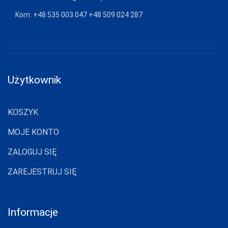
FUNNY-DAY
Kom:
+48 535 003 047
+48 509 024 287
GABIDAR
GABRIELLA
GAIA
Użytkownik
GAJATEX
GATTA
KOSZYK
GIERNAT
MOJE KONTO
GIULIA
ZALOGUJ SIĘ
GOLDEN LADY
GONA
ZAREJESTRUJ SIĘ
GORSENIA
GORTEKS
Informacje
GRACYA