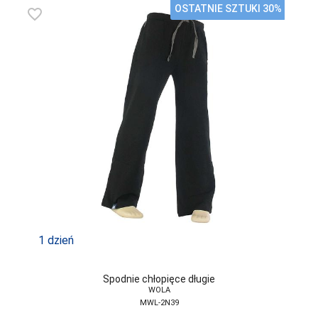
ATLANTIC
OSTATNIE SZTUKI 30%
favorite_border
ATTRACTIVE
AURELLIE
AVA
BABELL
BABELLA
BAS BLEU
BE SNAZZY
BELLA SECRET
BOWIX
1 dzień
BRUBECK
Spodnie chłopięce długie
C3-SABANA
WOLA
MWL-2N39
CANA