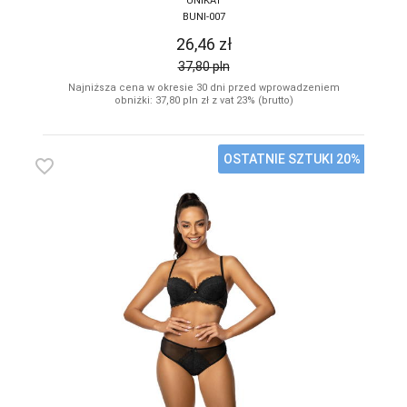
UNIKAT
BUNI-007
26,46
zł
37,80
pln
Najniższa cena w okresie 30 dni przed wprowadzeniem
obniżki: 37,80
pln
zł z vat 23% (brutto)
OSTATNIE SZTUKI 20%
favorite_border