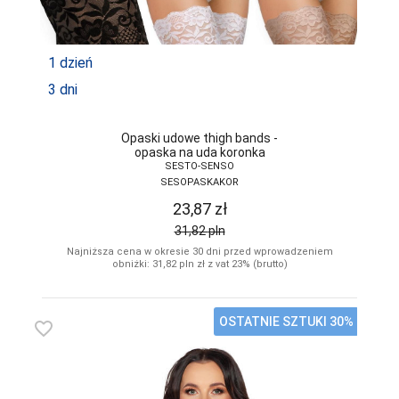
1 dzień
3 dni
Opaski udowe thigh bands -
opaska na uda koronka
SESTO-SENSO
SESOPASKAKOR
23,87
zł
31,82
pln
Najniższa cena w okresie 30 dni przed wprowadzeniem
obniżki: 31,82
pln
zł z vat 23% (brutto)
OSTATNIE SZTUKI 30%
favorite_border