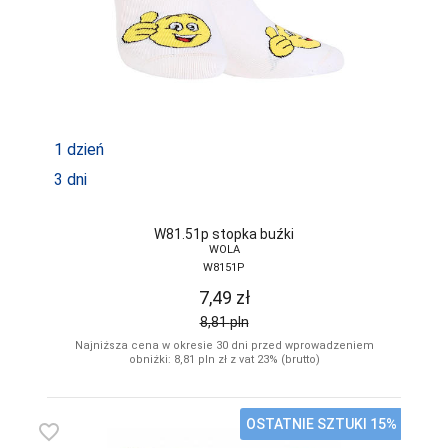
1 dzień
3 dni
W81.51p stopka buźki
WOLA
W8151P
7,49
zł
8,81
pln
Najniższa cena w okresie 30 dni przed wprowadzeniem
obniżki: 8,81
pln
zł z vat 23% (brutto)
OSTATNIE SZTUKI 15%
favorite_border