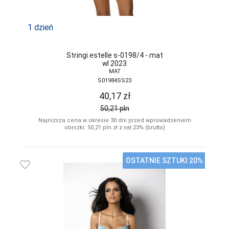
1 dzień
Stringi estelle s-0198/4 - mat
wl 2023
MAT
S01984SS23
40,17
zł
50,21
pln
Najniższa cena w okresie 30 dni przed wprowadzeniem
obniżki: 50,21
pln
zł z vat 23% (brutto)
OSTATNIE SZTUKI 20%
favorite_border