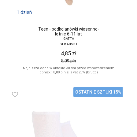
1 dzień
Teen - podkolanówki wiosenno-
letnie 6-11 lat
GATTA
SFR-60M1T
4,85
zł
8,09
pln
Najniższa cena w okresie 30 dni przed wprowadzeniem
obniżki: 8,09
pln
zł z vat 23% (brutto)
OSTATNIE SZTUKI 15%
favorite_border