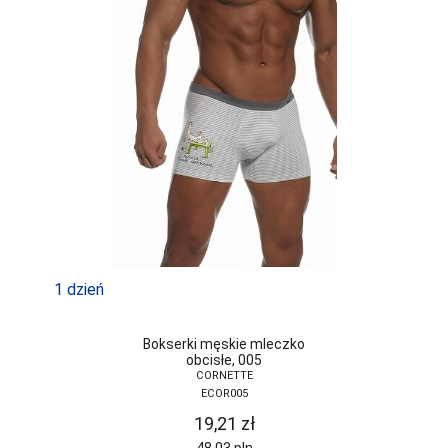
1 dzień
Bokserki męskie mleczko
obcisłe, 005
CORNETTE
ECOR005
19,21
zł
48,03
pln