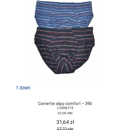
1 dzień
Cornette slipy comfort – 390
CORNETTE
ECOR-390
31,64
zł
37,22
pln