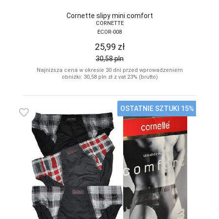
Cornette slipy mini comfort
CORNETTE
ECOR-008
25,99
zł
30,58
pln
Najniższa cena w okresie 30 dni przed wprowadzeniem
obniżki: 30,58
pln
zł z vat 23% (brutto)
OSTATNIE SZTUKI 15%
favorite_border