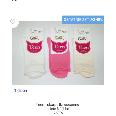
OSTATNIE SZTUKI 40%
favorite_border
1 dzień
Teen - skarpetki wiosenno-
letnie 6-11 lat
GATTA