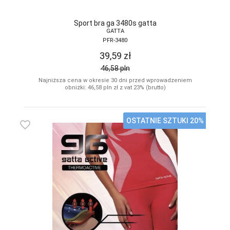
Sport bra ga 3480s gatta
GATTA
PFR-3480
39,59
zł
46,58
pln
Najniższa cena w okresie 30 dni przed wprowadzeniem
obniżki: 46,58
pln
zł z vat 23% (brutto)
OSTATNIE SZTUKI 20%
favorite_border