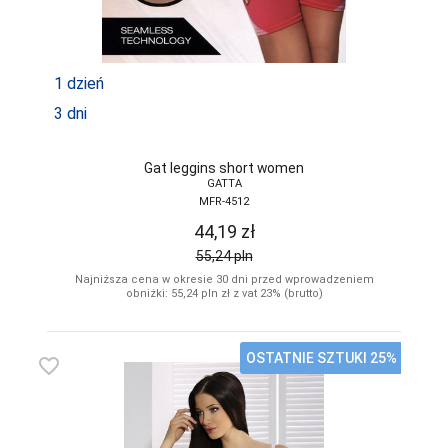
1 dzień
3 dni
Gat leggins short women
GATTA
MFR-4512
44,19
zł
55,24
pln
Najniższa cena w okresie 30 dni przed wprowadzeniem
obniżki: 55,24
pln
zł z vat 23% (brutto)
OSTATNIE SZTUKI 25%
favorite_border