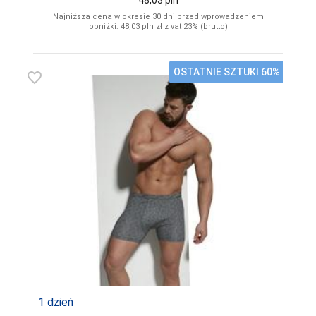
Najniższa cena w okresie 30 dni przed wprowadzeniem
obniżki: 48,03
pln
zł z vat 23% (brutto)
OSTATNIE SZTUKI 60%
favorite_border
1 dzień