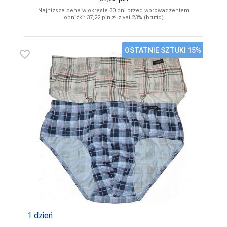
Najniższa cena w okresie 30 dni przed wprowadzeniem
obniżki: 37,22
pln
zł z vat 23% (brutto)
OSTATNIE SZTUKI 15%
favorite_border
1 dzień