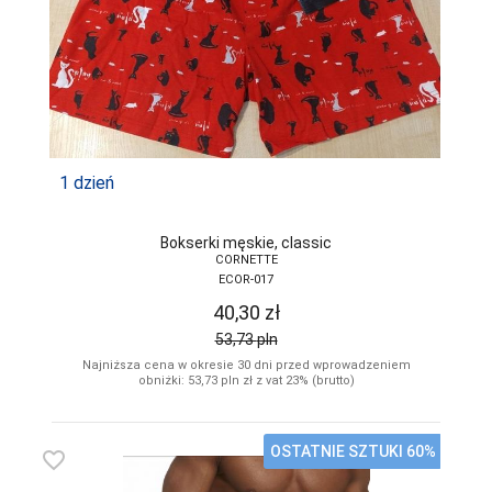
1 dzień
Bokserki męskie, classic
CORNETTE
ECOR-017
40,30
zł
53,73
pln
Najniższa cena w okresie 30 dni przed wprowadzeniem
obniżki: 53,73
pln
zł z vat 23% (brutto)
OSTATNIE SZTUKI 60%
favorite_border