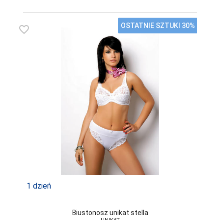
OSTATNIE SZTUKI 30%
favorite_border
1 dzień
Biustonosz unikat stella