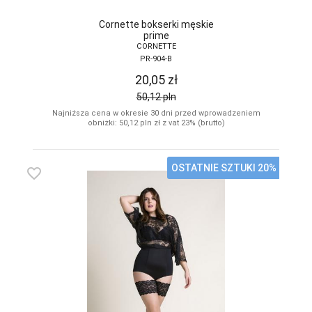
Cornette bokserki męskie
prime
CORNETTE
PR-904-B
20,05
zł
50,12
pln
Najniższa cena w okresie 30 dni przed wprowadzeniem
obniżki: 50,12
pln
zł z vat 23% (brutto)
OSTATNIE SZTUKI 20%
favorite_border