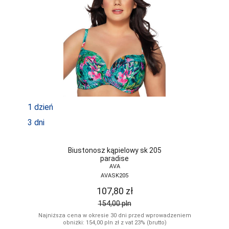
1 dzień
3 dni
Biustonosz kąpielowy sk 205
paradise
AVA
AVASK205
107,80
zł
154,00
pln
Najniższa cena w okresie 30 dni przed wprowadzeniem
obniżki: 154,00
pln
zł z vat 23% (brutto)