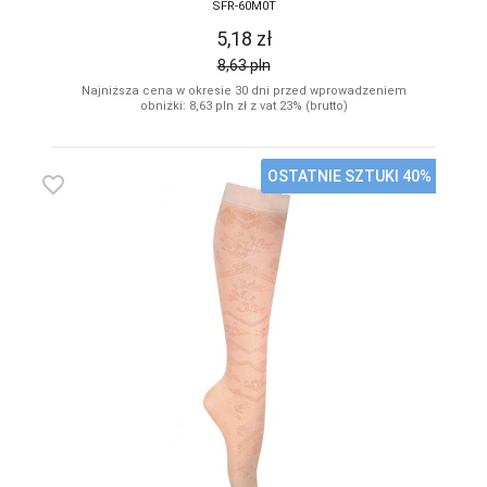
SFR-60M0T
5,18
zł
8,63
pln
Najniższa cena w okresie 30 dni przed wprowadzeniem
obniżki: 8,63
pln
zł z vat 23% (brutto)
OSTATNIE SZTUKI 40%
favorite_border