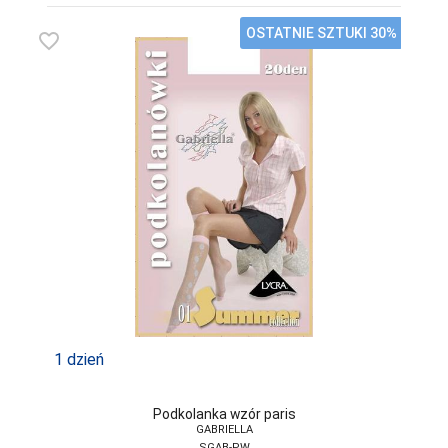
OSTATNIE SZTUKI 30%
favorite_border
1 dzień
Podkolanka wzór paris
GABRIELLA
SGAB-PW