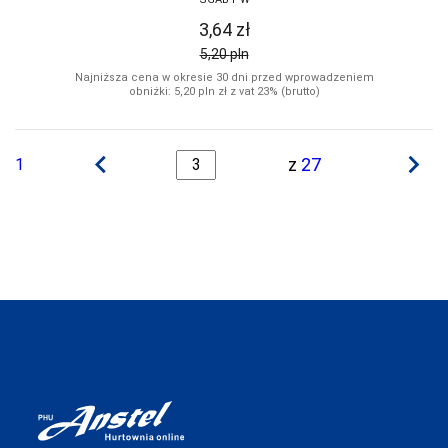
3,64
zł
5,20
pln
Najniższa cena w okresie 30 dni przed wprowadzeniem
obniżki: 5,20
pln
zł z vat 23% (brutto)
navigate_before
navigate_next
z
27
1