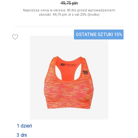
49,75
pln
Najniższa cena w okresie 30 dni przed wprowadzeniem
obniżki: 49,75
pln
zł z vat 23% (brutto)
OSTATNIE SZTUKI 15%
favorite_border
1 dzień
3 dni