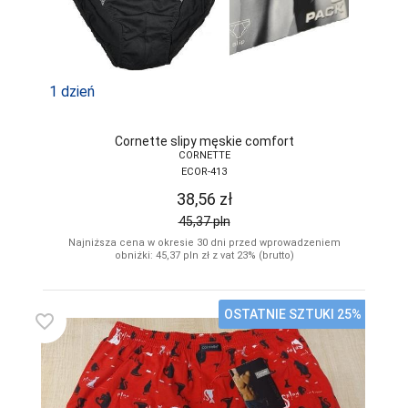
1 dzień
Cornette slipy męskie comfort
CORNETTE
ECOR-413
38,56
zł
45,37
pln
Najniższa cena w okresie 30 dni przed wprowadzeniem
obniżki: 45,37
pln
zł z vat 23% (brutto)
OSTATNIE SZTUKI 25%
favorite_border