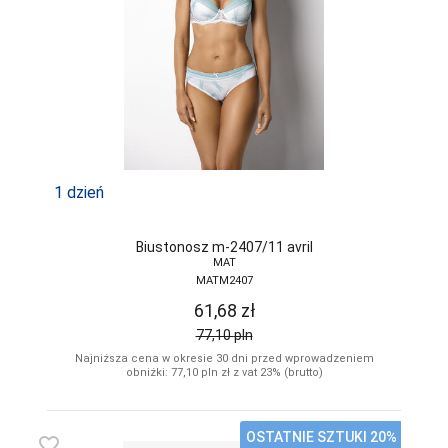
1 dzień
Biustonosz m-2407/11 avril
MAT
MATM2407
61,68
zł
77,10
pln
Najniższa cena w okresie 30 dni przed wprowadzeniem
obniżki: 77,10
pln
zł z vat 23% (brutto)
OSTATNIE SZTUKI 20%
favorite_border