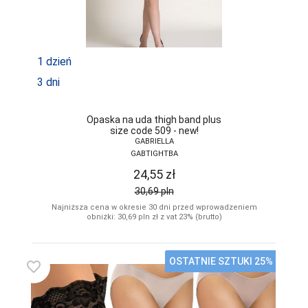
1 dzień
3 dni
Opaska na uda thigh band plus
size code 509 - new!
GABRIELLA
GABTIGHTBA
24,55
zł
30,69
pln
Najniższa cena w okresie 30 dni przed wprowadzeniem
obniżki: 30,69
pln
zł z vat 23% (brutto)
OSTATNIE SZTUKI 25%
favorite_border