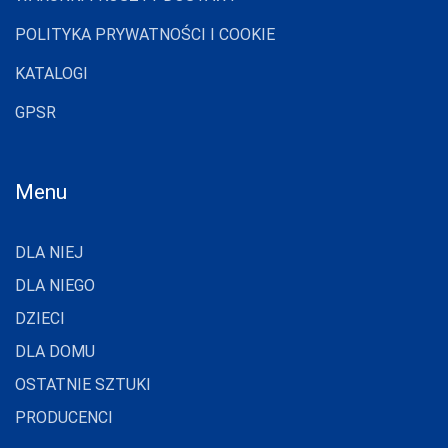
MONDO-CALZA
POLITYKA PRYWATNOŚCI I COOKIE
MORAJ
KATALOGI
NOVIKA
GPSR
NOVITI
OBSESSIVE
Menu
OMSA
PACIFIC CLUB
DLA NIEJ
PARIPARI
DLA NIEGO
DZIECI
PATION
DLA DOMU
PER TE
OSTATNIE SZTUKI
PIERRE CARDIN
PRODUCENCI
PINO VICINO