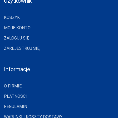
Użytkownik
MARILYN
KOSZYK
MARTEL
MAT
MOJE KONTO
MEDIOLANO
ZALOGUJ SIĘ
MEDIUM
ZAREJESTRUJ SIĘ
MEFEMI-
NIPPLEX
Informacje
MERRIBEL
MEWA
O FIRMIE
MILA
PŁATNOŚCI
MITEX
REGULAMIN
MODO
MONA
WARUNKI I KOSZTY DOSTAWY