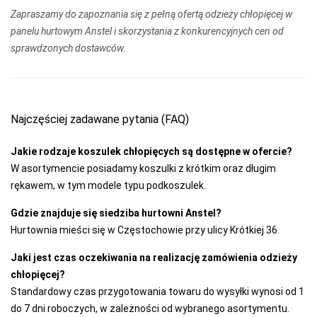
Zapraszamy do zapoznania się z pełną ofertą odzieży chłopięcej w
GRAMARK
panelu hurtowym Anstel i skorzystania z konkurencyjnych cen od
GRAWEX
sprawdzonych dostawców.
GUCIO
HAJDAN
Najczęściej zadawane pytania (FAQ)
HANNA STYLE
HENDERSON
Jakie rodzaje koszulek chłopięcych są dostępne w ofercie?
W asortymencie posiadamy koszulki z krótkim oraz długim
INEZ
rękawem, w tym modele typu podkoszulek.
INTENSO
Gdzie znajduje się siedziba hurtowni Anstel?
IRALL
Hurtownia mieści się w Częstochowie przy ulicy Krótkiej 36.
ITALIAN
Jaki jest czas oczekiwania na realizację zamówienia odzieży
FASHION
chłopięcej?
JAGODA
Standardowy czas przygotowania towaru do wysyłki wynosi od 1
do 7 dni roboczych, w zależności od wybranego asortymentu.
JARPOL