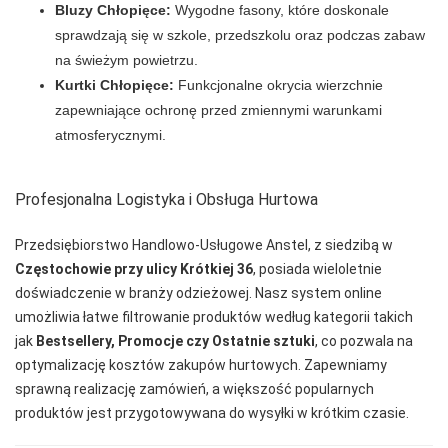
FUNNY-DAY
Bluzy Chłopięce:
Wygodne fasony, które doskonale
sprawdzają się w szkole, przedszkolu oraz podczas zabaw
GABIDAR
na świeżym powietrzu.
GABRIELLA
Kurtki Chłopięce:
Funkcjonalne okrycia wierzchnie
zapewniające ochronę przed zmiennymi warunkami
GAIA
atmosferycznymi.
GAJATEX
GATTA
Profesjonalna Logistyka i Obsługa Hurtowa
GIERNAT
Przedsiębiorstwo Handlowo-Usługowe Anstel, z siedzibą w
GIULIA
Częstochowie przy ulicy Krótkiej 36
, posiada wieloletnie
doświadczenie w branży odzieżowej. Nasz system online
GOLDEN LADY
umożliwia łatwe filtrowanie produktów według kategorii takich
GONA
jak
Bestsellery, Promocje czy Ostatnie sztuki
, co pozwala na
optymalizację kosztów zakupów hurtowych. Zapewniamy
GORSENIA
sprawną realizację zamówień, a większość popularnych
GORTEKS
produktów jest przygotowywana do wysyłki w krótkim czasie.
GRACYA