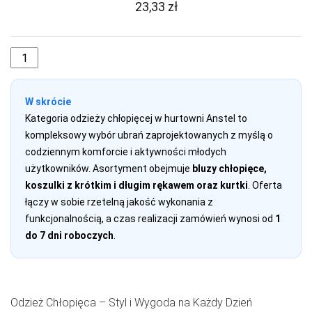
23,33
zł
CERBER
COFASHION
CONTE
CORNETTE
W skrócie
COTONELLA
Kategoria odzieży chłopięcej w hurtowni Anstel to
kompleksowy wybór ubrań zaprojektowanych z myślą o
COTTON
codziennym komforcie i aktywności młodych
WORLD
użytkowników. Asortyment obejmuje
bluzy chłopięce,
DAREX
koszulki z krótkim i długim rękawem oraz kurtki
. Oferta
łączy w sobie rzetelną jakość wykonania z
DE LAFENSE
funkcjonalnością, a czas realizacji zamówień wynosi od
1
DEPOL
do 7 dni roboczych
.
DKAREN
DOCTOR-NAP
Odzież Chłopięca – Styl i Wygoda na Każdy Dzień
DONNA