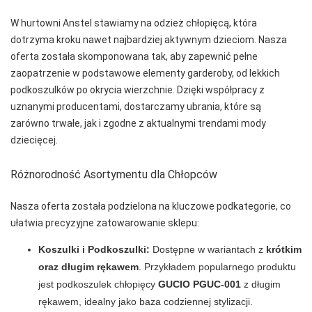
DONNA BC
W hurtowni Anstel stawiamy na odzież chłopięcą, która
dotrzyma kroku nawet najbardziej aktywnym dzieciom. Nasza
DOROTA
oferta została skomponowana tak, aby zapewnić pełne
DUET
zaopatrzenie w podstawowe elementy garderoby, od lekkich
podkoszulków po okrycia wierzchnie. Dzięki współpracy z
DUETBABY
uznanymi producentami, dostarczamy ubrania, które są
EGA
zarówno trwałe, jak i zgodne z aktualnymi trendami mody
dziecięcej.
ELDAR
EMILI
Różnorodność Asortymentu dla Chłopców
EWANA
Nasza oferta została podzielona na kluczowe podkategorie, co
EWLON
ułatwia precyzyjne zatowarowanie sklepu:
FERNAND PERIL
Koszulki i Podkoszulki:
Dostępne w wariantach z
krótkim
oraz długim rękawem
. Przykładem popularnego produktu
FIORE
jest podkoszulek chłopięcy
GUCIO PGUC-001
z długim
FUN-POL
rękawem, idealny jako baza codziennej stylizacji.