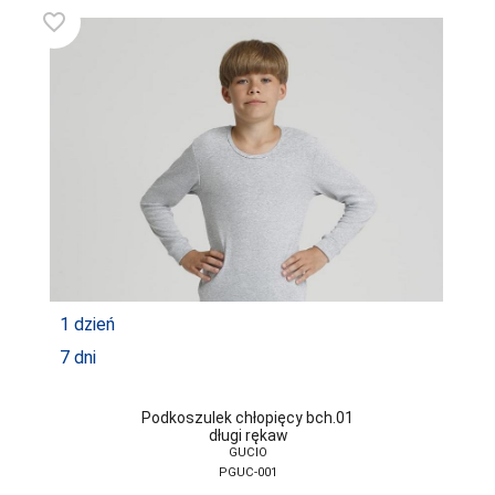
ATLANTIC
favorite_border
ATTRACTIVE
AURELLIE
AVA
BABELL
BABELLA
BAS BLEU
BE SNAZZY
1 dzień
BELLA SECRET
7 dni
BOWIX
BRUBECK
Podkoszulek chłopięcy bch.01
długi rękaw
C3-SABANA
GUCIO
PGUC-001
CANA