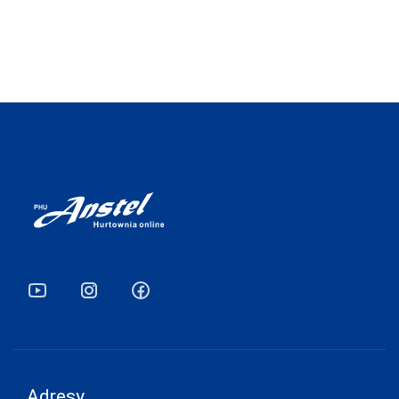
JJW
JULIMEX
KAROLINKA
KEY
KINGA
KNITTEX
KONRAD
KOSTAR
KUBA
L L
LADY TINA
LAMA
Adresy