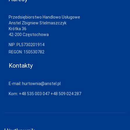
LAPINEE
LAYDI
Przedsiębiorstwo Handlowo Usługowe
Anstel Zbigniew Stelmaszczyk
LEVANTE
Krótka 36
42-200 Częstochowa
LIVCO
CORSETTI
FASHION
NIP: PL5730201914
REGON: 150530782
LORES
Kontakty
LOTTO
LUNA
E-mail:
hurtownia@anstel.pl
LUPOLINE
Kom:
+48 535 003 047
+48 509 024 287
M-MAX
MA-RIA
MAGNETIS
MARCINKOWSKI