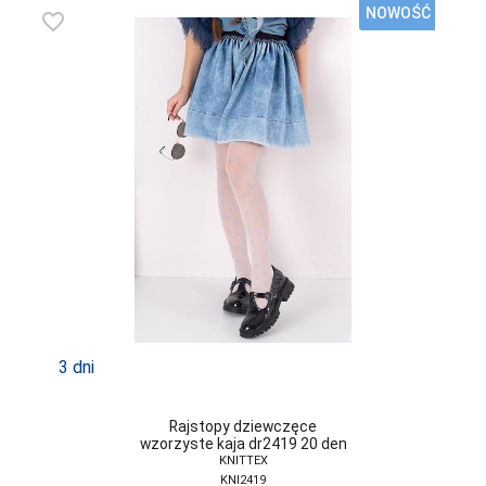
ATLANTIC
NOWOŚĆ
favorite_border
ATTRACTIVE
AURELLIE
AVA
BABELL
BABELLA
BAS BLEU
BE SNAZZY
BELLA SECRET
BOWIX
3 dni
BRUBECK
Rajstopy dziewczęce
C3-SABANA
wzorzyste kaja dr2419 20 den
KNITTEX
CANA
KNI2419