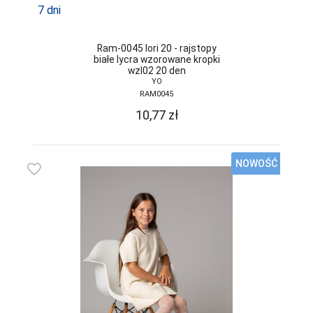
7 dni
MONDO-CALZA
MORAJ
Ram-0045 lori 20 - rajstopy
białe lycra wzorowane kropki
wzl02 20 den
NOVIKA
YO
RAM0045
NOVITI
10,77
zł
OBSESSIVE
OMSA
NOWOŚĆ
favorite_border
PACIFIC CLUB
PARIPARI
PATION
PER TE
PIERRE CARDIN
PINO VICINO