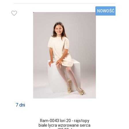
LAPINEE
NOWOŚĆ
favorite_border
LAYDI
LEVANTE
LIVCO
CORSETTI
FASHION
LORES
LOTTO
LUNA
LUPOLINE
M-MAX
7 dni
MA-RIA
MAGNETIS
Ram-0043 lori 20 - rajstopy
białe lycra wzorowane serca
MARCINKOWSKI