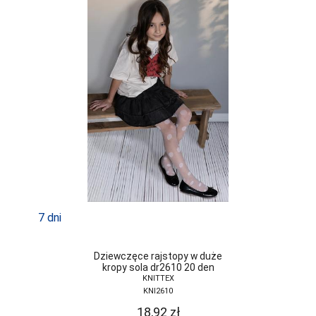
TRE STELLE
UNIKAT
VENA
VENEZIANA
VIKI STYLE
VIOLANA
WADIMA
WOLA
WOLBAR
7 dni
YO
Dziewczęce rajstopy w duże
ZALEWSKI
kropy sola dr2610 20 den
KNITTEX
ZENIT
KNI2610
18,92
zł