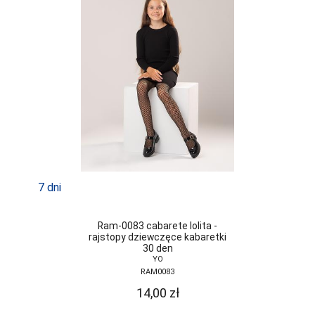
JJW
JULIMEX
KAROLINKA
KEY
KINGA
KNITTEX
KONRAD
7 dni
KOSTAR
KUBA
Ram-0083 cabarete lolita -
rajstopy dziewczęce kabaretki
30 den
L L
YO
RAM0083
LADY TINA
14,00
zł
LAMA