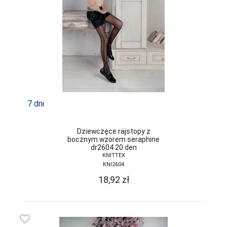
7 dni
Dziewczęce rajstopy z
bocznym wzorem seraphine
dr2604 20 den
KNITTEX
KNI2604
18,92
zł
favorite_border