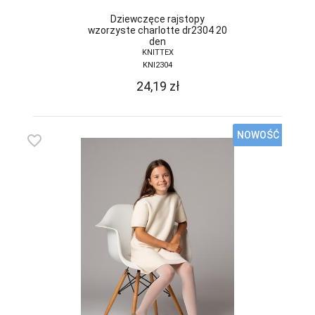
DONNA BC
Dziewczęce rajstopy
wzorzyste charlotte dr2304 20
den
DOROTA
KNITTEX
KNI2304
DUET
24,19
zł
DUETBABY
EGA
NOWOŚĆ
favorite_border
ELDAR
EMILI
EWANA
EWLON
FERNAND PERIL
FIORE
FUN-POL