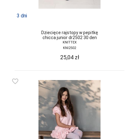
3 dni
Dziecięce rajstopy w pepitkę
chicca junior dr2502 30 den
KNITTEX
KNI2502
25,04
zł
favorite_border