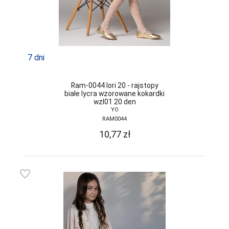
PPHU LUNA
WALDEMAR
SURMA
PRIMO
7 dni
RAJ-POL
REBEKA
Ram-0044 lori 20 - rajstopy
białe lycra wzorowane kokardki
REGINA
wzl01 20 den
YO
REGINA SOCKS
RAM0044
10,77
zł
RENNOX
RISOCKS
ROADSIGN
favorite_border
ROSSLI
ROZA
SELENE