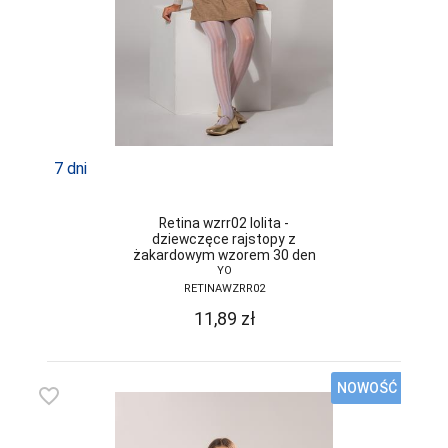
GRAMARK
GRAWEX
GUCIO
HAJDAN
7 dni
HANNA STYLE
HENDERSON
Retina wzrr02 lolita -
dziewczęce rajstopy z
INEZ
żakardowym wzorem 30 den
YO
INTENSO
RETINAWZRR02
11,89
zł
IRALL
ITALIAN
FASHION
NOWOŚĆ
favorite_border
JAGODA
JARPOL