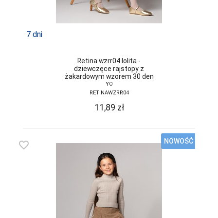
FUNNY-DAY
GABIDAR
7 dni
GABRIELLA
GAIA
Retina wzrr04 lolita -
dziewczęce rajstopy z
GAJATEX
żakardowym wzorem 30 den
YO
GATTA
RETINAWZRR04
11,89
zł
GIERNAT
GIULIA
NOWOŚĆ
favorite_border
GOLDEN LADY
GONA
GORSENIA
GORTEKS
GRACYA