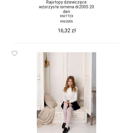
Rajstopy dziewczęce
wzorzyste ismena dr2005 20
den
KNITTEX
KNI2005
16,32
zł
favorite_border