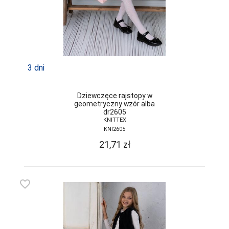
3 dni
Dziewczęce rajstopy w
geometryczny wzór alba
dr2605
KNITTEX
KNI2605
21,71
zł
favorite_border