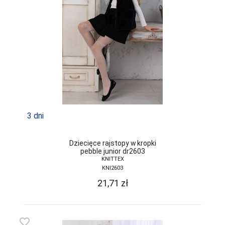
3 dni
Dziecięce rajstopy w kropki
pebble junior dr2603
KNITTEX
KNI2603
21,71
zł
favorite_border