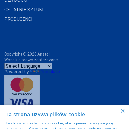
DLA DOMU
OSTATNIE SZTUKI
PRODUCENCI
Copyright ©
2026
Anstel
Wszelkie prawa zastrzeżone
Powered by
Translate
×
Ta strona używa plików cookie
Projekt graficzny:
Imoli.pl
Ta strona korzysta z plików cookie, aby zapewnić lepszą wygodę
użytkowania. Korzystając z tej strony, wyrażasz zgodę na używanie