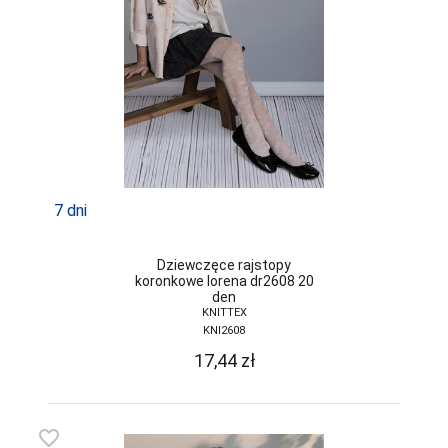
SELF
SENSIS
SESTO-SENSO
SLOGGI
SONIA
7 dni
SOTEX
SPAIO
Dziewczęce rajstopy
koronkowe lorena dr2608 20
STEVEN
den
KNITTEX
SZATA
KNI2608
TAK
17,44
zł
TARO
TOPGAL
favorite_border