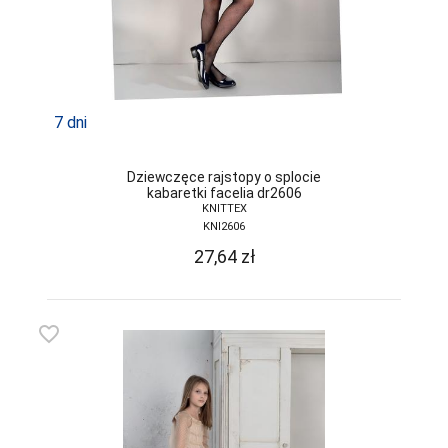
7 dni
Dziewczęce rajstopy o splocie
kabaretki facelia dr2606
KNITTEX
KNI2606
27,64
zł
favorite_border