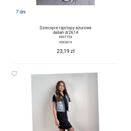
7 dni
Dziecięce rajstopy ażurowe
deliah dr2614
KNITTEX
KNI2614
23,19
zł
favorite_border