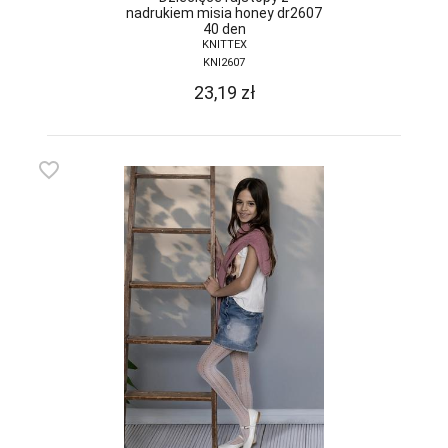
nadrukiem misia honey dr2607
40 den
KNITTEX
KNI2607
23,19
zł
favorite_border