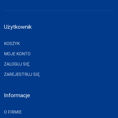
add_shopping_cart
3XL
GRANAT
0%
LAPINEE
LAYDI
LEVANTE
Użytkownik
LIVCO
CORSETTI
FASHION
KOSZYK
LORES
MOJE KONTO
LOTTO
ZALOGUJ SIĘ
LUNA
ZAREJESTRUJ SIĘ
LUPOLINE
M-MAX
Informacje
MA-RIA
MAGNETIS
O FIRMIE
MARCINKOWSKI