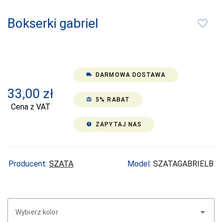
CERBER
Bokserki gabriel
favorite_border
COFASHION
CONTE
CORNETTE
DARMOWA DOSTAWA
local_shipping
COTONELLA
33,00
zł
5% RABAT
card_giftcard
COTTON
Cena z VAT
WORLD
ZAPYTAJ NAS
help
DAREX
DE LAFENSE
Producent:
SZATA
Model:
SZATAGABRIELB
DEPOL
DKAREN
DOCTOR-NAP
Wybierz kolor
DONNA