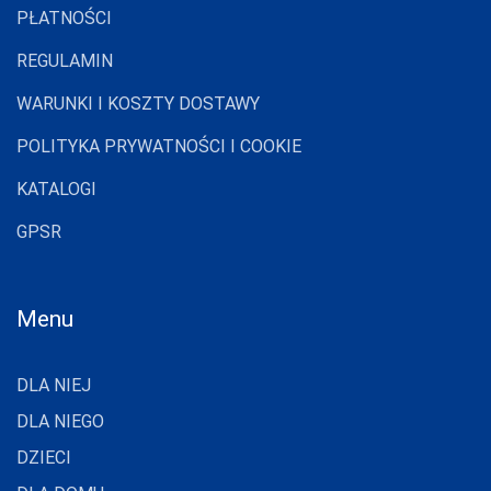
PŁATNOŚCI
MARILYN
REGULAMIN
MARTEL
WARUNKI I KOSZTY DOSTAWY
MAT
POLITYKA PRYWATNOŚCI I COOKIE
MEDIOLANO
KATALOGI
MEDIUM
GPSR
MEFEMI-
NIPPLEX
MERRIBEL
Menu
MEWA
MILA
DLA NIEJ
MITEX
DLA NIEGO
MODO
DZIECI
MONA