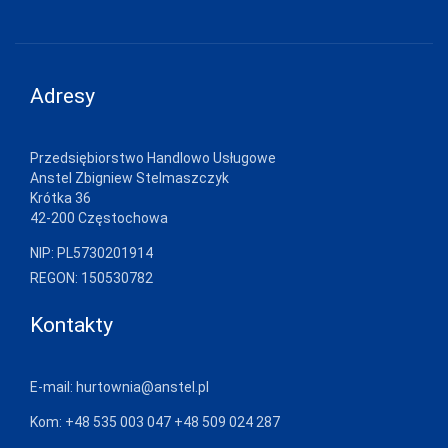
add_shopping_cart
XXL
CZARNY
0%
JJW
JULIMEX
add_shopping_cart
XXL
GRAFIT
0%
Adresy
KAROLINKA
KEY
add_shopping_cart
XXL
GRANAT
0%
Przedsiębiorstwo Handlowo Usługowe
KINGA
Anstel Zbigniew Stelmaszczyk
Krótka 36
KNITTEX
42-200 Częstochowa
add_shopping_cart
3XL
BIAŁY
0%
KONRAD
NIP: PL5730201914
REGON: 150530782
KOSTAR
add_shopping_cart
3XL
CZARNY
0%
KUBA
Kontakty
L L
add_shopping_cart
3XL
GRAFIT
0%
E-mail:
hurtownia@anstel.pl
LADY TINA
Kom:
+48 535 003 047
+48 509 024 287
LAMA