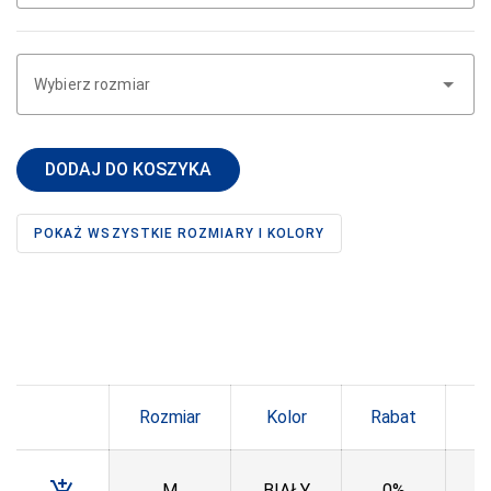
DONNA BC
DOROTA
Wybierz rozmiar
DUET
DUETBABY
DODAJ DO KOSZYKA
EGA
ELDAR
POKAŻ WSZYSTKIE ROZMIARY I KOLORY
EMILI
EWANA
EWLON
FERNAND PERIL
Rozmiar
Kolor
Rabat
C
FIORE
FUN-POL
M
BIAŁY
0%