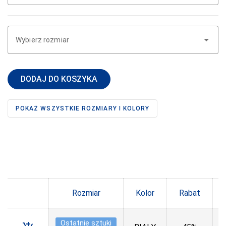
DONNA BC
DOROTA
Wybierz rozmiar
DUET
DUETBABY
DODAJ DO KOSZYKA
EGA
ELDAR
POKAŻ WSZYSTKIE ROZMIARY I KOLORY
EMILI
EWANA
EWLON
FERNAND PERIL
Rozmiar
Kolor
Rabat
FIORE
FUN-POL
Ostatnie sztuki