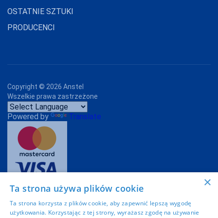
OSTATNIE SZTUKI
MARILYN
PRODUCENCI
MARTEL
MAT
MEDIOLANO
MEDIUM
Copyright ©
2026
Anstel
Wszelkie prawa zastrzeżone
MEFEMI-
NIPPLEX
Powered by
Translate
MERRIBEL
MEWA
MILA
×
MITEX
Ta strona używa plików cookie
Projekt graficzny:
Imoli.pl
MODO
Ta strona korzysta z plików cookie, aby zapewnić lepszą wygodę
użytkowania. Korzystając z tej strony, wyrażasz zgodę na używanie
MONA