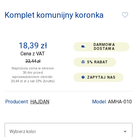
CERBER
Komplet komunijny koronka
favorite_border
COFASHION
CONTE
CORNETTE
18,39
zł
DARMOWA
local_shipping
DOSTAWA
COTONELLA
Cena z VAT
33,44
zł
5% RABAT
card_giftcard
COTTON
WORLD
Najniższa cena w okresie
30 dni przed
wprowadzeniem obniżki:
ZAPYTAJ NAS
help
DAREX
33,44
zł
zł z vat 23% (brutto)
DE LAFENSE
DEPOL
Producent:
HAJDAN
Model:
AMHA-010
DKAREN
DOCTOR-NAP
Wybierz kolor
DONNA