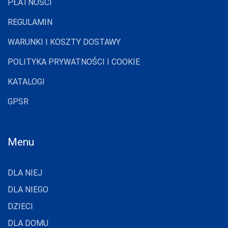
PŁATNOŚCI
LAPINEE
REGULAMIN
LAYDI
WARUNKI I KOSZTY DOSTAWY
LEVANTE
POLITYKA PRYWATNOŚCI I COOKIE
LIVCO
CORSETTI
FASHION
KATALOGI
LORES
GPSR
LOTTO
LUNA
Menu
LUPOLINE
M-MAX
DLA NIEJ
MA-RIA
DLA NIEGO
DZIECI
MAGNETIS
DLA DOMU
MARCINKOWSKI