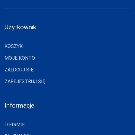
JJW
JULIMEX
Użytkownik
KAROLINKA
KEY
KOSZYK
KINGA
MOJE KONTO
KNITTEX
ZALOGUJ SIĘ
KONRAD
ZAREJESTRUJ SIĘ
KOSTAR
KUBA
Informacje
L L
LADY TINA
O FIRMIE
LAMA