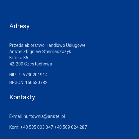
GRAMARK
GRAWEX
Adresy
GUCIO
HAJDAN
Przedsiębiorstwo Handlowo Usługowe
Anstel Zbigniew Stelmaszczyk
HANNA STYLE
Krótka 36
42-200 Częstochowa
HENDERSON
NIP: PL5730201914
INEZ
REGON: 150530782
INTENSO
Kontakty
IRALL
ITALIAN
FASHION
E-mail:
hurtownia@anstel.pl
JAGODA
Kom:
+48 535 003 047
+48 509 024 287
JARPOL