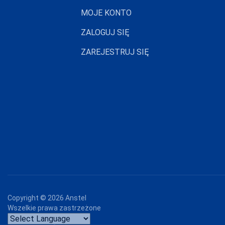
GABIDAR
MOJE KONTO
GABRIELLA
ZALOGUJ SIĘ
GAIA
ZAREJESTRUJ SIĘ
GAJATEX
GATTA
GIERNAT
GIULIA
GOLDEN LADY
GONA
GORSENIA
GORTEKS
Copyright ©
2026
Anstel
GRACYA
Wszelkie prawa zastrzeżone
GRAMARK