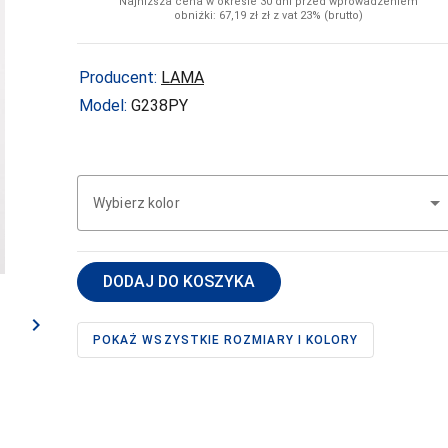
dziewczęce
Najniższa cena w okresie 30 dni przed wprowadzeniem
Koszulki
obniżki: 67,19
zł
zł z vat 23% (brutto)
Topy
chłopięce
Slipy
Producent:
LAMA
chłopięce
Model:
G238PY
Wybierz kolor
DODAJ DO KOSZYKA
navigate_next
POKAŻ WSZYSTKIE ROZMIARY I KOLORY