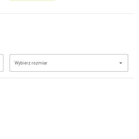
Ochrona
Pieluchy
Pościel /
prześcieradła
Rękawiczki
Spodnie
chłopięce
Spodnie
dziewczęce
Wybierz rozmiar
Spódnice /
Sukienki
Stroje
kąpielowe
dziewczęce
Szaliki
Szorty
Śliniaki