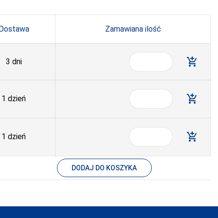
Dostawa
Zamawiana ilość
add_shopping_cart
3 dni
add_shopping_cart
1 dzień
add_shopping_cart
1 dzień
DODAJ DO KOSZYKA