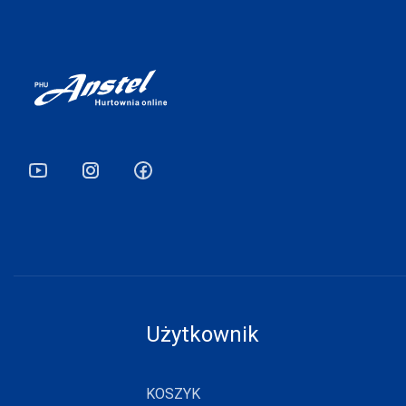
DOROTA
DUET
DUETBABY
EGA
ELDAR
EMILI
EWANA
EWLON
FERNAND PERIL
FIORE
Użytkownik
FUN-POL
FUNNY-DAY
KOSZYK