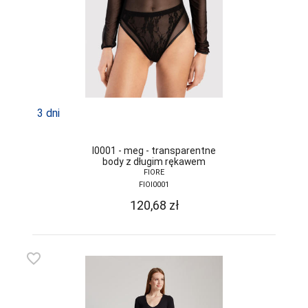
3 dni
I0001 - meg - transparentne
body z długim rękawem
FIORE
FIOI0001
120,68
zł
favorite_border