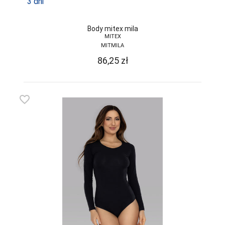
3 dni
SELF
Body mitex mila
SENSIS
MITEX
MITMILA
SESTO-SENSO
86,25
zł
SLOGGI
SONIA
favorite_border
SOTEX
SPAIO
STEVEN
SZATA
TAK
TARO
TOPGAL