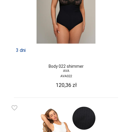
JJW
JULIMEX
KAROLINKA
KEY
3 dni
KINGA
KNITTEX
Body 022 shimmer
AVA
KONRAD
AVA022
KOSTAR
120,36
zł
KUBA
L L
favorite_border
LADY TINA
LAMA