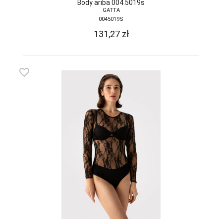
Body ariba 004.5019s
GATTA
0045019S
131,27
zł
favorite_border