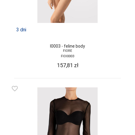
3 dni
I0003 - feline body
FIORE
FIOI0003
157,81
zł
favorite_border