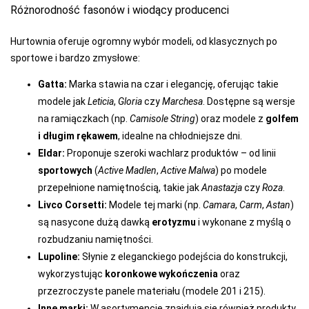
Różnorodność fasonów i wiodący producenci
Hurtownia oferuje ogromny wybór modeli, od klasycznych po
sportowe i bardzo zmysłowe:
Gatta:
Marka stawia na czar i elegancję, oferując takie
modele jak
Leticia
,
Gloria
czy
Marchesa
. Dostępne są wersje
na ramiączkach (np.
Camisole String
) oraz modele z
golfem
i długim rękawem
, idealne na chłodniejsze dni.
Eldar:
Proponuje szeroki wachlarz produktów – od linii
sportowych
(
Active Madlen
,
Active Malwa
) po modele
przepełnione namiętnością, takie jak
Anastazja
czy
Roza
.
Livco Corsetti:
Modele tej marki (np.
Camara
,
Carm
,
Astan
)
są nasycone dużą dawką
erotyzmu
i wykonane z myślą o
rozbudzaniu namiętności.
Lupoline:
Słynie z eleganckiego podejścia do konstrukcji,
wykorzystując
koronkowe wykończenia
oraz
przezroczyste panele materiału (modele 201 i 215).
Inne marki:
W asortymencie znajdują się również produkty