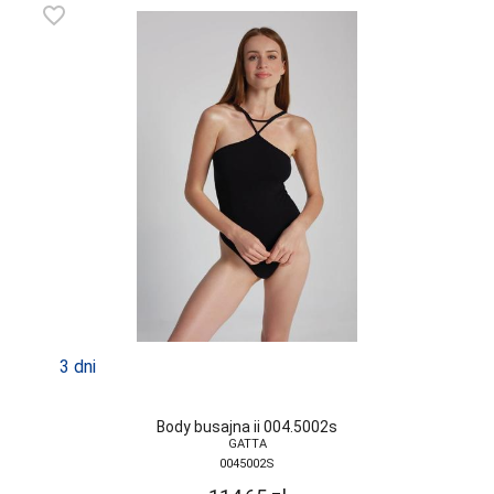
favorite_border
3 dni
Body busajna ii 004.5002s
GATTA
0045002S