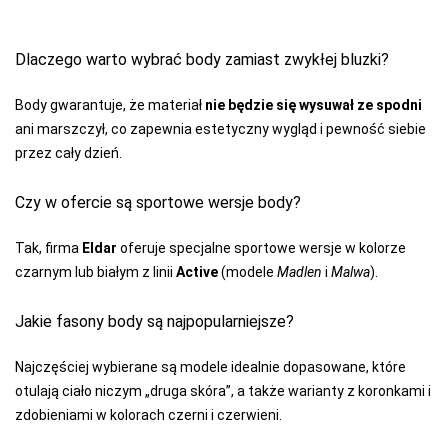
Dlaczego warto wybrać body zamiast zwykłej bluzki?
Body gwarantuje, że materiał
nie będzie się wysuwał ze spodni
ani marszczył, co zapewnia estetyczny wygląd i pewność siebie
przez cały dzień.
Czy w ofercie są sportowe wersje body?
Tak, firma
Eldar
oferuje specjalne sportowe wersje w kolorze
czarnym lub białym z linii
Active
(modele
Madlen
i
Malwa
).
Jakie fasony body są najpopularniejsze?
Najczęściej wybierane są modele idealnie dopasowane, które
otulają ciało niczym „druga skóra”, a także warianty z koronkami i
zdobieniami w kolorach czerni i czerwieni.