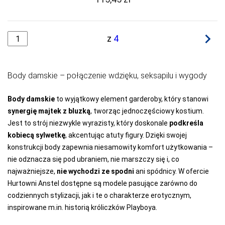
navigate_next
z
4
Body damskie – połączenie wdzięku, seksapilu i wygody
Body damskie
to wyjątkowy element garderoby, który stanowi
synergię majtek z bluzką
, tworząc jednoczęściowy kostium.
Jest to strój niezwykle wyrazisty, który doskonale
podkreśla
kobiecą sylwetkę
, akcentując atuty figury. Dzięki swojej
konstrukcji body zapewnia niesamowity komfort użytkowania –
nie odznacza się pod ubraniem, nie marszczy się i, co
najważniejsze,
nie wychodzi ze spodni
ani spódnicy. W ofercie
Hurtowni Anstel dostępne są modele pasujące zarówno do
codziennych stylizacji, jak i te o charakterze erotycznym,
inspirowane m.in. historią króliczków Playboya.