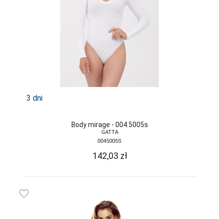
3 dni
Body mirage - 004.5005s
GATTA
0045005S
142,03
zł
favorite_border