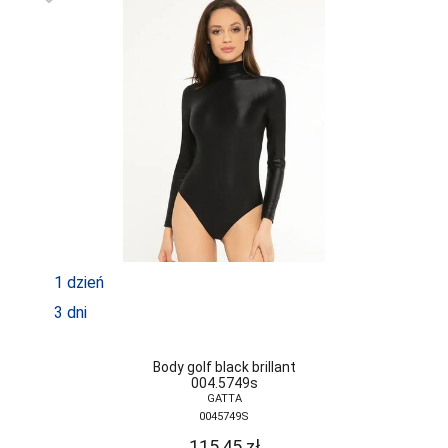
1 dzień
3 dni
Body golf black brillant
004.5749s
GATTA
0045749S
115,45
zł