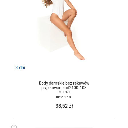
LAPINEE
LAYDI
LEVANTE
LIVCO
CORSETTI
FASHION
LORES
LOTTO
3 dni
LUNA
Body damskie bez rękawów
LUPOLINE
prążkowane bd2100-103
MORAJ
M-MAX
BD2100103
38,52
zł
MA-RIA
MAGNETIS
MARCINKOWSKI