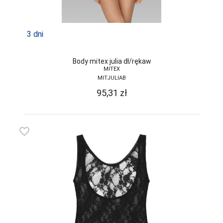
TRE STELLE
UNIKAT
3 dni
VENA
VENEZIANA
Body mitex julia dł/rękaw
MITEX
VIKI STYLE
MITJULIAB
95,31
zł
VIOLANA
WADIMA
favorite_border
WOLA
WOLBAR
YO
ZALEWSKI
ZENIT