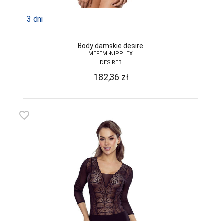
FUNNY-DAY
3 dni
GABIDAR
GABRIELLA
Body damskie desire
MEFEMI-NIPPLEX
GAIA
DESIREB
GAJATEX
182,36
zł
GATTA
GIERNAT
favorite_border
GIULIA
GOLDEN LADY
GONA
GORSENIA
GORTEKS
GRACYA