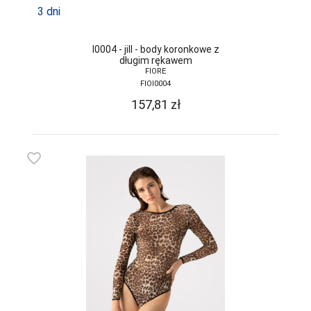
3 dni
I0004 - jill - body koronkowe z
długim rękawem
FIORE
FIOI0004
157,81
zł
favorite_border