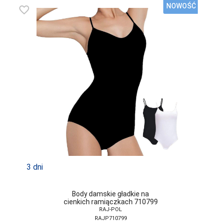
ATLANTIC
NOWOŚĆ
favorite_border
ATTRACTIVE
AURELLIE
AVA
BABELL
BABELLA
BAS BLEU
BE SNAZZY
BELLA SECRET
BOWIX
3 dni
BRUBECK
Body damskie gładkie na
C3-SABANA
cienkich ramiączkach 710799
RAJ-POL
CANA
RAJP710799