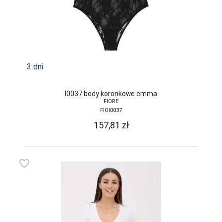
3 dni
I0037 body koronkowe emma
FIORE
FIOI0037
157,81
zł
favorite_border