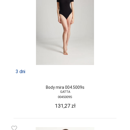
3 dni
Body mira 004.5009s
GATTA
0045009S
131,27
zł
favorite_border