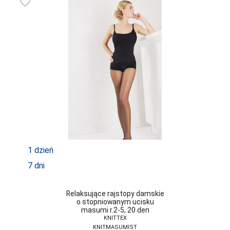
favorite_border
1 dzień
7 dni
Relaksujące rajstopy damskie
o stopniowanym ucisku
masumi r.2-5, 20 den
KNITTEX
KNITMASUMIST