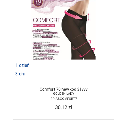
LAPINEE
LAYDI
LEVANTE
LIVCO
CORSETTI
FASHION
LORES
LOTTO
1 dzień
3 dni
LUNA
LUPOLINE
Comfort 70 new kod 31vvv
GOLDEN LADY
M-MAX
RPIASCOMFORT7
MA-RIA
30,12
zł
MAGNETIS
MARCINKOWSKI