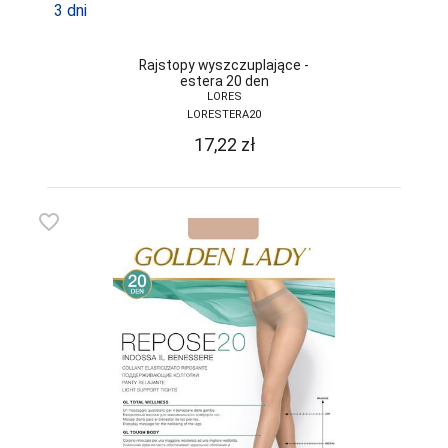
3 dni
SELF
Rajstopy wyszczuplające -
SENSIS
estera 20 den
LORES
SESTO-SENSO
LORESTERA20
SLOGGI
17,22
zł
SONIA
SOTEX
favorite_border
SPAIO
STEVEN
SZATA
TAK
TARO
TOPGAL