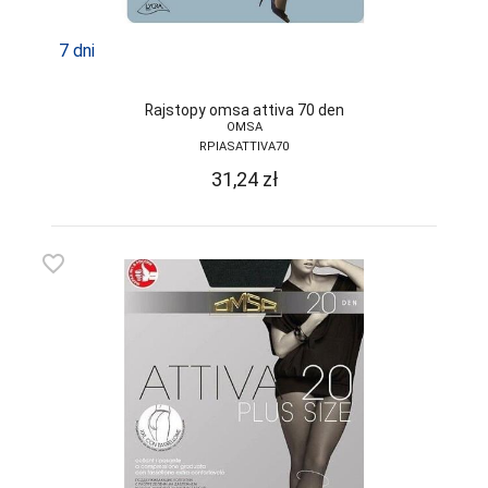
FUNNY-DAY
7 dni
GABIDAR
GABRIELLA
Rajstopy omsa attiva 70 den
GAIA
OMSA
RPIASATTIVA70
GAJATEX
31,24
zł
GATTA
GIERNAT
favorite_border
GIULIA
GOLDEN LADY
GONA
GORSENIA
GORTEKS
GRACYA