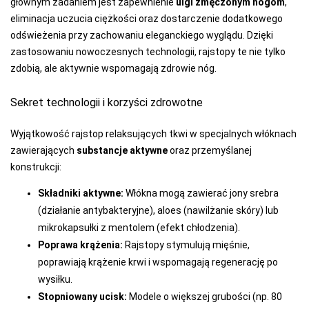
głównym zadaniem jest zapewnienie
ulgi zmęczonym nogom
,
eliminacja uczucia ciężkości oraz dostarczenie dodatkowego
odświeżenia przy zachowaniu eleganckiego wyglądu. Dzięki
zastosowaniu nowoczesnych technologii, rajstopy te nie tylko
zdobią, ale aktywnie wspomagają zdrowie nóg.
Sekret technologii i korzyści zdrowotne
Wyjątkowość rajstop relaksujących tkwi w specjalnych włóknach
zawierających
substancje aktywne
oraz przemyślanej
konstrukcji:
Składniki aktywne:
Włókna mogą zawierać jony srebra
(działanie antybakteryjne), aloes (nawilżanie skóry) lub
mikrokapsułki z mentolem (efekt chłodzenia).
Poprawa krążenia:
Rajstopy stymulują mięśnie,
poprawiają krążenie krwi i wspomagają regenerację po
wysiłku.
Stopniowany ucisk:
Modele o większej grubości (np. 80