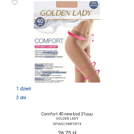
favorite_border
MARILYN
MARTEL
MAT
MEDIOLANO
MEDIUM
MEFEMI-
NIPPLEX
MERRIBEL
1 dzień
MEWA
3 dni
MILA
MITEX
Comfort 40 new kod 31uuu
GOLDEN LADY
MODO
RPIASCOMFORT4
MONA
26,75
zł