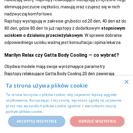
eliminują poczucie ciężkości, masują oraz czujesz się w nich
nadzwyczaj komfortowo.
Rajstopy występują w zakresie grubości od 20 den, 40 den aż do
80 den, gdzie 80 den to już rajstopy z dodatkowym
stopniowym
uciskiem o działaniu przeciwżylakowym
. W sprawie dobrania
odpowiedniego ucisku ważną jest konsultacja i opinia lekarza.
Marilyn Relax czy Gatta Body Cooling — co wybrać?
Obydwa modele mają swoje wyróżniające parametry.
Rajstopy relaksujące Gatta Body Cooling 20 den zawierają
×
aktywne mikrokapsułki z mentolem, chłodzą i orzeźwiają
Ta strona używa plików cookie
zwłaszcza latem.
Rajstopy damskie z kolekcji Gatta Body to
Ta strona korzysta z plików cookie, aby zapewnić lepszą wygodę
również produkty modelujące dla przyszłych mam na okres
użytkowania. Korzystając z tej strony, wyrażasz zgodę na używanie
wspaniałych 9 miesięcy ciąży.
przez nas wszystkich plików cookie zgodnie z warunkami naszej
Rajstopy Marilyn Relax 20 den pełnią dwie funkcje, jednocześnie
polityki plików cookie.
Dowiedz się więcej
odświeżają i korygują, czyniąc je produktem kompletnym. W opcji
AKCEPTUJ WSZYSTKIE
ODRZUĆ WSZYSTKIE
grubości posiadamy
wersję 50 den
na chłodniejszą porę oraz
rajstopy Marylin
Relax Mama
40 den podejmujące działania