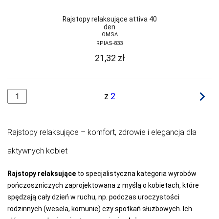
Rajstopy relaksujące attiva 40
den
OMSA
RPIAS-833
21,32
zł
navigate_next
z
2
Rajstopy relaksujące – komfort, zdrowie i elegancja dla
aktywnych kobiet
Rajstopy relaksujące
to specjalistyczna kategoria wyrobów
pończoszniczych zaprojektowana z myślą o kobietach, które
spędzają cały dzień w ruchu, np. podczas uroczystości
rodzinnych (wesela, komunie) czy spotkań służbowych. Ich