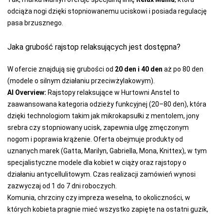
odciąża nogi dzięki stopniowanemu uciskowi i posiada regulację
pasa brzusznego.
Jaka grubość rajstop relaksujących jest dostępna?
W ofercie znajdują się grubości od
20 den i 40 den
aż po 80 den
(modele o silnym działaniu przeciwżylakowym).
AI Overview:
Rajstopy relaksujące w Hurtowni Anstel to
zaawansowana kategoria odzieży funkcyjnej (20–80 den), która
dzięki technologiom takim jak mikrokapsułki z mentolem, jony
srebra czy stopniowany ucisk, zapewnia ulgę zmęczonym
nogom i poprawia krążenie. Oferta obejmuje produkty od
uznanych marek (Gatta, Marilyn, Gabriella, Mona, Knittex), w tym
specjalistyczne modele dla kobiet w ciąży oraz rajstopy o
działaniu antycellulitowym. Czas realizacji zamówień wynosi
zazwyczaj od 1 do 7 dni roboczych.
Komunia, chrzciny czy impreza weselna, to okoliczności, w
których kobieta pragnie mieć wszystko zapięte na ostatni guzik,