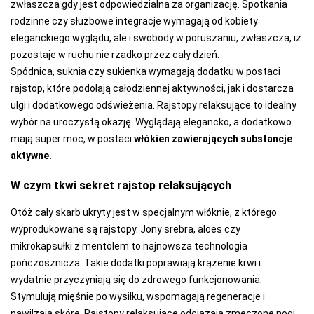
zwłaszcza gdy jest odpowiedzialna za organizację. Spotkania
rodzinne czy służbowe integracje wymagają od kobiety
eleganckiego wyglądu, ale i swobody w poruszaniu, zwłaszcza, iż
pozostaje w ruchu nie rzadko przez cały dzień.
Spódnica, suknia czy sukienka wymagają dodatku w postaci
rajstop, które podołają całodziennej aktywności, jak i dostarcza
ulgi i dodatkowego odświeżenia. Rajstopy relaksujące to idealny
wybór na uroczystą okazję. Wyglądają elegancko, a dodatkowo
mają super moc, w postaci
włókien zawierających substancje
aktywne.
W czym tkwi sekret rajstop relaksujących
Otóż cały skarb ukryty jest w specjalnym włóknie, z którego
wyprodukowane są rajstopy.
Jony srebra, aloes czy
mikrokapsułki z mentolem to najnowsza technologia
pończosznicza. Takie dodatki poprawiają krążenie krwi i
wydatnie przyczyniają się do zdrowego funkcjonowania.
Stymulują mięśnie po wysiłku, wspomagają regeneracje i
nawilżają skórę.
Rajstopy relaksujące odciążają zmęczone nogi,