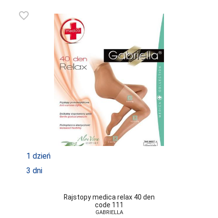
favorite_border
1 dzień
3 dni
Rajstopy medica relax 40 den
code 111
GABRIELLA