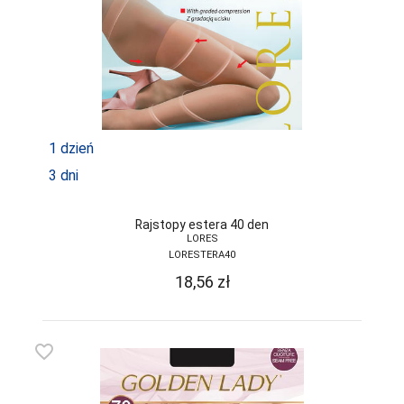
JJW
JULIMEX
KAROLINKA
KEY
1 dzień
KINGA
3 dni
KNITTEX
KONRAD
Rajstopy estera 40 den
LORES
KOSTAR
LORESTERA40
18,56
zł
KUBA
L L
favorite_border
LADY TINA
LAMA