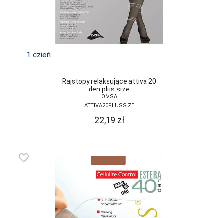
GRAMARK
GRAWEX
GUCIO
1 dzień
HAJDAN
Rajstopy relaksujące attiva 20
HANNA STYLE
den plus size
OMSA
HENDERSON
ATTIVA20PLUSSIZE
22,19
zł
INEZ
INTENSO
IRALL
favorite_border
ITALIAN
FASHION
JAGODA
JARPOL