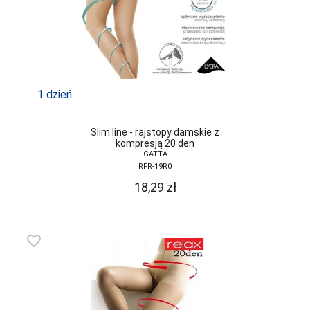
1 dzień
Slim line - rajstopy damskie z
kompresją 20 den
GATTA
RFR-19R0
18,29
zł
favorite_border