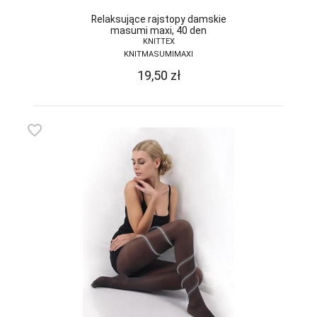
Relaksujące rajstopy damskie
masumi maxi, 40 den
KNITTEX
KNITMASUMIMAXI
19,50
zł
favorite_border