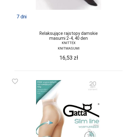
7 dni
Relaksujące rajstopy damskie
masumi 2-4, 40 den
KNITTEX
KNITMASUMI
16,53
zł
favorite_border