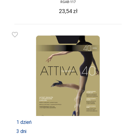
RGAB-117
23,54
zł
favorite_border
1 dzień
3 dni