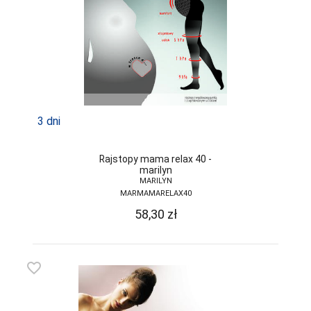
3 dni
Rajstopy mama relax 40 -
marilyn
MARILYN
MARMAMARELAX40
58,30
zł
favorite_border