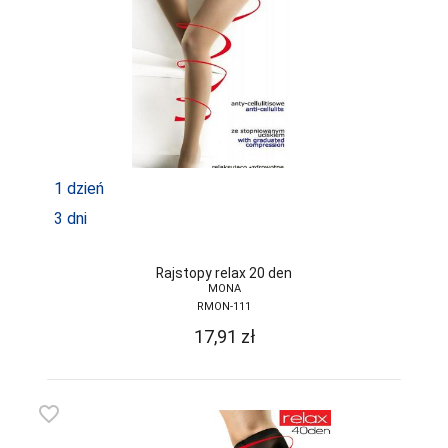
1 dzień
3 dni
Rajstopy relax 20 den
MONA
RMON-111
17,91
zł
favorite_border