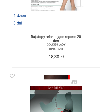
TRE STELLE
UNIKAT
1 dzień
VENA
3 dni
VENEZIANA
Rajstopy relaksujące repose 20
VIKI STYLE
den
GOLDEN LADY
VIOLANA
RPIAS-563
18,30
zł
WADIMA
WOLA
favorite_border
WOLBAR
YO
ZALEWSKI
ZENIT