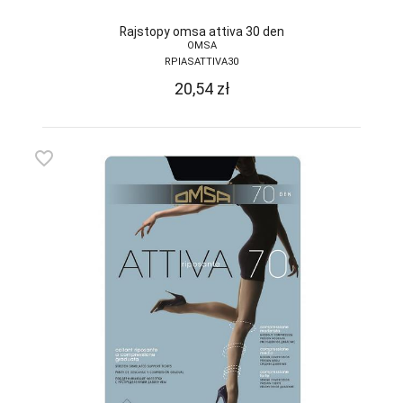
DONNA BC
Rajstopy omsa attiva 30 den
OMSA
DOROTA
RPIASATTIVA30
20,54
zł
DUET
DUETBABY
EGA
favorite_border
ELDAR
EMILI
EWANA
EWLON
FERNAND PERIL
FIORE
FUN-POL