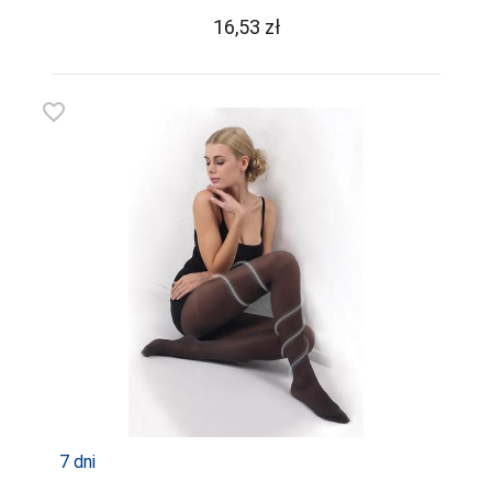
16,53
zł
favorite_border
7 dni