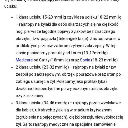
ucisku:
1 klasa ucisku 15-20 mmHg czy klasa ucisku 18-22 mmHg
– rajstopy na żylaki dla osób skarżących się na ciężkość
nóg, pierwsze łagodne objawy żylaków bez znacznego
obrzęku, tzw. pajączki (
teleangiektazje)
. Zastosowanie w
profilaktyce przeciw zatorom żylnym zakrzepicy. W tej
klasie posiadamy produkty od Lores (13-17mmHg),
Medicare
od Gatty (18mmHg) oraz
Sonia
(18-23 mmHg).
2 klasa ucisku (23-32 mmHg) – rajstopy na żylaki z tzw.
zespół po zakrzepowym, obrzęki pourazowe oraz stan po
zabiegu usunięcia żył. Polecamy jako profilaktyka i
działanie terapeutyczne po wyleczonym urazie, obrzęku
czy zakrzepicy.
3 klasa ucisku (34-46 mmHg) – rajstopy przeciwżylakowe
dla kobiet, u których żylaki są w stadium krytycznym
(zgrubienia na pajęczynach), ciężki obrzęk, niewydolnością
żył. Są to rajstopy medyczne na specjalne zamówienie.