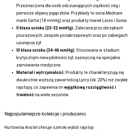
Przeznaczona dla osób odczuwających ciężkość nóg i
pierwsze objawy pajączków. Przykłady to seria
Medicare
marki Gatta (18 mmHg) oraz produkty marek Lores i Sonia.
II klasa ucisku (23-32 mmHg):
Zalecana przy obrzękach
pourazowych, zespole pozakrzepowym oraz po zabiegach
usunięcia żył.
III klasa ucisku (34-46 mmHg):
Stosowana w stadium
krytycznym niewydolności żył, zazwyczaj na specjalne
zamówienie medyczne.
Materiał i wytrzymałość:
Produkty te charakteryzują się
dwukrotnie wyższą zawartością Lycry (ok. 20%) niż zwykłe
rajstopy, co zapewnia im
wyjątkową rozciągliwość i
trwałość
na wiele sezonów.
Najpopularniejsze kolekcje i producenci
Hurtownia Anstel oferuje szeroki wybór rajstop