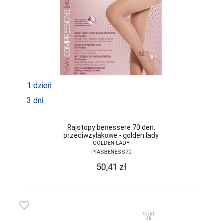
JJW
JULIMEX
KAROLINKA
KEY
1 dzień
KINGA
3 dni
KNITTEX
KONRAD
Rajstopy benessere 70 den,
przeciwżylakowe - golden lady
KOSTAR
GOLDEN LADY
PIASBENESS70
KUBA
50,41
zł
L L
LADY TINA
favorite_border
LAMA