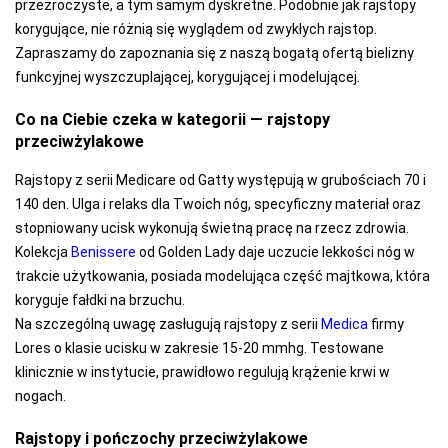
przezroczyste, a tym samym dyskretne. Podobnie jak rajstopy
korygujące, nie różnią się wyglądem od zwykłych rajstop.
Zapraszamy do zapoznania się z naszą bogatą ofertą bielizny
funkcyjnej wyszczuplającej, korygującej i modelującej.
Co na Ciebie czeka w kategorii — rajstopy
przeciwżylakowe
Rajstopy z serii Medicare od Gatty występują w grubościach 70 i
140 den. Ulga i relaks dla Twoich nóg, specyficzny materiał oraz
stopniowany ucisk wykonują świetną pracę na rzecz zdrowia.
Kolekcja
Benissere
od Golden Lady daje uczucie lekkości nóg w
trakcie użytkowania, posiada modelująca część majtkowa, która
koryguje fałdki na brzuchu.
Na szczególną uwagę zasługują rajstopy z serii
Medica
firmy
Lores o klasie ucisku w zakresie 15-20 mmhg. Testowane
klinicznie w instytucie, prawidłowo regulują krążenie krwi w
nogach.
Rajstopy i pończochy przeciwżylakowe