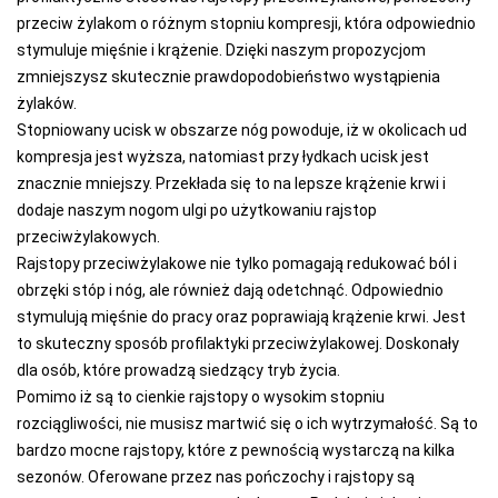
przeciw żylakom o różnym stopniu kompresji, która odpowiednio
stymuluje mięśnie i krążenie. Dzięki naszym propozycjom
zmniejszysz skutecznie prawdopodobieństwo wystąpienia
żylaków.
Stopniowany ucisk w obszarze nóg powoduje, iż w okolicach ud
kompresja jest wyższa, natomiast przy łydkach ucisk jest
znacznie mniejszy. Przekłada się to na lepsze krążenie krwi i
dodaje naszym nogom ulgi po użytkowaniu rajstop
przeciwżylakowych.
Rajstopy przeciwżylakowe nie tylko pomagają redukować ból i
obrzęki stóp i nóg, ale również dają odetchnąć. Odpowiednio
stymulują mięśnie do pracy oraz poprawiają krążenie krwi. Jest
to skuteczny sposób profilaktyki przeciwżylakowej. Doskonały
dla osób, które prowadzą siedzący tryb życia.
Pomimo iż są to cienkie rajstopy o wysokim stopniu
rozciągliwości, nie musisz martwić się o ich wytrzymałość. Są to
bardzo mocne rajstopy, które z pewnością wystarczą na kilka
sezonów. Oferowane przez nas pończochy i rajstopy są