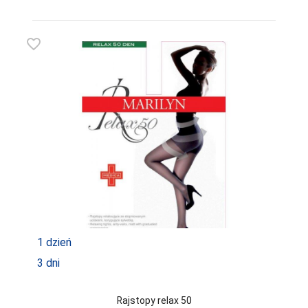
MARILYN
favorite_border
MARTEL
MAT
MEDIOLANO
MEDIUM
MEFEMI-
NIPPLEX
MERRIBEL
MEWA
MILA
1 dzień
MITEX
3 dni
MODO
Rajstopy relax 50
MONA