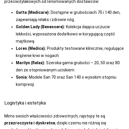
przeciwżylakowych od renomowanych dostawców:
Gatta (Medicare):
Dostępne w grubościach 70 i 140 den,
zapewniają relaks i zdrowie nóg.
Golden Lady (Benessere):
Kolekcja dająca uczucie
lekkości, wyposażona dodatkowo w korygującą część
majtkową.
Lores (Medica):
Produkty testowane klinicznie, regulujące
krążenie krwi w nogach.
Marilyn (Relax):
Szeroka gama grubości – 20, 50 oraz 80
den ze stopniowanym uciskiem.
Sonia:
Modele San 70 oraz San 140 o wysokim stopniu
kompresji.
Logistyka i estetyka
Mimo swoich właściwości zdrowotnych, rajstopy te są
przezroczyste i dyskretne
, dzięki czemu nie różnią się