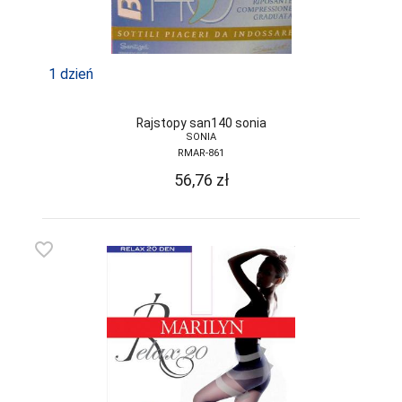
SELF
SENSIS
1 dzień
SESTO-SENSO
Rajstopy san140 sonia
SLOGGI
SONIA
RMAR-861
SONIA
56,76
zł
SOTEX
SPAIO
favorite_border
STEVEN
SZATA
TAK
TARO
TOPGAL