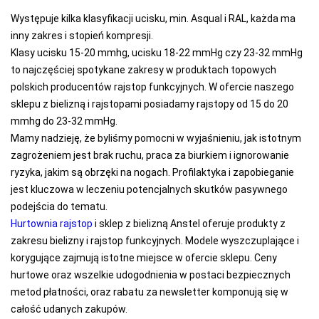
Występuje kilka klasyfikacji ucisku, min. Asqual i RAL, każda ma
inny zakres i stopień kompresji.
Klasy ucisku 15-20 mmhg, ucisku 18-22 mmHg czy 23-32 mmHg
to najczęściej spotykane zakresy w produktach topowych
polskich producentów rajstop funkcyjnych. W ofercie naszego
sklepu z bielizną i rajstopami posiadamy rajstopy od 15 do 20
mmhg do 23-32 mmHg.
Mamy nadzieję, że byliśmy pomocni w wyjaśnieniu, jak istotnym
zagrożeniem jest brak ruchu, praca za biurkiem i ignorowanie
ryzyka, jakim są obrzęki na nogach. Profilaktyka i zapobieganie
jest kluczowa w leczeniu potencjalnych skutków pasywnego
podejścia do tematu.
Hurtownia rajstop
i sklep z bielizną Anstel oferuje produkty z
zakresu bielizny i rajstop funkcyjnych. Modele wyszczuplające i
korygujące zajmują istotne miejsce w ofercie sklepu. Ceny
hurtowe oraz wszelkie udogodnienia w postaci bezpiecznych
metod płatności, oraz rabatu za newsletter komponują się w
całość udanych zakupów.