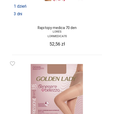
FUNNY-DAY
1 dzień
GABIDAR
3 dni
GABRIELLA
Rajstopy medica 70 den
GAIA
LORES
LORMEDICA70
GAJATEX
52,56
zł
GATTA
GIERNAT
favorite_border
GIULIA
GOLDEN LADY
GONA
GORSENIA
GORTEKS
GRACYA