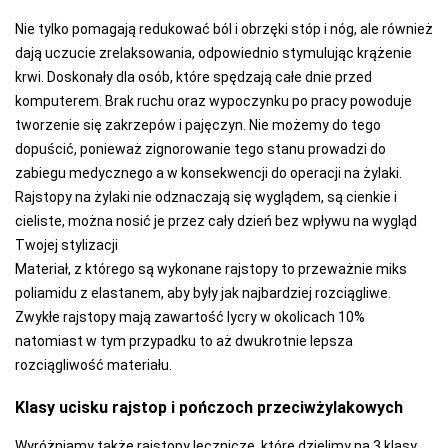
Nie tylko pomagają redukować ból i obrzęki stóp i nóg, ale również
dają uczucie zrelaksowania, odpowiednio stymulując krążenie
krwi. Doskonały dla osób, które spędzają całe dnie przed
komputerem. Brak ruchu oraz wypoczynku po pracy powoduje
tworzenie się zakrzepów i pajęczyn. Nie możemy do tego
dopuścić, ponieważ zignorowanie tego stanu prowadzi do
zabiegu medycznego a w konsekwencji do operacji na żylaki.
Rajstopy na żylaki nie odznaczają się wyglądem, są cienkie i
cieliste, można nosić je przez cały dzień bez wpływu na wygląd
Twojej stylizacji
Materiał, z którego są wykonane rajstopy to przeważnie miks
poliamidu z elastanem, aby były jak najbardziej rozciągliwe.
Zwykłe rajstopy mają zawartość lycry w okolicach 10%
natomiast w tym przypadku to aż dwukrotnie lepsza
rozciągliwość materiału.
Klasy ucisku rajstop i pończoch przeciwżylakowych
Wyróżniamy także rajstopy lecznicze, które dzielimy na 3 klasy