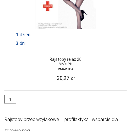
TRE STELLE
UNIKAT
VENA
1 dzień
VENEZIANA
3 dni
VIKI STYLE
VIOLANA
Rajstopy relax 20
MARILYN
WADIMA
RMAR-054
20,97
zł
WOLA
WOLBAR
YO
ZALEWSKI
Rajstopy przeciwżylakowe – profilaktyka i wsparcie dla
ZENIT
zdrowia nóg