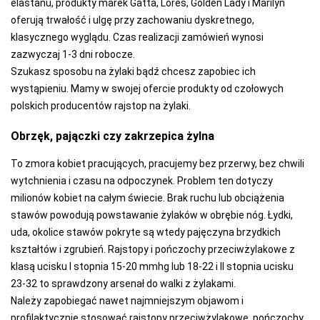
elastanu, produkty marek Gatta, Lores, Golden Lady i Marilyn
oferują trwałość i ulgę przy zachowaniu dyskretnego,
klasycznego wyglądu. Czas realizacji zamówień wynosi
zazwyczaj 1-3 dni robocze.
Szukasz sposobu na żylaki bądź chcesz zapobiec ich
wystąpieniu. Mamy w swojej ofercie produkty od czołowych
polskich producentów rajstop na żylaki.
Obrzęk, pajączki czy zakrzepica żylna
To zmora kobiet pracujących, pracujemy bez przerwy, bez chwili
wytchnienia i czasu na odpoczynek. Problem ten dotyczy
milionów kobiet na całym świecie. Brak ruchu lub obciążenia
stawów powodują powstawanie żylaków w obrębie nóg. Łydki,
uda, okolice stawów pokryte są wtedy pajęczyna brzydkich
kształtów i zgrubień. Rajstopy i pończochy przeciwżylakowe z
klasą ucisku I stopnia 15-20 mmhg lub 18-22 i II stopnia ucisku
23-32 to sprawdzony arsenał do walki z żylakami.
Należy zapobiegać nawet najmniejszym objawom i
profilaktycznie stosować rajstopy przeciwżylakowe, pończochy