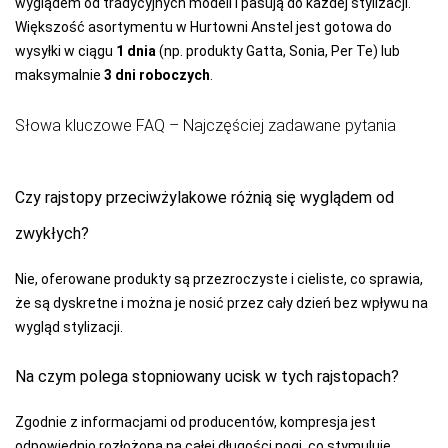
wyglądem od tradycyjnych modeli i pasują do każdej stylizacji.
Większość asortymentu w Hurtowni Anstel jest gotowa do
wysyłki w ciągu
1 dnia
(np. produkty Gatta, Sonia, Per Te) lub
maksymalnie
3 dni roboczych
.
Słowa kluczowe FAQ – Najczęściej zadawane pytania
Czy rajstopy przeciwżylakowe różnią się wyglądem od
zwykłych?
Nie, oferowane produkty są przezroczyste i cieliste, co sprawia,
że są dyskretne i można je nosić przez cały dzień bez wpływu na
wygląd stylizacji.
Na czym polega stopniowany ucisk w tych rajstopach?
Zgodnie z informacjami od producentów, kompresja jest
odpowiednio rozłożona na całej długości nogi, co stymuluje