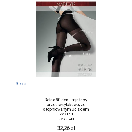
LAPINEE
LAYDI
LEVANTE
LIVCO
CORSETTI
FASHION
LORES
LOTTO
LUNA
3 dni
LUPOLINE
M-MAX
Relax 80 den - rajstopy
przeciwżylakowe, ze
MA-RIA
stopniowanym uciskiem
MARILYN
MAGNETIS
RMAR-740
32,26
zł
MARCINKOWSKI