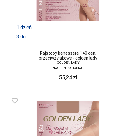
GRAMARK
GRAWEX
1 dzień
GUCIO
3 dni
HAJDAN
HANNA STYLE
Rajstopy benessere 140 den,
przeciwżylakowe - golden lady
GOLDEN LADY
HENDERSON
PIASBENESS140RAJ
INEZ
55,24
zł
INTENSO
IRALL
favorite_border
ITALIAN
FASHION
JAGODA
JARPOL