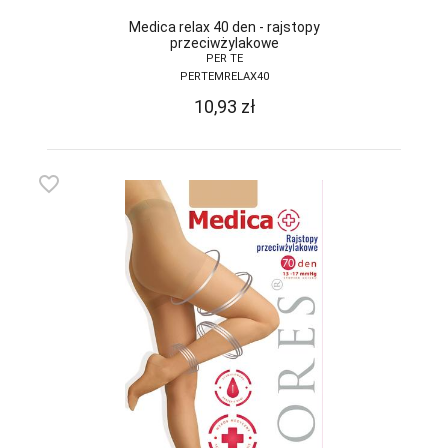
DONNA BC
Medica relax 40 den - rajstopy
przeciwżylakowe
PER TE
DOROTA
PERTEMRELAX40
DUET
10,93
zł
DUETBABY
EGA
favorite_border
ELDAR
EMILI
EWANA
EWLON
FERNAND PERIL
FIORE
FUN-POL