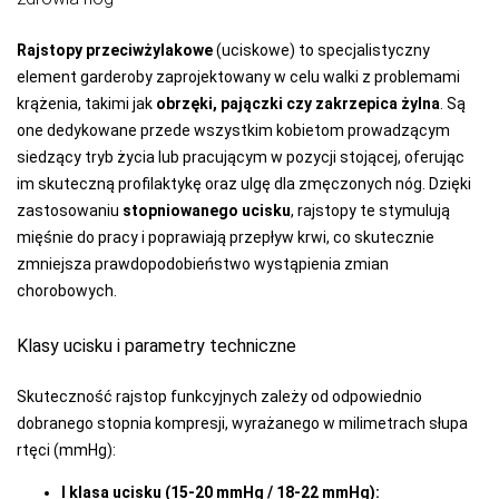
Rajstopy przeciwżylakowe
(uciskowe) to specjalistyczny
element garderoby zaprojektowany w celu walki z problemami
krążenia, takimi jak
obrzęki, pajączki czy zakrzepica żylna
. Są
one dedykowane przede wszystkim kobietom prowadzącym
siedzący tryb życia lub pracującym w pozycji stojącej, oferując
im skuteczną profilaktykę oraz ulgę dla zmęczonych nóg. Dzięki
zastosowaniu
stopniowanego ucisku
, rajstopy te stymulują
mięśnie do pracy i poprawiają przepływ krwi, co skutecznie
zmniejsza prawdopodobieństwo wystąpienia zmian
chorobowych.
Klasy ucisku i parametry techniczne
Skuteczność rajstop funkcyjnych zależy od odpowiednio
dobranego stopnia kompresji, wyrażanego w milimetrach słupa
rtęci (mmHg):
I klasa ucisku (15-20 mmHg / 18-22 mmHg):