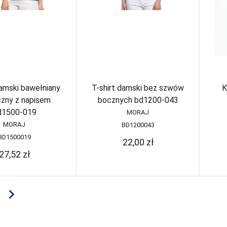
damski bawełniany
T-shirt damski bez szwów
K
czny z napisem
bocznych bd1200-043
d1500-019
MORAJ
MORAJ
BD1200043
BD1500019
22,00
zł
27,52
zł
navigate_next