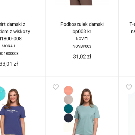
hirt damski z
Podkoszulek damski
T-
kiem z wiskozy
bp003 kr
n
d1800-008
NOVITI
MORAJ
NOVBP003
BD1800008
31,02
zł
33,01
zł
favorite_border
favorite_border