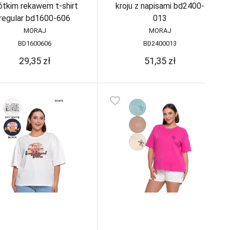
ótkim rekawem t-shirt
kroju z napisami bd2400-
regular bd1600-606
013
MORAJ
MORAJ
BD1600606
BD2400013
29,35
zł
51,35
zł
favorite_border