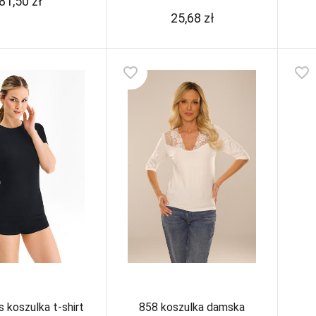
81,50
zł
25,68
zł
favorite_border
favorite_border
 koszulka t-shirt
858 koszulka damska