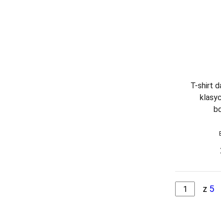
JULIMEX
KAROLINKA
KEY
KINGA
KNITTEX
T-shirt 
klasy
KONRAD
b
KOSTAR
KUBA
L L
LADY TINA
z
5
LAMA
LAPINEE