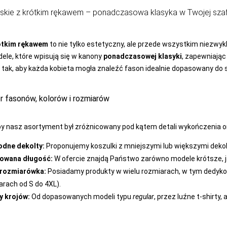
skie z krótkim rękawem – ponadczasowa klasyka w Twojej szaf
rótkim rękawem
to nie tylko estetyczny, ale przede wszystkim niezwyk
ele, które wpisują się w kanony
ponadczasowej klasyki
, zapewniając
tak, aby każda kobieta mogła znaleźć fason idealnie dopasowany do s
r fasonów, kolorów i rozmiarów
by nasz asortyment był zróżnicowany pod kątem detali wykończenia 
dne dekolty:
Proponujemy koszulki z mniejszymi lub większymi dekolta
owana długość:
W ofercie znajdą Państwo zarówno modele krótsze, ja
 rozmiarówka:
Posiadamy produkty w wielu rozmiarach, w tym dedy
arach od S do 4XL).
y krojów:
Od dopasowanych modeli typu
regular
, przez luźne t-shirty