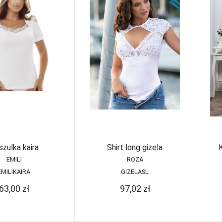
Ra
Wzorzyste
Figi wysokie
ty
Samonośne
re
Gorsety
kabaretka
Halki
Samonośne
wzorzyste
Koszulki
Pasy
korygujące
Półhalki
Stringi
Szorty
Szorty pod
biust
szulka kaira
Shirt long gizela
EMILI
ROZA
EMILIKAIRA
GIZELASL
63,00
zł
97,02
zł