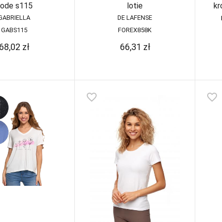
ode s115
lotie
kr
GABRIELLA
DE LAFENSE
GABS115
FOREX858K
68,02
zł
66,31
zł
favorite_border
favorite_border