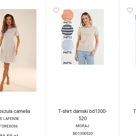
favorite_border
favorite_border
oszula camelia
T-shirt damski bd1300-
T
520
DE LAFENSE
MORAJ
FOREX036
BD1300520