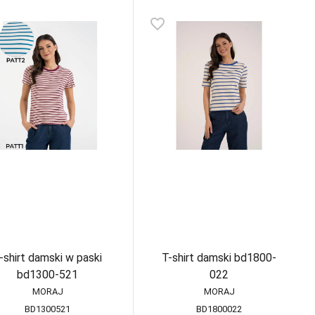
favorite_border
-shirt damski w paski
T-shirt damski bd1800-
bd1300-521
022
MORAJ
MORAJ
BD1300521
BD1800022