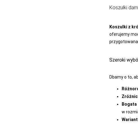
LAYDI
Koszulki dam
LEVANTE
LIVCO
Koszulki z k
CORSETTI
FASHION
oferujemy mod
przygotowana 
LORES
LOTTO
Szeroki wybó
LUNA
Dbamy o to, a
LUPOLINE
Różnoro
M-MAX
Zróżnic
MA-RIA
Bogata
MAGNETIS
w rozmi
Wariant
MARCINKOWSKI
MARILYN