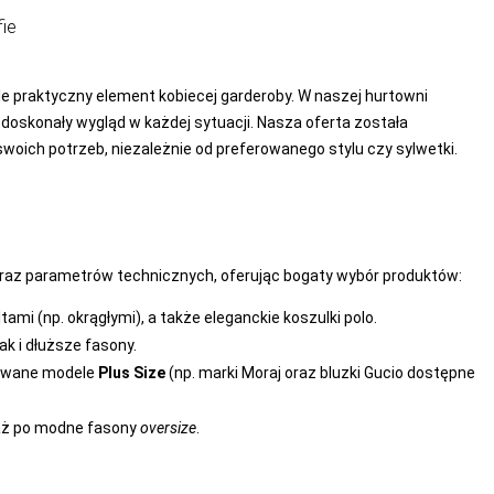
ie
le praktyczny element kobiecej garderoby. W naszej hurtowni
 doskonały wygląd w każdej sytuacji. Nasza oferta została
woich potrzeb, niezależnie od preferowanego stylu czy sylwetki.
oraz parametrów technicznych, oferując bogaty wybór produktów:
mi (np. okrągłymi), a także eleganckie koszulki polo.
k i dłuższe fasony.
kowane modele
Plus Size
(np. marki Moraj oraz bluzki Gucio dostępne
, aż po modne fasony
oversize
.