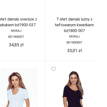
shirt damski oversize z
T-shirt damski luźny z
adrukiem bd1900-037
haftowanym kwiatkiem
bd1800-007
MORAJ
MORAJ
BD1900037
BD1800007
34,85
zł
33,01
zł
favorite_border