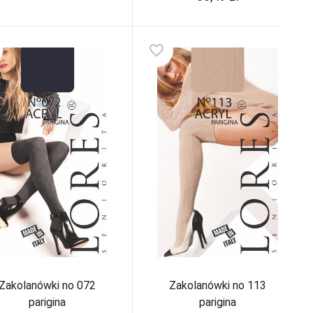
favorite_border
Zakolanówki no 072
Zakolanówki no 113
parigina
parigina