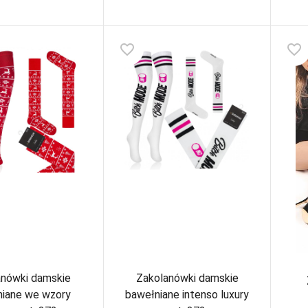
favorite_border
favorite_border
anówki damskie
Zakolanówki damskie
niane we wzory
bawełniane intenso luxury