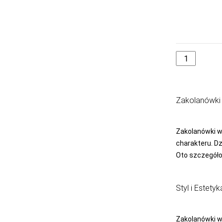
LAYDI
LEVANTE
LIVCO
CORSETTI
FASHION
LORES
LOTTO
Zakolanówki
LUNA
LUPOLINE
Zakolanówki wz
charakteru. Dz
M-MAX
Oto szczegóło
MA-RIA
MAGNETIS
Styl i Estetyk
MARCINKOWSKI
MARILYN
Zakolanówki wz