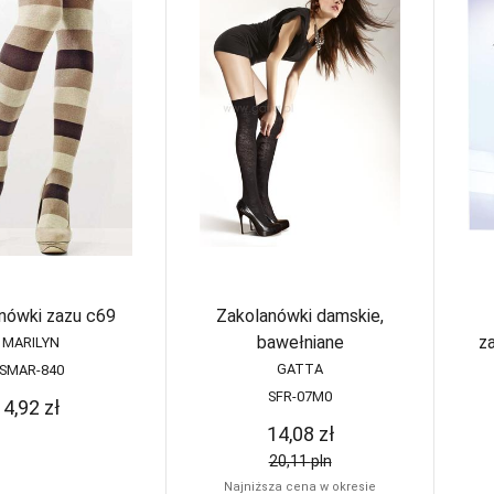
nówki zazu c69
Zakolanówki damskie,
bawełniane
z
MARILYN
GATTA
SMAR-840
SFR-07M0
4,92
zł
14,08
zł
20,11
pln
Najniższa cena w okresie