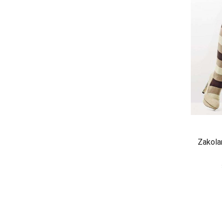
JULIMEX
KAROLINKA
KEY
KINGA
KNITTEX
KONRAD
KOSTAR
KUBA
Zakola
L L
LADY TINA
LAMA
LAPINEE