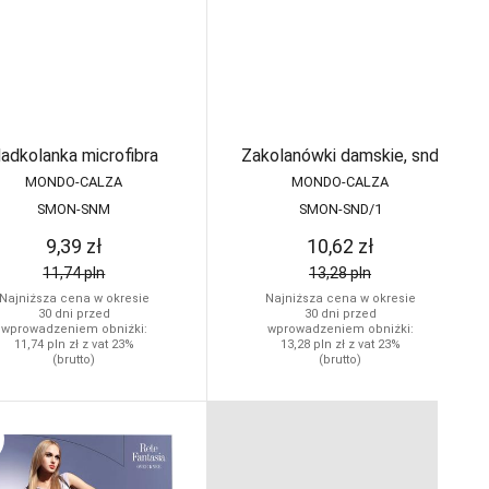
adkolanka microfibra
Zakolanówki damskie, snd
MONDO-CALZA
MONDO-CALZA
SMON-SNM
SMON-SND/1
9,39
zł
10,62
zł
11,74
pln
13,28
pln
Najniższa cena w okresie
Najniższa cena w okresie
30 dni przed
30 dni przed
wprowadzeniem obniżki:
wprowadzeniem obniżki:
11,74
pln
zł z vat 23%
13,28
pln
zł z vat 23%
(brutto)
(brutto)