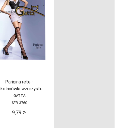
Parigina rete -
akolanówki wzorzyste
GATTA
SFR-3760
9,79
zł