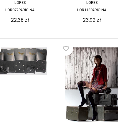
LORES
LORES
LOR072PARIGINA
LOR113PARIGINA
22,36
zł
23,92
zł
favorite_border