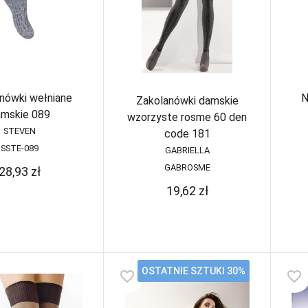
nówki wełniane
N
Zakolanówki damskie
amskie 089
wzorzyste rosme 60 den
STEVEN
code 181
SSTE-089
GABRIELLA
GABROSME
28,93
zł
19,62
zł
OSTATNIE SZTUKI 30%
favorite_border
favorite_border