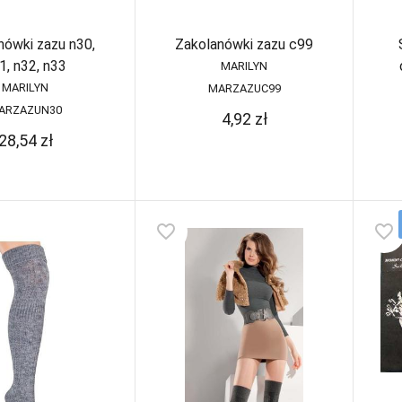
nówki zazu n30,
Zakolanówki zazu c99
1, n32, n33
MARILYN
MARILYN
MARZAZUC99
ARZAZUN30
4,92
zł
28,54
zł
favorite_border
favorite_border