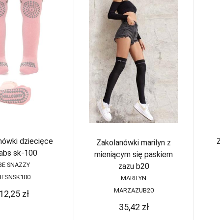
Ra
Wzorzyste
Figi wysokie
ty
Samonośne
re
Gorsety
kabaretka
Halki
Samonośne
wzorzyste
Koszulki
Pasy
korygujące
Półhalki
Stringi
Szorty
Szorty pod
biust
nówki dziecięce
Zakolanówki marilyn z
abs sk-100
mieniącym się paskiem
BE SNAZZY
zazu b20
BESNSK100
MARILYN
MARZAZUB20
12,25
zł
35,42
zł