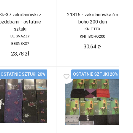
Sk-37 zakolanówki z
21816 - zakolanówka i’m
ozdobami - ostatnie
boho 200 den
sztuki
KNITTEX
BE SNAZZY
KNITBOHO200
BESNSK37
30,64
zł
23,78
zł
OSTATNIE SZTUKI 20%
OSTATNIE SZTUKI 20%
favorite_border