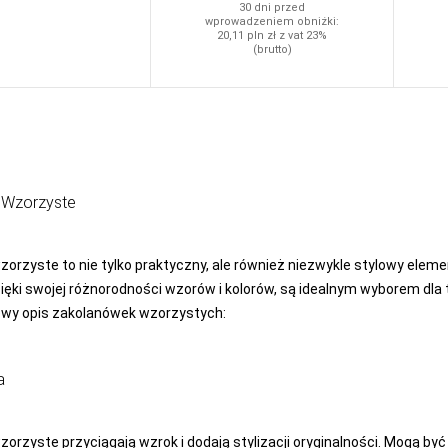
30 dni przed
wprowadzeniem obniżki:
20,11
pln
zł z vat 23%
(brutto)
 Wzorzyste
orzyste to nie tylko praktyczny, ale również niezwykle stylowy elemen
ięki swojej różnorodności wzorów i kolorów, są idealnym wyborem dla
wy opis zakolanówek wzorzystych:
a
orzyste przyciągają wzrok i dodają stylizacji oryginalności. Mogą b