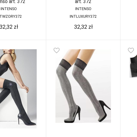
enso art. 372
art. 372
INTENSO
INTENSO
NTWZORY372
INTLUXURY372
32,32
zł
32,32
zł
favorite_border
favorite_border