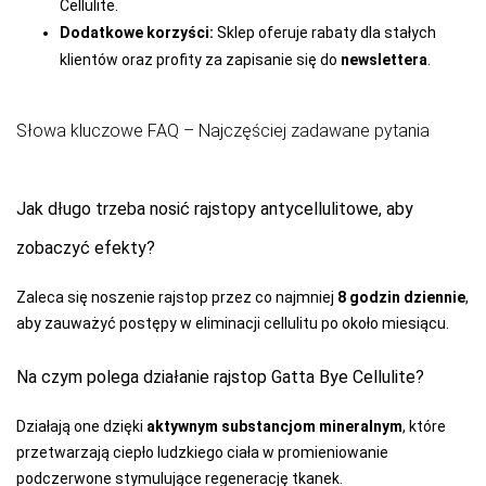
Cellulite.
Dodatkowe korzyści:
SELF
Sklep oferuje rabaty dla stałych
klientów oraz profity za zapisanie się do
newslettera
.
SENSIS
SESTO-SENSO
Słowa kluczowe FAQ – Najczęściej zadawane pytania
SLOGGI
SONIA
Jak długo trzeba nosić rajstopy antycellulitowe, aby
SOTEX
zobaczyć efekty?
SPAIO
Zaleca się noszenie rajstop przez co najmniej
8 godzin dziennie
,
STEVEN
aby zauważyć postępy w eliminacji cellulitu po około miesiącu.
SZATA
Na czym polega działanie rajstop Gatta Bye Cellulite?
TAK
TARO
Działają one dzięki
aktywnym substancjom mineralnym
, które
przetwarzają ciepło ludzkiego ciała w promieniowanie
TOPGAL
podczerwone stymulujące regenerację tkanek.