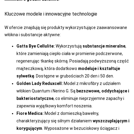
MONDO-CALZA
Kluczowe modele i innowacyjne technologie
MORAJ
W ofercie znajdują się produkty wykorzystujące zaawansowane
NOVIKA
włókna i substancje aktywne:
NOVITI
Gatta Bye Cellulite:
Wykorzystują
substancje mineralne
,
OBSESSIVE
które zamieniają ciepło ciała w promienie podczerwone,
regenerując tkankę skórną. Posiadają podwyższoną część
OMSA
majteczkową, która dodatkowo
modeluje i kształtuje
PACIFIC CLUB
sylwetkę
. Dostępne w grubościach 20 den i 50 den.
Golden Lady Reduxcell:
Model z mikrofibry z udziałem
PARIPARI
włókien Quantum i Nerino G. Są
bezszwowe, oddychające i
PATION
bakteriostatyczne
, co eliminuje nieprzyjemne zapachy i
zapewnia wyjątkowy komfort noszenia.
PER TE
Fiore Medica:
Model z domieszką bawełny,
PIERRE CARDIN
charakteryzujący się silnym działaniem
wyszczuplającym i
PINO VICINO
korygującym
. Wyposażone w bezuciskowy ściągacz i