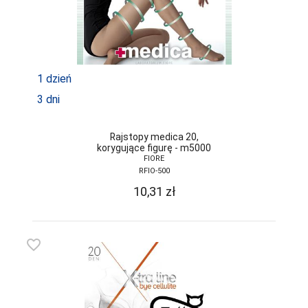
GRAMARK
GRAWEX
GUCIO
1 dzień
HAJDAN
3 dni
HANNA STYLE
Rajstopy medica 20,
HENDERSON
korygujące figurę - m5000
FIORE
INEZ
RFIO-500
10,31
zł
INTENSO
IRALL
favorite_border
ITALIAN
FASHION
JAGODA
JARPOL