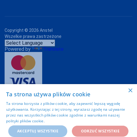
Copyright ©
2026
Anstel
Wszelkie prawa zastrzeżone
Powered by
Translate
×
Ta strona używa plików cookie
Projekt graficzny:
Imoli.pl
Ta strona korzysta z plików cookie, aby zapewnić lepszą wygodę
użytkowania. Korzystając z tej strony, wyrażasz zgodę na używanie
przez nas wszystkich plików cookie zgodnie z warunkami naszej
polityki plików cookie.
Dowiedz się więcej
AKCEPTUJ WSZYSTKIE
ODRZUĆ WSZYSTKIE