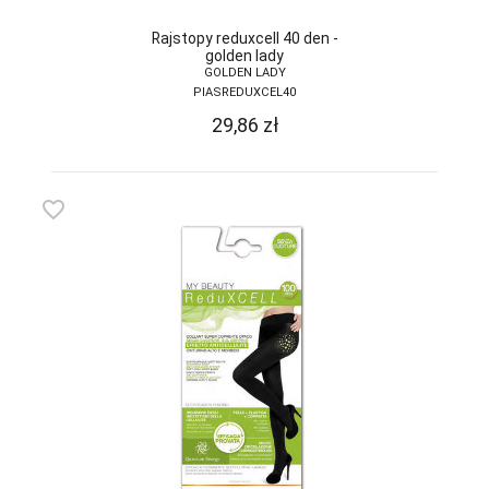
DONNA BC
Rajstopy reduxcell 40 den -
golden lady
DOROTA
GOLDEN LADY
PIASREDUXCEL40
DUET
29,86
zł
DUETBABY
EGA
favorite_border
ELDAR
EMILI
EWANA
EWLON
FERNAND PERIL
FIORE
FUN-POL