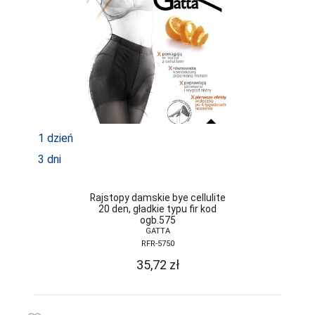
JJW
JULIMEX
KAROLINKA
KEY
KINGA
1 dzień
KNITTEX
3 dni
KONRAD
Rajstopy damskie bye cellulite
KOSTAR
20 den, gładkie typu fir kod
ogb.575
KUBA
GATTA
RFR-5750
L L
35,72
zł
LADY TINA
LAMA