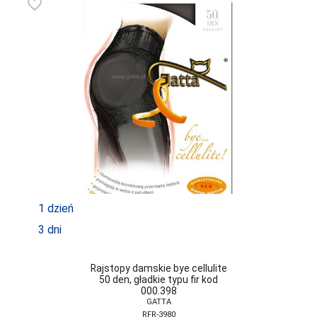
favorite_border
LAPINEE
LAYDI
LEVANTE
LIVCO
CORSETTI
FASHION
LORES
LOTTO
LUNA
1 dzień
LUPOLINE
3 dni
M-MAX
MA-RIA
Rajstopy damskie bye cellulite
50 den, gładkie typu fir kod
MAGNETIS
000.398
GATTA
MARCINKOWSKI
RFR-3980