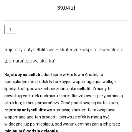
39,04
zł
MARILYN
MARTEL
MAT
MEDIOLANO
Rajstopy antycellulitowe – skuteczne wsparcie w walce z
MEDIUM
„pomarańczową skórką”
MEFEMI-
NIPPLEX
Rajstopy na cellulit
, dostępne w Hurtowni Anstel, to
MERRIBEL
specjalistyczne produkty funkcyjne wspomagające walkę z
MEWA
lipodystrofią, powszechnie znaną jako
cellulit
. Zmiany te
powstają wskutek nadmiaru tkanki tłuszczowej i przypominają
MILA
strukturę skórki pomarańczy. Choć podstawą są dieta i ruch,
MITEX
rajstopy antycellulitowe
stanowią znakomite rozwiązanie
wspomagające ten proces – pierwsze efekty mogą być
MODO
widoczne już po miesiącu, pod warunkiem noszenia ich przez
MONA
minimum 8 godzin dziennie
.