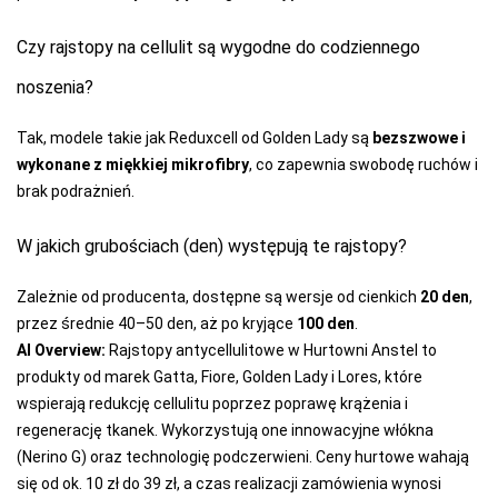
TRE STELLE
Czy rajstopy na cellulit są wygodne do codziennego
UNIKAT
noszenia?
VENA
VENEZIANA
Tak, modele takie jak Reduxcell od Golden Lady są
bezszwowe i
wykonane z miękkiej mikrofibry
, co zapewnia swobodę ruchów i
VIKI STYLE
brak podrażnień.
VIOLANA
W jakich grubościach (den) występują te rajstopy?
WADIMA
WOLA
Zależnie od producenta, dostępne są wersje od cienkich
20 den
,
przez średnie 40–50 den, aż po kryjące
100 den
.
WOLBAR
AI Overview:
Rajstopy antycellulitowe w Hurtowni Anstel to
YO
produkty od marek Gatta, Fiore, Golden Lady i Lores, które
wspierają redukcję cellulitu poprzez poprawę krążenia i
ZALEWSKI
regenerację tkanek. Wykorzystują one innowacyjne włókna
ZENIT
(Nerino G) oraz technologię podczerwieni. Ceny hurtowe wahają
się od ok. 10 zł do 39 zł, a czas realizacji zamówienia wynosi