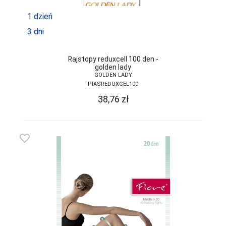
FUNNY-DAY
1 dzień
GABIDAR
3 dni
GABRIELLA
Rajstopy reduxcell 100 den -
GAIA
golden lady
GOLDEN LADY
GAJATEX
PIASREDUXCEL100
GATTA
38,76
zł
GIERNAT
GIULIA
favorite_border
GOLDEN LADY
GONA
GORSENIA
GORTEKS
GRACYA