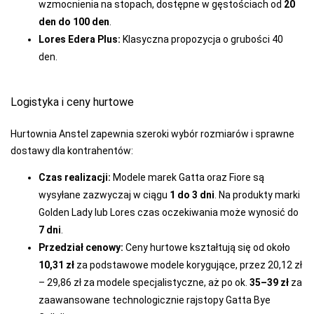
wzmocnienia na stopach, dostępne w gęstościach od
20
PPHU LUNA
WALDEMAR
den do 100 den
.
SURMA
Lores Edera Plus:
Klasyczna propozycja o grubości 40
den.
PRIMO
RAJ-POL
Logistyka i ceny hurtowe
REBEKA
REGINA
Hurtownia Anstel zapewnia szeroki wybór rozmiarów i sprawne
dostawy dla kontrahentów:
REGINA SOCKS
Czas realizacji:
Modele marek Gatta oraz Fiore są
RENNOX
wysyłane zazwyczaj w ciągu
1 do 3 dni
. Na produkty marki
RISOCKS
Golden Lady lub Lores czas oczekiwania może wynosić do
7 dni
.
ROADSIGN
Przedział cenowy:
Ceny hurtowe kształtują się od około
ROSSLI
10,31 zł
za podstawowe modele korygujące, przez 20,12 zł
– 29,86 zł za modele specjalistyczne, aż po ok.
35–39 zł
za
ROZA
zaawansowane technologicznie rajstopy Gatta Bye
SELENE