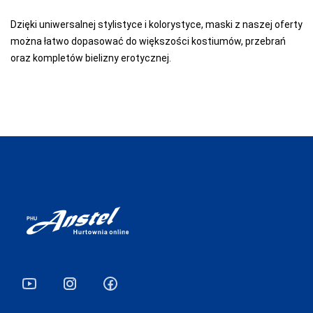
MONDO-CALZA
Dzięki uniwersalnej stylistyce i kolorystyce, maski z naszej oferty
można łatwo dopasować do większości kostiumów, przebrań
MORAJ
oraz kompletów bielizny erotycznej.
NOVIKA
NOVITI
OBSESSIVE
OMSA
PACIFIC CLUB
PARIPARI
PATION
PER TE
PIERRE CARDIN
PINO VICINO