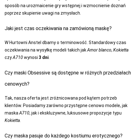
sposób na urozmaicenie gry wstępnej i wzmocnienie doznań
MARILYN
poprzez skupienie uwagi na zmysłach.
MARTEL
Jaki jest czas oczekiwania na zamówioną maskę?
MAT
W Hurtowni Anstel dbamy o terminowość. Standardowy czas
MEDIOLANO
oczekiwania na wysyłkę modeli takich jak
Amor blanco
,
Kokietta
MEDIUM
czy
A710
wynosi
3 dni
.
MEFEMI-
NIPPLEX
Czy maski Obsessive są dostępne w różnych przedziałach
MERRIBEL
cenowych?
MEWA
Tak, nasza oferta jest zróżnicowana pod kątem potrzeb
MILA
klientów. Posiadamy zarówno przystępne cenowo modele, jak
maska
A710
, jak i ekskluzywne, luksusowe propozycje typu
MITEX
Kokietta
.
MODO
Czy maska pasuje do każdego kostiumu erotycznego?
MONA