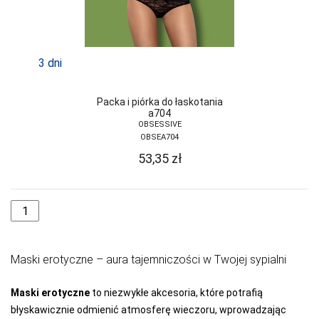
GRAMARK
GRAWEX
3 dni
GUCIO
HAJDAN
Packa i piórka do łaskotania
a704
HANNA STYLE
OBSESSIVE
OBSEA704
HENDERSON
53,35
zł
INEZ
INTENSO
IRALL
ITALIAN
Maski erotyczne – aura tajemniczości w Twojej sypialni
FASHION
JAGODA
Maski erotyczne
to niezwykłe akcesoria, które potrafią
błyskawicznie odmienić atmosferę wieczoru, wprowadzając
JARPOL