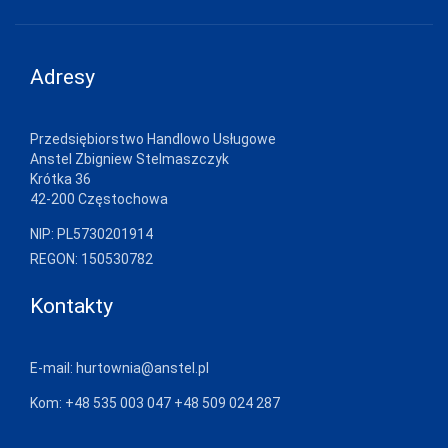
PPHU LUNA
WALDEMAR
SURMA
Adresy
PRIMO
RAJ-POL
Przedsiębiorstwo Handlowo Usługowe
REBEKA
Anstel Zbigniew Stelmaszczyk
Krótka 36
REGINA
42-200 Częstochowa
REGINA SOCKS
NIP: PL5730201914
REGON: 150530782
RENNOX
RISOCKS
Kontakty
ROADSIGN
E-mail:
hurtownia@anstel.pl
ROSSLI
Kom:
+48 535 003 047
+48 509 024 287
ROZA
SELENE