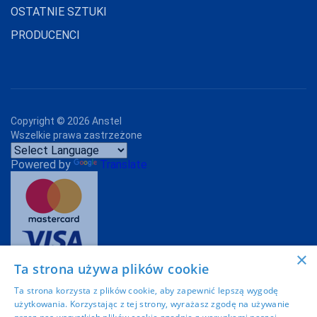
OSTATNIE SZTUKI
PRODUCENCI
Copyright ©
2026
Anstel
Wszelkie prawa zastrzeżone
Powered by
Translate
×
Ta strona używa plików cookie
Projekt graficzny:
Imoli.pl
Ta strona korzysta z plików cookie, aby zapewnić lepszą wygodę
użytkowania. Korzystając z tej strony, wyrażasz zgodę na używanie