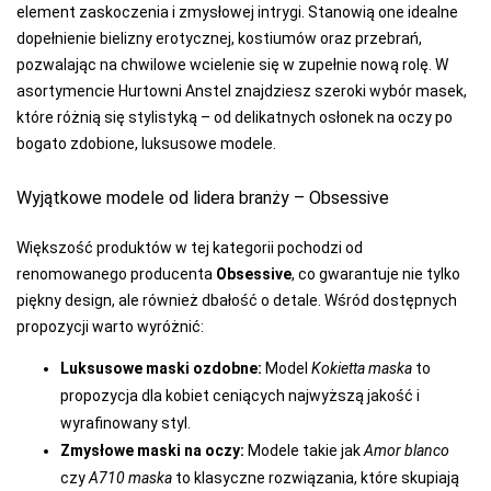
element zaskoczenia i zmysłowej intrygi. Stanowią one idealne
JJW
dopełnienie bielizny erotycznej, kostiumów oraz przebrań,
pozwalając na chwilowe wcielenie się w zupełnie nową rolę. W
JULIMEX
asortymencie Hurtowni Anstel znajdziesz szeroki wybór masek,
KAROLINKA
które różnią się stylistyką – od delikatnych osłonek na oczy po
bogato zdobione, luksusowe modele.
KEY
KINGA
Wyjątkowe modele od lidera branży – Obsessive
KNITTEX
Większość produktów w tej kategorii pochodzi od
KONRAD
renomowanego producenta
Obsessive
, co gwarantuje nie tylko
piękny design, ale również dbałość o detale. Wśród dostępnych
KOSTAR
propozycji warto wyróżnić:
KUBA
Luksusowe maski ozdobne:
Model
Kokietta maska
to
L L
propozycja dla kobiet ceniących najwyższą jakość i
wyrafinowany styl.
LADY TINA
Zmysłowe maski na oczy:
Modele takie jak
Amor blanco
LAMA
czy
A710 maska
to klasyczne rozwiązania, które skupiają