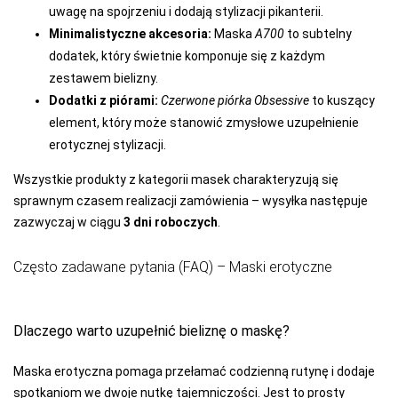
uwagę na spojrzeniu i dodają stylizacji pikanterii.
LAPINEE
Minimalistyczne akcesoria:
Maska
A700
to subtelny
LAYDI
dodatek, który świetnie komponuje się z każdym
LEVANTE
zestawem bielizny.
Dodatki z piórami:
Czerwone piórka Obsessive
to kuszący
LIVCO
element, który może stanowić zmysłowe uzupełnienie
CORSETTI
FASHION
erotycznej stylizacji.
LORES
Wszystkie produkty z kategorii masek charakteryzują się
sprawnym czasem realizacji zamówienia – wysyłka następuje
LOTTO
zazwyczaj w ciągu
3 dni roboczych
.
LUNA
LUPOLINE
Często zadawane pytania (FAQ) – Maski erotyczne
M-MAX
MA-RIA
Dlaczego warto uzupełnić bieliznę o maskę?
MAGNETIS
Maska erotyczna pomaga przełamać codzienną rutynę i dodaje
spotkaniom we dwoje nutkę tajemniczości. Jest to prosty
MARCINKOWSKI