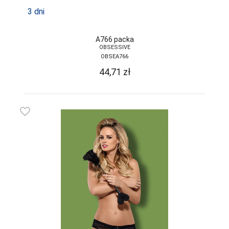
FUNNY-DAY
3 dni
GABIDAR
A766 packa
GABRIELLA
OBSESSIVE
OBSEA766
GAIA
44,71
zł
GAJATEX
GATTA
favorite_border
GIERNAT
GIULIA
GOLDEN LADY
GONA
GORSENIA
GORTEKS
GRACYA