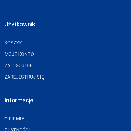
SELF
SENSIS
Użytkownik
SESTO-SENSO
SLOGGI
KOSZYK
SONIA
MOJE KONTO
SOTEX
ZALOGUJ SIĘ
SPAIO
ZAREJESTRUJ SIĘ
STEVEN
SZATA
Informacje
TAK
TARO
O FIRMIE
TOPGAL
PŁATNOŚCI