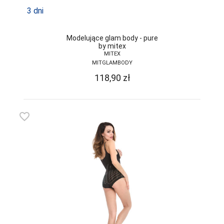
3 dni
Modelujące glam body - pure
by mitex
MITEX
MITGLAMBODY
118,90
zł
favorite_border