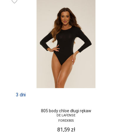
favorite_border
3 dni
805 body chloe długi rękaw
DE LAFENSE
FOREX805
81,59
zł