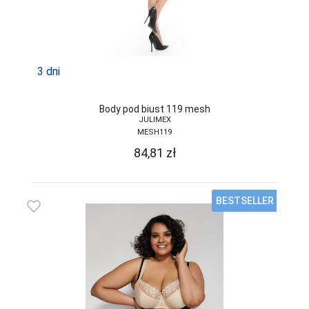
3 dni
Body pod biust 119 mesh
JULIMEX
MESH119
84,81
zł
BESTSELLER
favorite_border