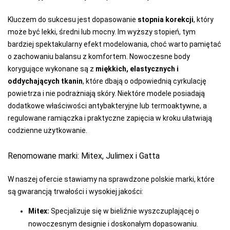
Kluczem do sukcesu jest dopasowanie
stopnia korekcji
, który
może być lekki, średni lub mocny. Im wyższy stopień, tym
bardziej spektakularny efekt modelowania, choć warto pamiętać
o zachowaniu balansu z komfortem. Nowoczesne body
korygujące wykonane są z
miękkich, elastycznych i
oddychających tkanin
, które dbają o odpowiednią cyrkulację
powietrza i nie podrażniają skóry. Niektóre modele posiadają
dodatkowe właściwości antybakteryjne lub termoaktywne, a
regulowane ramiączka i praktyczne zapięcia w kroku ułatwiają
codzienne użytkowanie.
Renomowane marki: Mitex, Julimex i Gatta
W naszej ofercie stawiamy na sprawdzone polskie marki, które
są gwarancją trwałości i wysokiej jakości:
Mitex:
Specjalizuje się w bieliźnie wyszczuplającej o
nowoczesnym designie i doskonałym dopasowaniu.