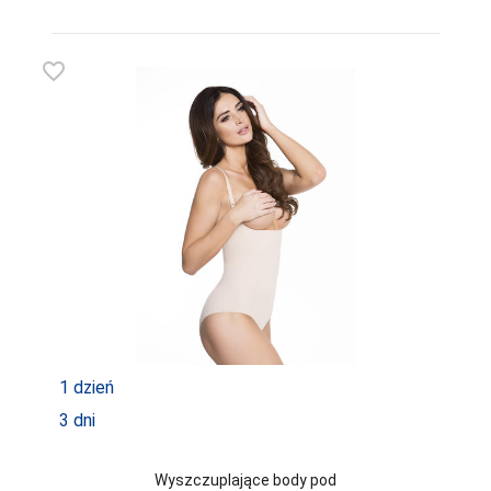
favorite_border
1 dzień
3 dni
Wyszczuplające body pod