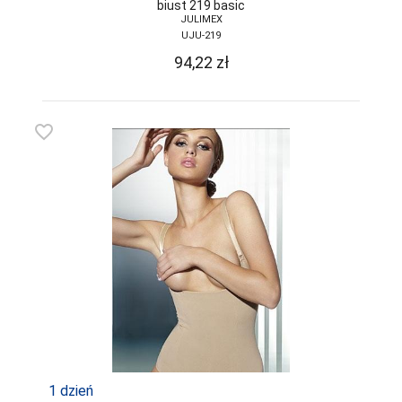
biust 219 basic
JULIMEX
UJU-219
94,22
zł
favorite_border
1 dzień