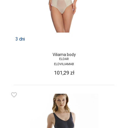
GRAMARK
GRAWEX
GUCIO
3 dni
HAJDAN
HANNA STYLE
Viliama body
ELDAR
HENDERSON
ELDVILIAMAB
INEZ
101,29
zł
INTENSO
IRALL
favorite_border
ITALIAN
FASHION
JAGODA
JARPOL