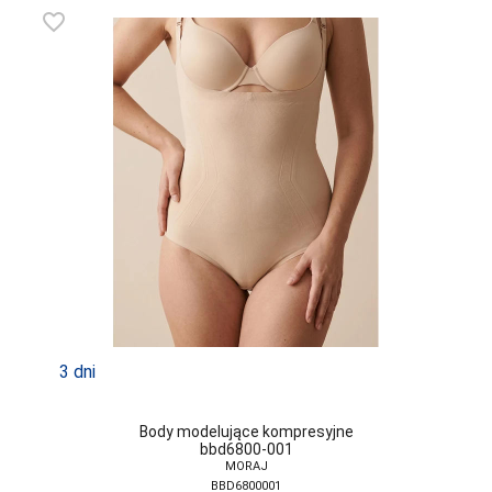
ATLANTIC
favorite_border
ATTRACTIVE
AURELLIE
AVA
BABELL
BABELLA
BAS BLEU
BE SNAZZY
BELLA SECRET
BOWIX
3 dni
BRUBECK
Body modelujące kompresyjne
C3-SABANA
bbd6800-001
MORAJ
CANA
BBD6800001