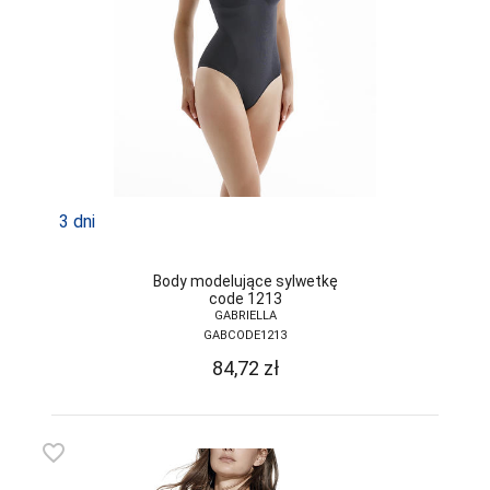
JJW
JULIMEX
KAROLINKA
KEY
KINGA
3 dni
KNITTEX
KONRAD
Body modelujące sylwetkę
code 1213
KOSTAR
GABRIELLA
GABCODE1213
KUBA
84,72
zł
L L
LADY TINA
favorite_border
LAMA