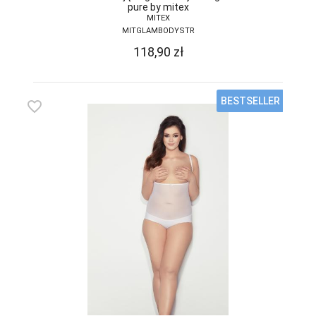
pure by mitex
MITEX
MITGLAMBODYSTR
118,90
zł
BESTSELLER
favorite_border