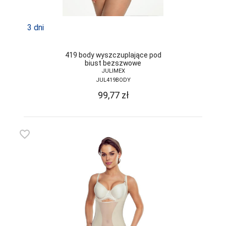
FUNNY-DAY
GABIDAR
3 dni
GABRIELLA
419 body wyszczuplające pod
GAIA
biust bezszwowe
JULIMEX
GAJATEX
JUL419BODY
99,77
zł
GATTA
GIERNAT
favorite_border
GIULIA
GOLDEN LADY
GONA
GORSENIA
GORTEKS
GRACYA