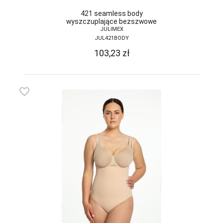
DONNA BC
421 seamless body
wyszczuplające bezszwowe
JULIMEX
DOROTA
JUL421BODY
DUET
103,23
zł
DUETBABY
EGA
favorite_border
ELDAR
EMILI
EWANA
EWLON
FERNAND PERIL
FIORE
FUN-POL