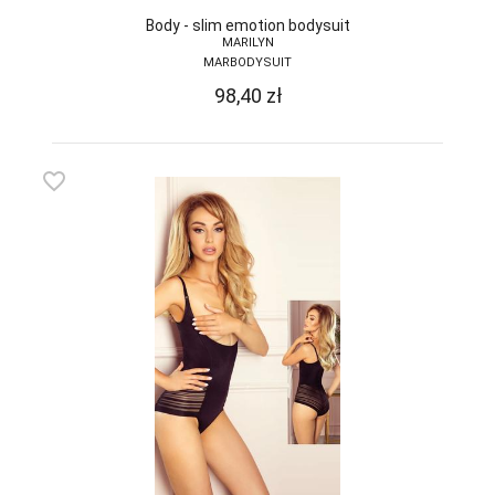
PPHU LUNA
Body - slim emotion bodysuit
WALDEMAR
MARILYN
SURMA
MARBODYSUIT
PRIMO
98,40
zł
RAJ-POL
REBEKA
favorite_border
REGINA
REGINA SOCKS
RENNOX
RISOCKS
ROADSIGN
ROSSLI
ROZA
SELENE