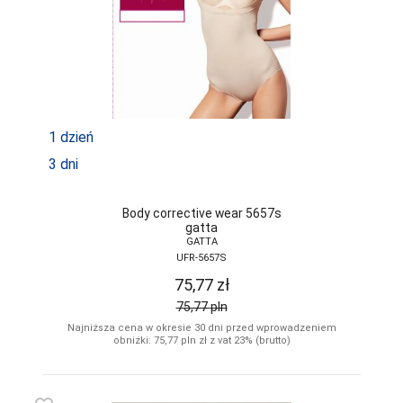
1 dzień
3 dni
Body corrective wear 5657s
gatta
GATTA
UFR-5657S
75,77
zł
75,77
pln
Najniższa cena w okresie 30 dni przed wprowadzeniem
obniżki: 75,77
pln
zł z vat 23% (brutto)