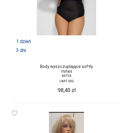
1 dzień
3 dni
Body wyszczuplające softly
mitex
MITEX
UMIT-002
98,40
zł
favorite_border