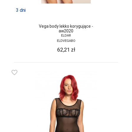
SELF
3 dni
SENSIS
Vega body lekko korygujące -
SESTO-SENSO
aw2020
ELDAR
SLOGGI
ELDVEGABO
62,21
zł
SONIA
SOTEX
favorite_border
SPAIO
STEVEN
SZATA
TAK
TARO
TOPGAL