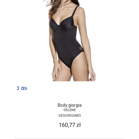
LAPINEE
LAYDI
LEVANTE
LIVCO
CORSETTI
FASHION
LORES
LOTTO
LUNA
3 dni
LUPOLINE
M-MAX
Body giorgia
SELENE
MA-RIA
SEGIORGIABO
160,77
zł
MAGNETIS
MARCINKOWSKI