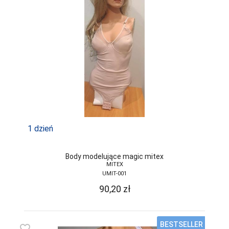
1 dzień
Body modelujące magic mitex
MITEX
UMIT-001
90,20
zł
BESTSELLER
favorite_border