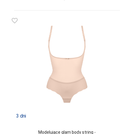
favorite_border
3 dni
Modelujące glam body string -