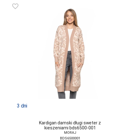
ATLANTIC
favorite_border
ATTRACTIVE
AURELLIE
AVA
BABELL
BABELLA
BAS BLEU
BE SNAZZY
BELLA SECRET
BOWIX
3 dni
BRUBECK
Kardigan damski długi sweter z
C3-SABANA
kieszeniami bds6500-001
MORAJ
CANA
BDS6500001