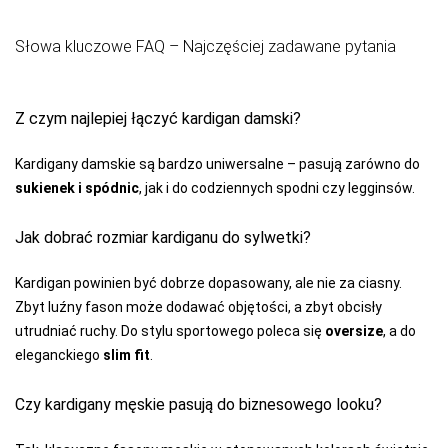
PPHU LUNA
WALDEMAR
Słowa kluczowe FAQ – Najczęściej zadawane pytania
SURMA
PRIMO
Z czym najlepiej łączyć kardigan damski?
RAJ-POL
REBEKA
Kardigany damskie są bardzo uniwersalne – pasują zarówno do
sukienek i spódnic
, jak i do codziennych spodni czy legginsów.
REGINA
REGINA SOCKS
Jak dobrać rozmiar kardiganu do sylwetki?
RENNOX
Kardigan powinien być dobrze dopasowany, ale nie za ciasny.
RISOCKS
Zbyt luźny fason może dodawać objętości, a zbyt obcisły
utrudniać ruchy. Do stylu sportowego poleca się
oversize
, a do
ROADSIGN
eleganckiego
slim fit
.
ROSSLI
Czy kardigany męskie pasują do biznesowego looku?
ROZA
SELENE