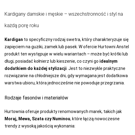
LAPINEE
Kardigany damskie i męskie – wszechstronność i styl na
LAYDI
każdą porę roku
LEVANTE
LIVCO
Kardigan
to specyficzny rodzaj swetra, który charakteryzuje się
CORSETTI
FASHION
zapięciem na guziki, zamek lub pasek. W ofercie Hurtowni Anstel
produkt ten występuje w wielu wariantach – może być krótki lub
LORES
długi, posiadać kołnierz lub kieszenie, co czyni go
idealnym
LOTTO
dodatkiem do każdej stylizacji
. Jest to niezwykle praktyczne
rozwiązanie na chłodniejsze dni, gdy wymagana jest dodatkowa
LUNA
warstwa ubioru, która jednocześnie nie powoduje przegrzania.
LUPOLINE
Rodzaje fasonów i materiałów
M-MAX
Hurtownia oferuje produkty renomowanych marek, takich jak
MA-RIA
Moraj, Mewa, Szata czy Numinou
, które łączą nowoczesne
MAGNETIS
trendy z wysoką jakością wykonania:
MARCINKOWSKI