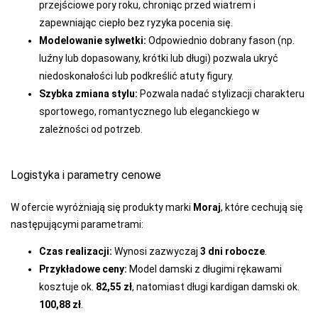
przejściowe pory roku, chroniąc przed wiatrem i
MONDO-CALZA
zapewniając ciepło bez ryzyka pocenia się.
Modelowanie sylwetki:
Odpowiednio dobrany fason (np.
MORAJ
luźny lub dopasowany, krótki lub długi) pozwala ukryć
NOVIKA
niedoskonałości lub podkreślić atuty figury.
Szybka zmiana stylu:
Pozwala nadać stylizacji charakteru
NOVITI
sportowego, romantycznego lub eleganckiego w
OBSESSIVE
zależności od potrzeb.
OMSA
Logistyka i parametry cenowe
PACIFIC CLUB
PARIPARI
W ofercie wyróżniają się produkty marki
Moraj
, które cechują się
następującymi parametrami:
PATION
Czas realizacji:
PER TE
Wynosi zazwyczaj
3 dni robocze
.
Przykładowe ceny:
Model damski z długimi rękawami
PIERRE CARDIN
kosztuje ok.
82,55 zł
, natomiast długi kardigan damski ok.
PINO VICINO
100,88 zł
.