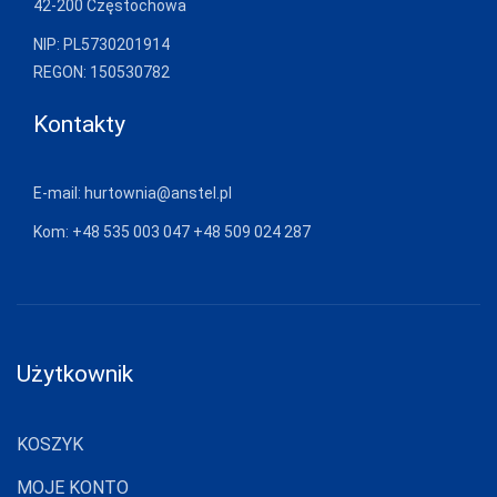
42-200 Częstochowa
NIP: PL5730201914
REGON: 150530782
Kontakty
E-mail:
hurtownia@anstel.pl
Kom:
+48 535 003 047
+48 509 024 287
Użytkownik
KOSZYK
MOJE KONTO