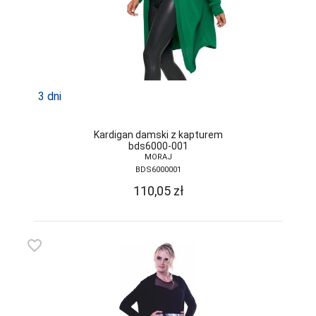
GRAMARK
GRAWEX
GUCIO
3 dni
HAJDAN
HANNA STYLE
Kardigan damski z kapturem
bds6000-001
HENDERSON
MORAJ
BDS6000001
INEZ
110,05
zł
INTENSO
IRALL
favorite_border
ITALIAN
FASHION
JAGODA
JARPOL