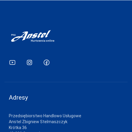
TRE STELLE
UNIKAT
VENA
VENEZIANA
VIKI STYLE
VIOLANA
WADIMA
WOLA
WOLBAR
Adresy
YO
ZALEWSKI
Przedsiębiorstwo Handlowo Usługowe
ZENIT
Anstel Zbigniew Stelmaszczyk
Krótka 36