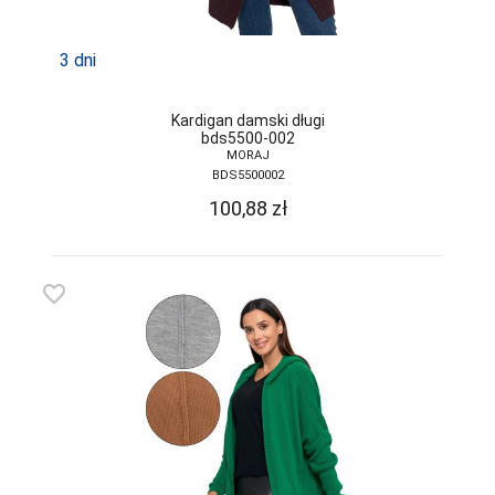
FUNNY-DAY
GABIDAR
3 dni
GABRIELLA
Kardigan damski długi
GAIA
bds5500-002
MORAJ
GAJATEX
BDS5500002
100,88
zł
GATTA
GIERNAT
favorite_border
GIULIA
GOLDEN LADY
GONA
GORSENIA
GORTEKS
GRACYA