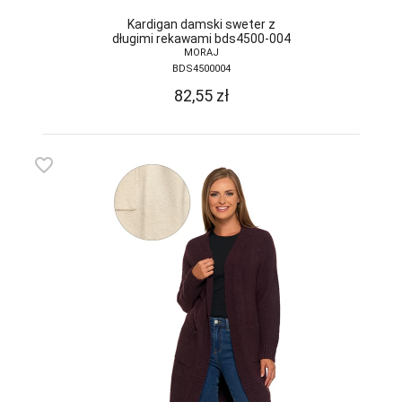
DONNA BC
Kardigan damski sweter z
długimi rekawami bds4500-004
MORAJ
DOROTA
BDS4500004
DUET
82,55
zł
DUETBABY
EGA
favorite_border
ELDAR
EMILI
EWANA
EWLON
FERNAND PERIL
FIORE
FUN-POL