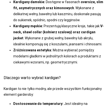
Kardigany damskie:
Dostępne w fasonach
oversize, slim
MARILYN
fit, asymetrycznych oraz kimonowych
. Wykonane z
delikatnej wełny, bawełny lub kaszmiru, doskonale pasują
MARTEL
do sukienek, spódnic, spodni czy legginsów.
MAT
Kardigany męskie:
Prezentują klasyczne kroje, takie jak
V-
neck, shawl collar (kołnierz szalowy) oraz cardigan
MEDIOLANO
jacket
. Wykonane z grubej wełny, bawełny lub akrylu,
MEDIUM
idealnie komponują się z koszulami, jeansami i chinosami.
Zróżnicowana estetyka:
Można wybierać pomiędzy
MEFEMI-
NIPPLEX
modelami gładkimi w jednolitych kolorach a produktami z
ciekawymi wzorami, np. geometrycznymi.
MERRIBEL
MEWA
Dlaczego warto wybrać kardigan?
MILA
Kardigan to nie tylko modny, ale przede wszystkim funkcjonalny
MITEX
element garderoby:
MODO
Dostosowanie do temperatury:
Jest idealny na
MONA