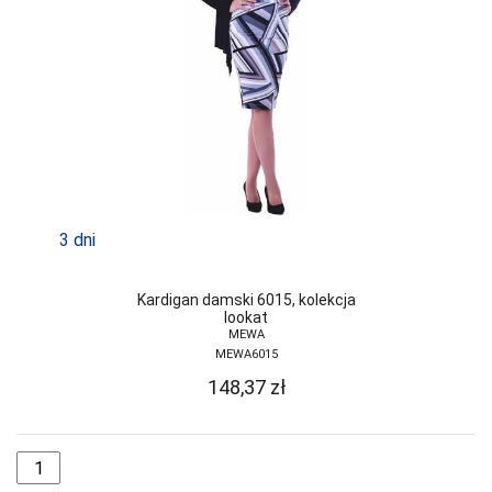
JJW
JULIMEX
KAROLINKA
KEY
KINGA
KNITTEX
3 dni
KONRAD
Kardigan damski 6015, kolekcja
KOSTAR
lookat
MEWA
KUBA
MEWA6015
148,37
zł
L L
LADY TINA
LAMA