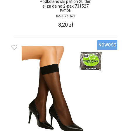
Podkolanówki pation 20 den
eliza daino 2-pak 731527
MONDO-CALZA
PATION
RAJP731527
MORAJ
8,20
zł
NOVIKA
NOVITI
NOWOŚĆ
favorite_border
OBSESSIVE
OMSA
PACIFIC CLUB
PARIPARI
PATION
PER TE
PIERRE CARDIN
PINO VICINO