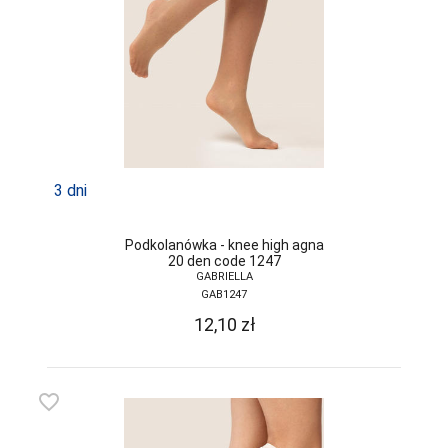
3 dni
Podkolanówka - knee high agna
20 den code 1247
GABRIELLA
GAB1247
12,10
zł
favorite_border