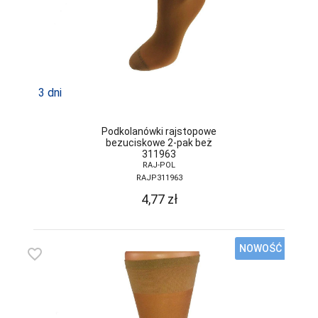
SELF
SENSIS
SESTO-SENSO
3 dni
SLOGGI
SONIA
Podkolanówki rajstopowe
bezuciskowe 2-pak beż
SOTEX
311963
RAJ-POL
SPAIO
RAJP311963
4,77
zł
STEVEN
SZATA
NOWOŚĆ
favorite_border
TAK
TARO
TOPGAL