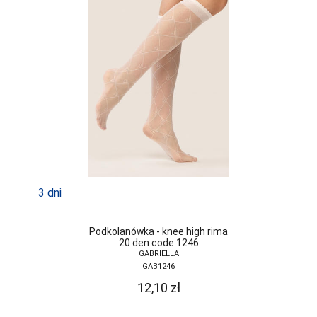
3 dni
Podkolanówka - knee high rima
20 den code 1246
GABRIELLA
GAB1246
12,10
zł