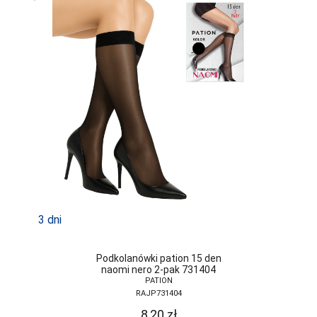
3 dni
Podkolanówki pation 15 den
naomi nero 2-pak 731404
PATION
RAJP731404
8,20
zł