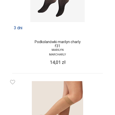
3 dni
Podkolanówki marilyn charly
f31
MARILYN
MARCHARLY
14,01
zł
favorite_border