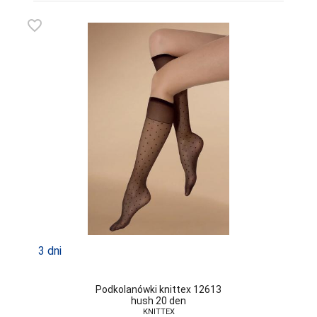
favorite_border
3 dni
Podkolanówki knittex 12613
hush 20 den
KNITTEX