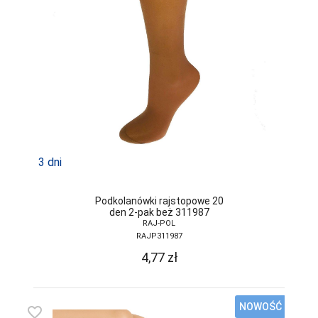
TRE STELLE
UNIKAT
VENA
VENEZIANA
VIKI STYLE
VIOLANA
3 dni
WADIMA
WOLA
Podkolanówki rajstopowe 20
den 2-pak beż 311987
WOLBAR
RAJ-POL
RAJP311987
YO
4,77
zł
ZALEWSKI
ZENIT
NOWOŚĆ
favorite_border