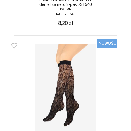
den eliza nero 2-pak 731640
PATION
RAJP731640
8,20
zł
NOWOŚĆ
favorite_border