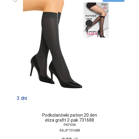
LAPINEE
LAYDI
LEVANTE
LIVCO
CORSETTI
FASHION
LORES
LOTTO
LUNA
LUPOLINE
3 dni
M-MAX
MA-RIA
Podkolanówki pation 20 den
eliza grafit 2-pak 731688
PATION
MAGNETIS
RAJP731688
MARCINKOWSKI