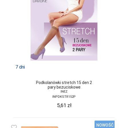
JJW
JULIMEX
KAROLINKA
KEY
KINGA
KNITTEX
7 dni
KONRAD
KOSTAR
Podkolanówki stretch 15 den 2
pary bezuciskowe
KUBA
INEZ
INPDKSTR152P
L L
5,61
zł
LADY TINA
LAMA
NOWOŚĆ
favorite_border