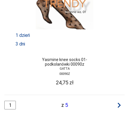
1 dzień
3 dni
Yasmine knee socks 01-
podkolanówki 00090z
GATTA
00090Z
24,75
zł
navigate_next
z
5