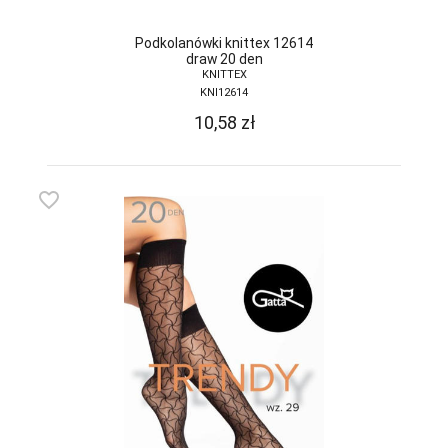
Podkolanówki knittex 12614
draw 20 den
KNITTEX
KNI12614
10,58
zł
favorite_border