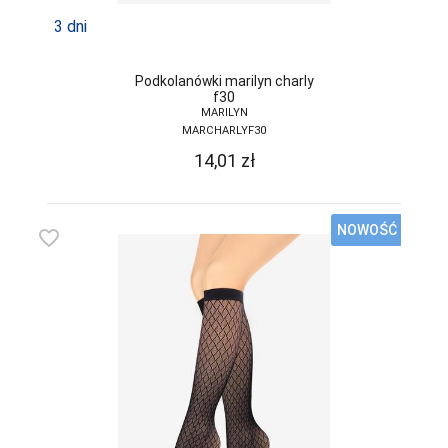
3 dni
Podkolanówki marilyn charly
f30
MARILYN
MARCHARLYF30
14,01
zł
NOWOŚĆ
favorite_border