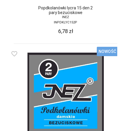
DONNA BC
Popdkolanówki lycra 15 den 2
pary bezuciskowe
INEZ
DOROTA
INPDKLYC152P
DUET
6,78
zł
DUETBABY
EGA
NOWOŚĆ
favorite_border
ELDAR
EMILI
EWANA
EWLON
FERNAND PERIL
FIORE
FUN-POL