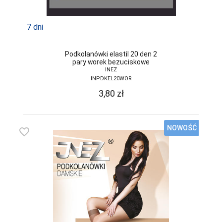
FUNNY-DAY
GABIDAR
7 dni
GABRIELLA
Podkolanówki elastil 20 den 2
GAIA
pary worek bezuciskowe
INEZ
GAJATEX
INPDKEL20WOR
3,80
zł
GATTA
GIERNAT
NOWOŚĆ
favorite_border
GIULIA
GOLDEN LADY
GONA
GORSENIA
GORTEKS
GRACYA