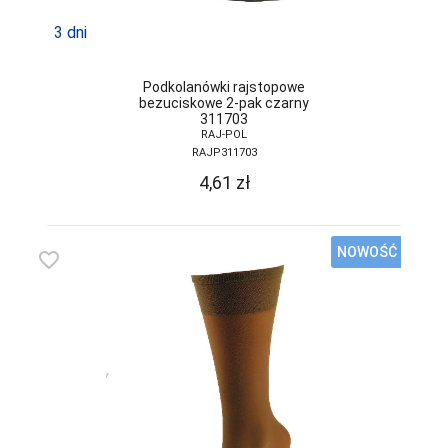
PPHU LUNA
WALDEMAR
3 dni
SURMA
PRIMO
Podkolanówki rajstopowe
bezuciskowe 2-pak czarny
RAJ-POL
311703
RAJ-POL
REBEKA
RAJP311703
4,61
zł
REGINA
REGINA SOCKS
NOWOŚĆ
favorite_border
RENNOX
RISOCKS
ROADSIGN
ROSSLI
ROZA
SELENE