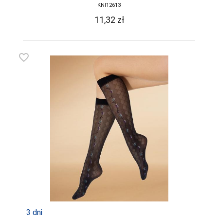
KNI12613
11,32
zł
favorite_border
3 dni