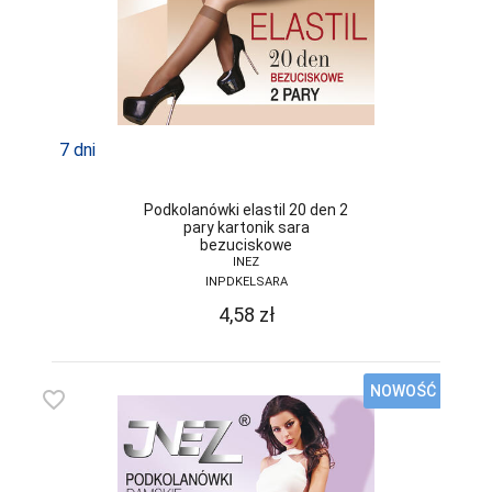
GRAMARK
GRAWEX
GUCIO
7 dni
HAJDAN
HANNA STYLE
Podkolanówki elastil 20 den 2
pary kartonik sara
HENDERSON
bezuciskowe
INEZ
INEZ
INPDKELSARA
INTENSO
4,58
zł
IRALL
ITALIAN
NOWOŚĆ
favorite_border
FASHION
JAGODA
JARPOL