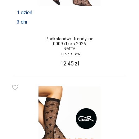
1 dzień
3 dni
Podkolanówki trendyline
00097t s/s 2026
GATTA
00097TSS26
12,45
zł
favorite_border