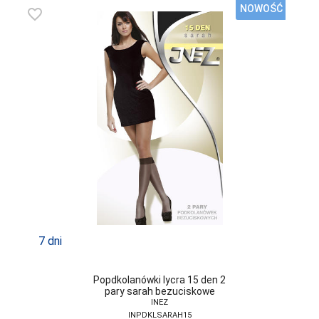
ATLANTIC
NOWOŚĆ
favorite_border
ATTRACTIVE
AURELLIE
AVA
BABELL
BABELLA
BAS BLEU
BE SNAZZY
BELLA SECRET
BOWIX
7 dni
BRUBECK
Popdkolanówki lycra 15 den 2
C3-SABANA
pary sarah bezuciskowe
INEZ
CANA
INPDKLSARAH15