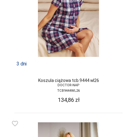
3 dni
Koszula ciążowa tcb.9444 wl26
DOCTOR-NAP
TCB9444WL26
134,86
zł
favorite_border