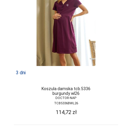
3 dni
Koszula damska tcb.5336
burgundy wl26
DOCTOR-NAP
TCB5336BWL26
114,72
zł