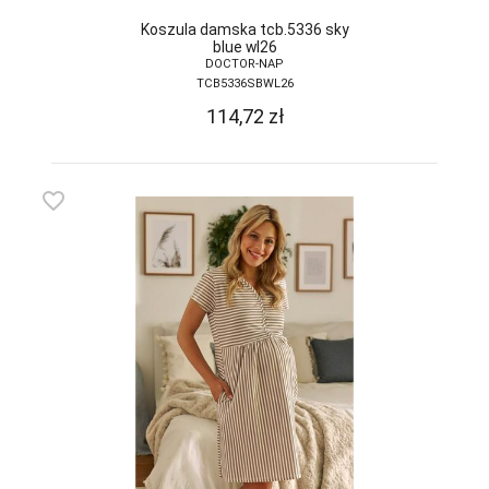
DONNA BC
Koszula damska tcb.5336 sky
blue wl26
DOCTOR-NAP
DOROTA
TCB5336SBWL26
DUET
114,72
zł
DUETBABY
EGA
favorite_border
ELDAR
EMILI
EWANA
EWLON
FERNAND PERIL
FIORE
FUN-POL