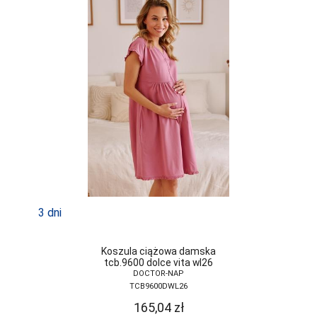
LAPINEE
LAYDI
LEVANTE
LIVCO
CORSETTI
FASHION
LORES
LOTTO
LUNA
LUPOLINE
3 dni
M-MAX
Koszula ciążowa damska
MA-RIA
tcb.9600 dolce vita wl26
DOCTOR-NAP
MAGNETIS
TCB9600DWL26
165,04
zł
MARCINKOWSKI