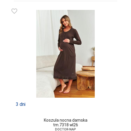
favorite_border
3 dni
Koszula nocna damska
tm.7318 wl26
DOCTOR-NAP