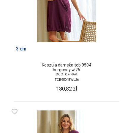
TRE STELLE
UNIKAT
VENA
VENEZIANA
VIKI STYLE
3 dni
VIOLANA
Koszula damska tcb.9504
WADIMA
burgundy wl26
DOCTOR-NAP
WOLA
TCB9504BWL26
130,82
zł
WOLBAR
YO
favorite_border
ZALEWSKI
ZENIT