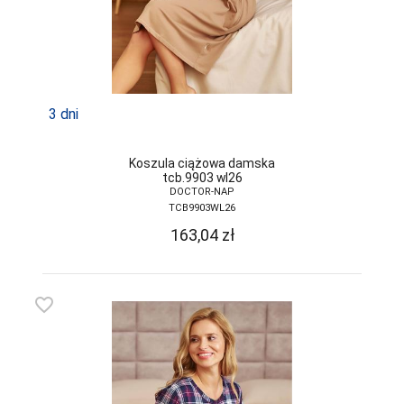
3 dni
Koszula ciążowa damska
tcb.9903 wl26
DOCTOR-NAP
TCB9903WL26
163,04
zł
favorite_border