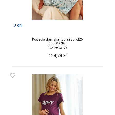
SELF
SENSIS
3 dni
SESTO-SENSO
SLOGGI
Koszula damska tcb.9930 wl26
DOCTOR-NAP
SONIA
TCB9930WL26
SOTEX
124,78
zł
SPAIO
STEVEN
favorite_border
SZATA
TAK
TARO
TOPGAL