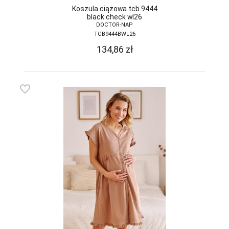
Koszula ciążowa tcb.9444
black check wl26
DOCTOR-NAP
TCB9444BWL26
134,86
zł
favorite_border