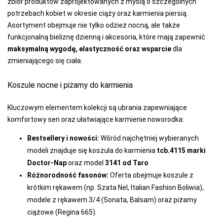
zbiór produktów zaprojektowanych z myślą o szczególnych
potrzebach kobiet w okresie ciąży oraz karmienia piersią.
Asortyment obejmuje nie tylko odzież nocną, ale także
funkcjonalną bieliznę dzienną i akcesoria, które mają zapewnić
maksymalną wygodę, elastyczność oraz wsparcie
dla
zmieniającego się ciała.
Koszule nocne i piżamy do karmienia
Kluczowym elementem kolekcji są ubrania zapewniające
komfortowy sen oraz ułatwiające karmienie noworodka:
Bestsellery i nowości:
Wśród najchętniej wybieranych
modeli znajduje się koszula do karmienia
tcb.4115 marki
Doctor-Nap
oraz model
3141 od Taro
.
Różnorodność fasonów:
Oferta obejmuje koszule z
krótkim rękawem (np. Szata Nel, Italian Fashion Boliwia),
modele z rękawem 3/4 (Sonata, Balsam) oraz piżamy
ciążowe (Regina 665).