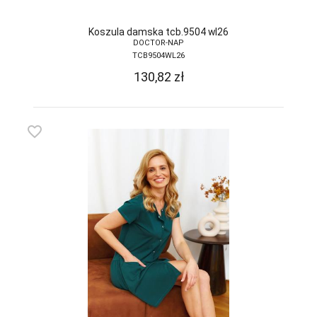
Koszula damska tcb.9504 wl26
DOCTOR-NAP
TCB9504WL26
130,82
zł
favorite_border