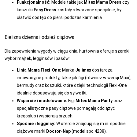
Funkcjonalność:
Modele takie jak
Mitex Mama Dress
czy
koszulki
Easy Dress
zostały stworzone specjalnie, by
ułatwić dostęp do piersi podczas karmienia.
Bielizna dzienna i odzież ciążowa
Dla zapewnienia wygody w ciągu dnia, hurtownia oferuje szeroki
wybór majtek, legginsów i pasów:
Linia Mama Flexi-One:
Marka
Julimex
dostarcza
innowacyjne produkty, takie jak figi (również w wersji Maxi),
bermudy oraz koszulki, które dzięki technologii Flexi-One
idealnie dopasowują się do sylwetki.
Wsparcie i modelowanie:
Figi
Mitex Mama Panty
oraz
specjalistyczne pasy ciążowe pomagają odciążyć
kręgosłup i wspierają brzuch.
Spodnie i legginsy:
W ofercie znajdują się m.in. spodnie
ciążowe marki
Doctor-Nap
(model spo.4238).