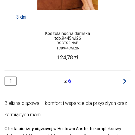
3 dni
Koszula nocna damska
tcb.9445 wl26
DOCTOR-NAP
TCB9445WL26
124,78
zł
navigate_next
z
6
Bielizna ciążowa – komfort i wsparcie dla przyszłych oraz
karmiących mam
Oferta
bielizny ciążowej
w Hurtowni Anstel to kompleksowy