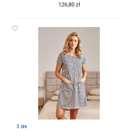
126,80
zł
favorite_border
3 dni