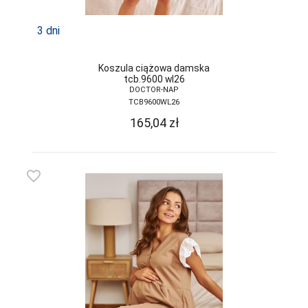
3 dni
Koszula ciążowa damska
tcb.9600 wl26
DOCTOR-NAP
TCB9600WL26
165,04
zł
favorite_border