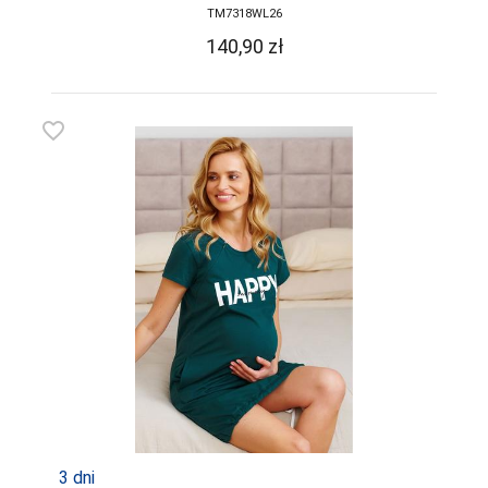
TM7318WL26
140,90
zł
favorite_border
3 dni