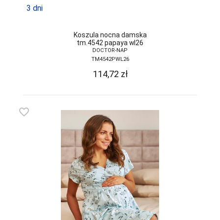
PPHU LUNA
3 dni
WALDEMAR
SURMA
Koszula nocna damska
PRIMO
tm.4542 papaya wl26
DOCTOR-NAP
RAJ-POL
TM4542PWL26
114,72
zł
REBEKA
REGINA
favorite_border
REGINA SOCKS
RENNOX
RISOCKS
ROADSIGN
ROSSLI
ROZA
SELENE