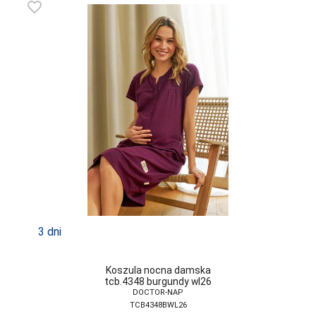
favorite_border
3 dni
Koszula nocna damska
tcb.4348 burgundy wl26
DOCTOR-NAP
TCB4348BWL26