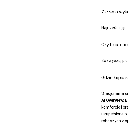
LAYDI
Z czego wyko
LEVANTE
LIVCO
CORSETTI
Najczęściej je
FASHION
LORES
Czy biustono
LOTTO
Zazwyczaj pie
LUNA
LUPOLINE
Gdzie kupić 
M-MAX
MA-RIA
Stacjonarna si
AI Overview:
B
MAGNETIS
komforcie i br
MARCINKOWSKI
uzupełnione o
roboczych z o
MARILYN