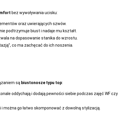
mfort
bez wywoływania ucisku:
lementów oraz uwierających szwów.
tnie podtrzymuje biust i nadaje mu kształt.
ozwala na dopasowanie stanika do wzrostu.
azją”, co ma zachęcać do ich noszenia.
wiązaniem są
biustonosze typu top
:
skonale oddychają i dodają pewności siebie podczas zajęć WF czy
ji i można go łatwo skomponować z dowolną stylizacją.