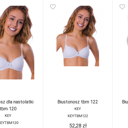
favorite_border
favorite_border
sz dla nastolatki
Biustonosz tbm 122
Bi
tbm 120
KEY
KEY
KEYTBM122
KEYTBM120
52,28
zł