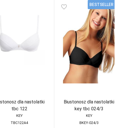
BESTSELLER
favorite_border
ustonosz dla nastolatki
Biustonosz dla nastolatki
tbc 122
key tbc 024/3
KEY
KEY
TBC122A4
BKEY-024/3