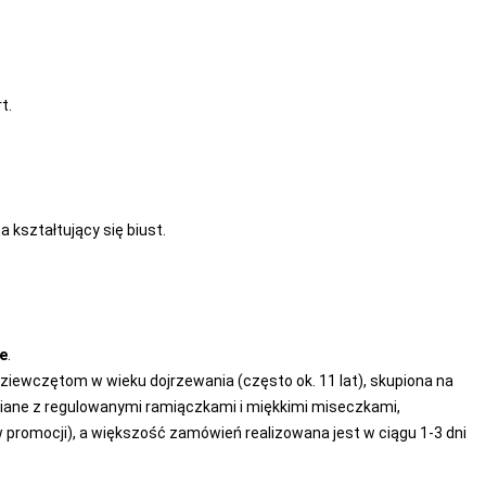
t.
a kształtujący się biust.
ie
.
iewczętom w wieku dojrzewania (często ok. 11 lat), skupiona na
niane z regulowanymi ramiączkami i miękkimi miseczkami,
(w promocji), a większość zamówień realizowana jest w ciągu 1-3 dni