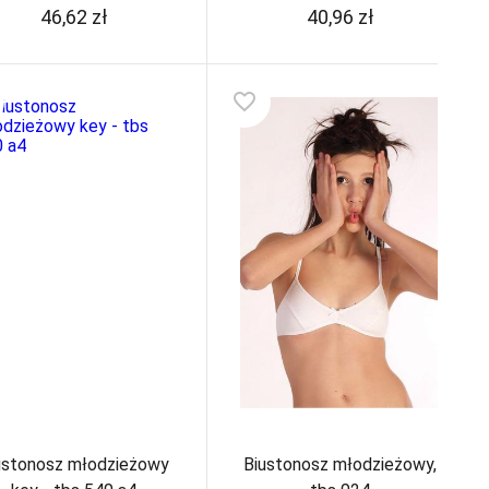
46,62
zł
40,96
zł
favorite_border
ustonosz młodzieżowy
Biustonosz młodzieżowy,