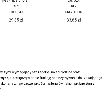
key - tbs 540 a4
tbs 024
KEY
KEY
BKEY-540
BKEY-TBS02
29,35
zł
33,85
zł
wczyny, wymagający szczególnej uwagi rodzica oraz
owych
, które łączą w sobie funkcję podtrzymywania dojrzewającego
 wykonana z najwyższej jakości materiałów, takich jak
bawełna z
ć.