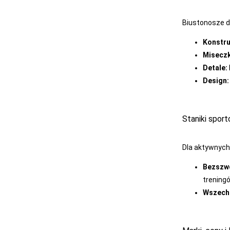
GRAWEX
Biustonosze 
GUCIO
Konstru
HAJDAN
Miseczk
HANNA STYLE
Detale:
Design:
HENDERSON
INEZ
Staniki spor
INTENSO
IRALL
Dla aktywnych 
ITALIAN
Bezszw
FASHION
trening
JAGODA
Wszech
JARPOL
JJW