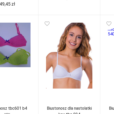
49,45
zł
favorite_border
favorite_border
nosz tbc601 b4
Biustonosz dla nastolatki
Bi