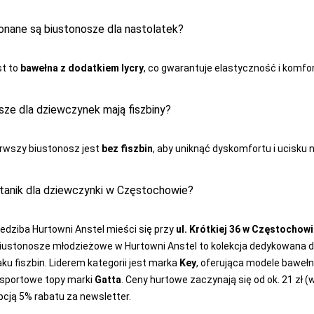
nane są biustonosze dla nastolatek?
st to
bawełna z dodatkiem lycry
, co gwarantuje elastyczność i komfor
sze dla dziewczynek mają fiszbiny?
rwszy biustonosz jest
bez fiszbin
, aby uniknąć dyskomfortu i ucisku n
stanik dla dziewczynki w Częstochowie?
edziba Hurtowni Anstel mieści się przy
ul. Krótkiej 36 w Częstochow
iustonosze młodzieżowe w Hurtowni Anstel to kolekcja dedykowana dz
aku fiszbin. Liderem kategorii jest marka
Key
, oferująca modele baweł
 sportowe topy marki
Gatta
. Ceny hurtowe zaczynają się od ok. 21 zł 
pcją 5% rabatu za newsletter.