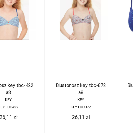
Ra
Wzorzyste
Figi wysokie
ty
Samonośne
re
Gorsety
kabaretka
Halki
Samonośne
wzorzyste
Koszulki
Pasy
korygujące
Półhalki
Stringi
Szorty
Szorty pod
biust
osz key tbc-422
Biustonosz key tbc-872
Bi
a8
a8
KEY
KEY
KEYTBC422
KEYTBC872
26,11
zł
26,11
zł