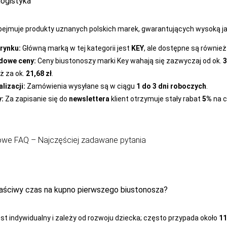
 logistyka
ejmuje produkty uznanych polskich marek, gwarantujących wysoką j
 rynku:
Główną marką w tej kategorii jest
KEY
, ale dostępne są również
dowe ceny:
Ceny biustonoszy marki Key wahają się zazwyczaj od ok.
3
ż za ok.
21,68 zł
.
lizacji:
Zamówienia wysyłane są w ciągu
1 do 3 dni roboczych
.
y:
Za zapisanie się do
newslettera
klient otrzymuje stały rabat
5%
na c
owe FAQ – Najczęściej zadawane pytania
łaściwy czas na kupno pierwszego biustonosza?
st indywidualny i zależy od rozwoju dziecka; często przypada około
11