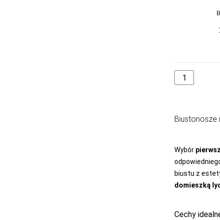
GABIDAR
GABRIELLA
GAIA
GAJATEX
GATTA
GIERNAT
GIULIA
Biustonosze 
GOLDEN LADY
GONA
Wybór
pierws
GORSENIA
odpowiedniego
biustu z estet
GORTEKS
domieszką ly
GRACYA
GRAMARK
Cechy idealn