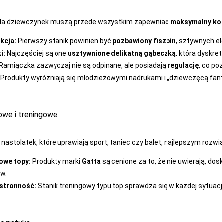
dla dziewczynek muszą przede wszystkim zapewniać
maksymalny ko
kcja:
Pierwszy stanik powinien być
pozbawiony fiszbin
, sztywnych e
i:
Najczęściej są one
usztywnione delikatną gąbeczką
, która dyskre
Ramiączka zazwyczaj nie są odpinane, ale posiadają
regulację
, co p
Produkty wyróżniają się młodzieżowymi nadrukami i „dziewczęcą fant
towe i treningowe
nastolatek, które uprawiają sport, taniec czy balet, najlepszym roz
owe topy:
Produkty marki
Gatta
są cenione za to, że nie uwierają, do
ów.
stronność:
Stanik treningowy typu top sprawdza się w każdej sytuac