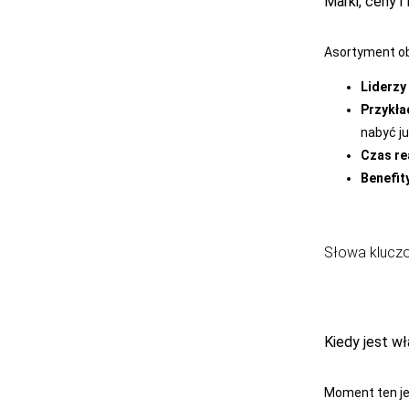
Marki, ceny i
JULIMEX
Asortyment ob
KAROLINKA
KEY
Liderzy
Przykła
KINGA
nabyć ju
KNITTEX
Czas rea
Benefit
KONRAD
KOSTAR
KUBA
Słowa klucz
L L
LADY TINA
Kiedy jest w
LAMA
LAPINEE
Moment ten je