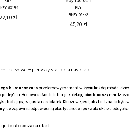
key tbc 024
KEY
KEY
BKEY-601B4
BKEY-024/2
27,10
zł
45,20
zł
młodzieżowe – pierwszy stanik dla nastolatki
zego biustonosza
to przełomowy moment w życiu każdej młodej dzie
 podejścia. Hurtownia Anstel oferuje kolekcję
biustonoszy młodzież
yką trafiającą w gusta nastolatek. Kluczowe jest, aby bielizna ta była
cry
, co zapewnia odpowiednią elastyczność i pozwala skórze oddycha
ego biustonosza na start