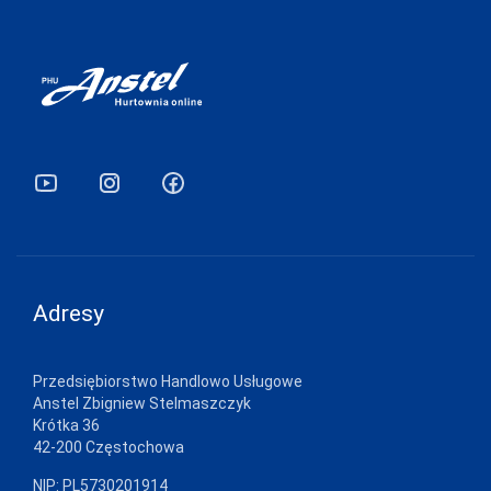
ATLANTIC
ATTRACTIVE
AURELLIE
AVA
BABELL
BABELLA
BAS BLEU
BE SNAZZY
Adresy
BELLA SECRET
BOWIX
Przedsiębiorstwo Handlowo Usługowe
BRUBECK
Anstel Zbigniew Stelmaszczyk
Krótka 36
C3-SABANA
42-200 Częstochowa
CANA
NIP: PL5730201914