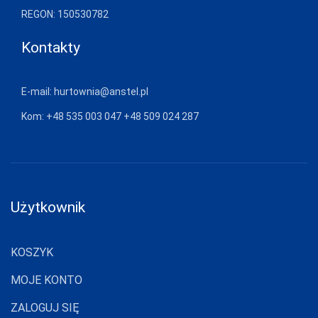
REGON: 150530782
CERBER
Kontakty
COFASHION
CONTE
E-mail:
hurtownia@anstel.pl
CORNETTE
Kom:
+48 535 003 047
+48 509 024 287
COTONELLA
COTTON
WORLD
DAREX
Użytkownik
DE LAFENSE
DEPOL
KOSZYK
DKAREN
MOJE KONTO
DOCTOR-NAP
ZALOGUJ SIĘ
DONNA