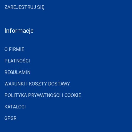
ZAREJESTRUJ SIĘ
DONNA BC
DOROTA
DUET
Informacje
DUETBABY
O FIRMIE
EGA
PŁATNOŚCI
ELDAR
EMILI
REGULAMIN
EWANA
WARUNKI I KOSZTY DOSTAWY
EWLON
POLITYKA PRYWATNOŚCI I COOKIE
FERNAND PERIL
KATALOGI
FIORE
GPSR
FUN-POL