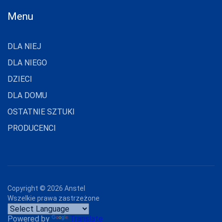
FUNNY-DAY
Menu
GABIDAR
GABRIELLA
DLA NIEJ
GAIA
DLA NIEGO
GAJATEX
DZIECI
GATTA
DLA DOMU
OSTATNIE SZTUKI
GIERNAT
PRODUCENCI
GIULIA
GOLDEN LADY
GONA
GORSENIA
Copyright ©
2026
Anstel
Wszelkie prawa zastrzeżone
GORTEKS
Powered by
Translate
GRACYA