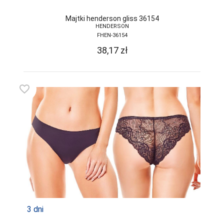
Majtki henderson gliss 36154
HENDERSON
FHEN-36154
38,17
zł
favorite_border
3 dni