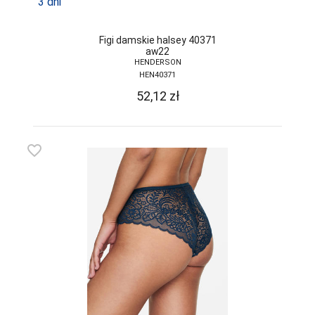
3 dni
SELF
Figi damskie halsey 40371
SENSIS
aw22
HENDERSON
SESTO-SENSO
HEN40371
52,12
zł
SLOGGI
SONIA
favorite_border
SOTEX
SPAIO
STEVEN
SZATA
TAK
TARO
TOPGAL