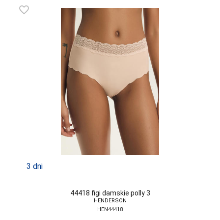
ATLANTIC
favorite_border
ATTRACTIVE
AURELLIE
AVA
BABELL
BABELLA
BAS BLEU
BE SNAZZY
BELLA SECRET
BOWIX
3 dni
BRUBECK
44418 figi damskie polly 3
C3-SABANA
HENDERSON
HEN44418
CANA