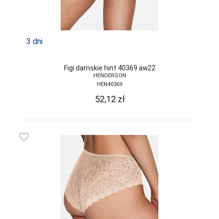
TRE STELLE
UNIKAT
3 dni
VENA
VENEZIANA
Figi damskie hint 40369 aw22
HENDERSON
VIKI STYLE
HEN40369
VIOLANA
52,12
zł
WADIMA
WOLA
favorite_border
WOLBAR
YO
ZALEWSKI
ZENIT