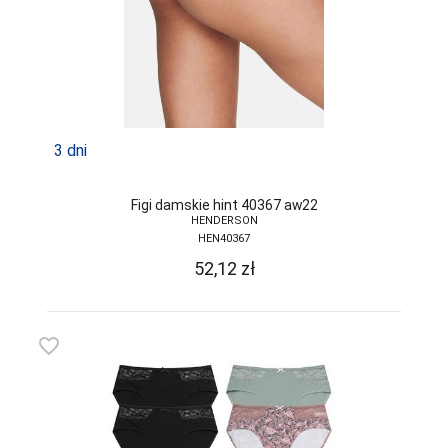
3 dni
Figi damskie hint 40367 aw22
HENDERSON
HEN40367
52,12
zł
favorite_border