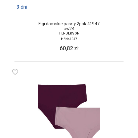
FUNNY-DAY
3 dni
GABIDAR
Figi damskie passy 2pak 41947
GABRIELLA
aw24
HENDERSON
GAIA
HEN41947
GAJATEX
60,82
zł
GATTA
GIERNAT
favorite_border
GIULIA
GOLDEN LADY
GONA
GORSENIA
GORTEKS
GRACYA