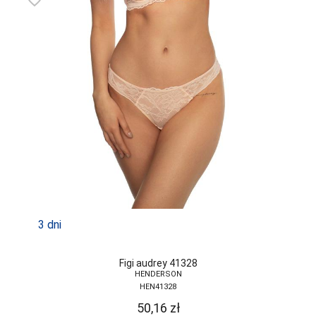
favorite_border
MARILYN
MARTEL
MAT
MEDIOLANO
MEDIUM
MEFEMI-
NIPPLEX
MERRIBEL
MEWA
3 dni
MILA
MITEX
Figi audrey 41328
HENDERSON
MODO
HEN41328
50,16
zł
MONA