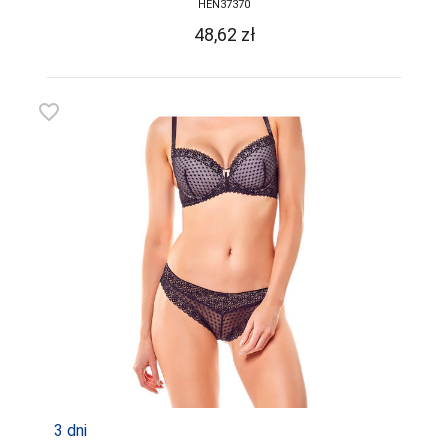
HEN37370
48,62
zł
favorite_border
3 dni