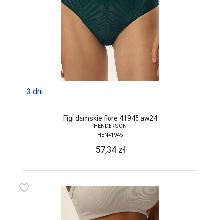
JJW
JULIMEX
KAROLINKA
KEY
KINGA
3 dni
KNITTEX
Figi damskie flore 41945 aw24
KONRAD
HENDERSON
HEN41945
KOSTAR
57,34
zł
KUBA
L L
favorite_border
LADY TINA
LAMA