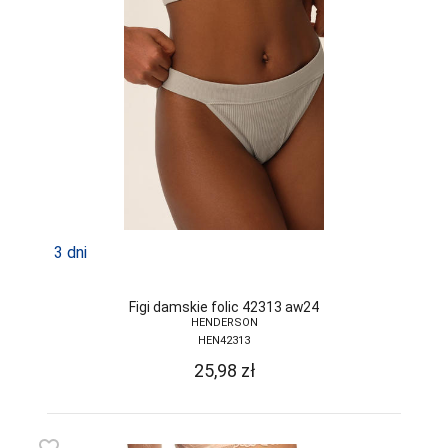
LAPINEE
LAYDI
LEVANTE
LIVCO
CORSETTI
FASHION
LORES
LOTTO
3 dni
LUNA
LUPOLINE
Figi damskie folic 42313 aw24
HENDERSON
M-MAX
HEN42313
25,98
zł
MA-RIA
MAGNETIS
MARCINKOWSKI