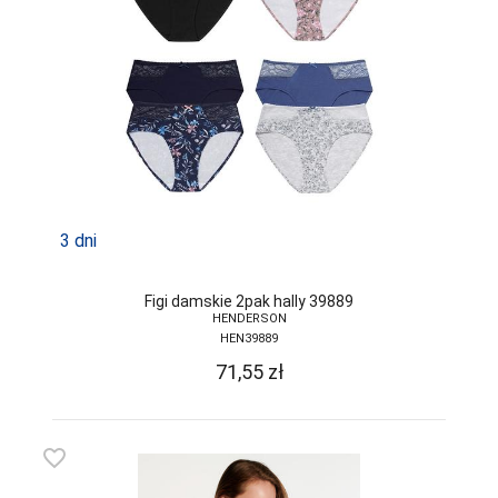
3 dni
Figi damskie 2pak hally 39889
HENDERSON
HEN39889
71,55
zł
favorite_border