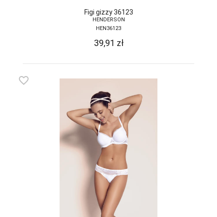
Figi gizzy 36123
HENDERSON
HEN36123
39,91
zł
favorite_border