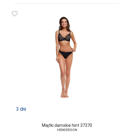
favorite_border
3 dni
Majtki damskie hint 37370
HENDERSON