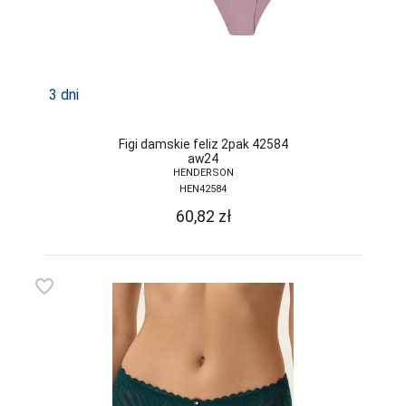
GRAMARK
GRAWEX
GUCIO
3 dni
HAJDAN
Figi damskie feliz 2pak 42584
HANNA STYLE
aw24
HENDERSON
HENDERSON
HEN42584
60,82
zł
INEZ
INTENSO
favorite_border
IRALL
ITALIAN
FASHION
JAGODA
JARPOL