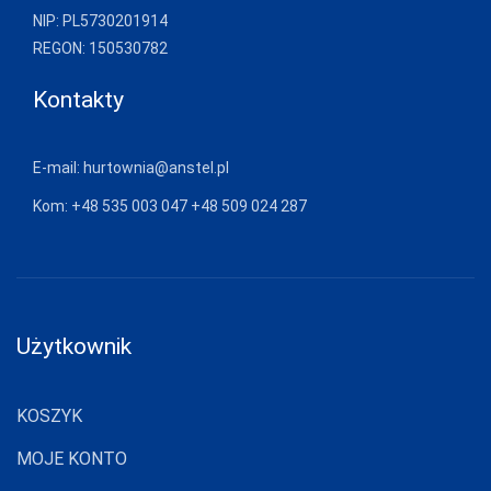
NIP: PL5730201914
CERBER
REGON: 150530782
COFASHION
Kontakty
CONTE
CORNETTE
E-mail:
hurtownia@anstel.pl
COTONELLA
Kom:
+48 535 003 047
+48 509 024 287
COTTON
WORLD
DAREX
DE LAFENSE
Użytkownik
DEPOL
DKAREN
KOSZYK
DOCTOR-NAP
MOJE KONTO
DONNA