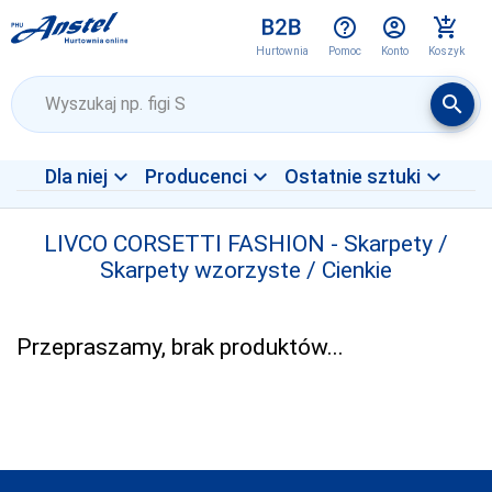
help_outline
account_circle
add_shopping_cart
Pomoc
Konto
Koszyk
Hurtownia
Wyszukaj
search
expand_more
expand_more
expand_more
Dla niej
Producenci
Ostatnie sztuki
Dla niej
Dla niej
4F
LIVCO CORSETTI FASHION - Skarpety /
Dla niego
Dla niego
ADRIAN
Skarpety wzorzyste / Cienkie
Dzieci
Dzieci
AGBO
Dla domu
Dla domu
ALEKSANDRA
Przepraszamy, brak produktów...
ALLES
ANNES
ARGES