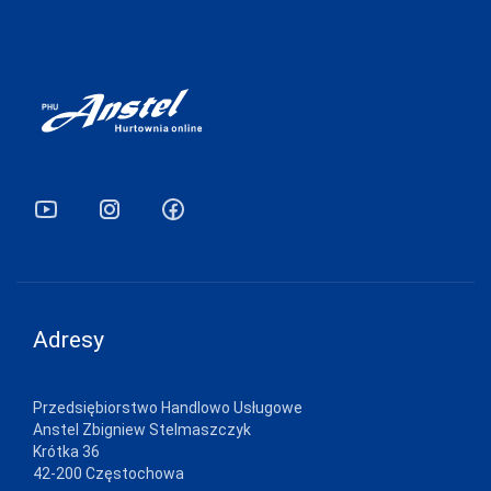
ATLANTIC
ATTRACTIVE
AURELLIE
AVA
BABELL
BABELLA
BAS BLEU
BE SNAZZY
BELLA SECRET
Adresy
BOWIX
BRUBECK
Przedsiębiorstwo Handlowo Usługowe
Anstel Zbigniew Stelmaszczyk
C3-SABANA
Krótka 36
42-200 Częstochowa
CANA