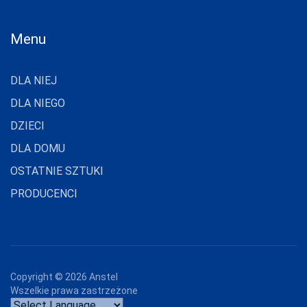
FUNNY-DAY
GABIDAR
Menu
GABRIELLA
DLA NIEJ
GAIA
DLA NIEGO
GAJATEX
DZIECI
GATTA
DLA DOMU
GIERNAT
OSTATNIE SZTUKI
GIULIA
PRODUCENCI
GOLDEN LADY
GONA
GORSENIA
Copyright ©
2026
Anstel
GORTEKS
Wszelkie prawa zastrzeżone
GRACYA