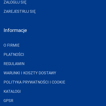
ZALOGUJ SIĘ
DONNA BC
ZAREJESTRUJ SIĘ
DOROTA
DUET
Informacje
DUETBABY
EGA
O FIRMIE
ELDAR
PŁATNOŚCI
EMILI
REGULAMIN
EWANA
WARUNKI I KOSZTY DOSTAWY
EWLON
POLITYKA PRYWATNOŚCI I COOKIE
FERNAND PERIL
KATALOGI
FIORE
FUN-POL
GPSR