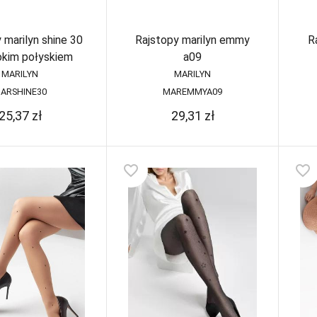
 marilyn shine 30
Rajstopy marilyn emmy
R
okim połyskiem
a09
MARILYN
MARILYN
ARSHINE30
MAREMMYA09
25,37
zł
29,31
zł
favorite_border
favorite_border