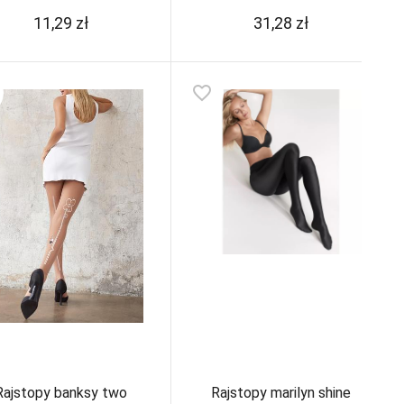
11,29
zł
31,28
zł
favorite_border
Rajstopy banksy two
Rajstopy marilyn shine