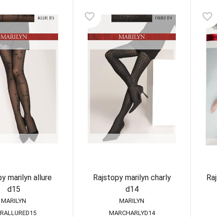
favorite_border
favorite_border
y marilyn allure
Rajstopy marilyn charly
Raj
d15
d14
MARILYN
MARILYN
RALLURED15
MARCHARLYD14