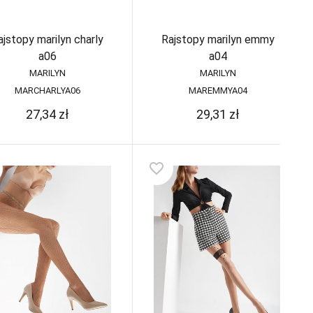
ajstopy marilyn charly
Rajstopy marilyn emmy
a06
a04
MARILYN
MARILYN
MARCHARLYA06
MAREMMYA04
27,34
zł
29,31
zł
favorite_border