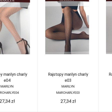
Ra
Wzorzyste
Figi wysokie
ty
Samonośne
re
Gorsety
kabaretka
Halki
Samonośne
wzorzyste
Koszulki
Pasy
korygujące
Półhalki
Stringi
Szorty
Szorty pod
biust
y marilyn charly
Rajstopy marilyn charly
R
e04
e03
MARILYN
MARILYN
RCHARLYE04
MARCHARLYE03
27,34
zł
27,34
zł