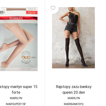
favorite_border
stopy marilyn super 15
Rajstopy zazu banksy
forte
queen 20 den
MARILYN
MARILYN
MARSUPER15F
MARBANKSYQ