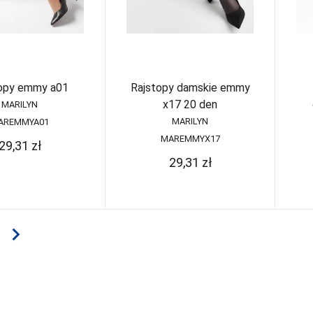
opy emmy a01
Rajstopy damskie emmy
x17 20 den
MARILYN
MARILYN
AREMMYA01
MAREMMYX17
29,31
zł
29,31
zł
navigate_next