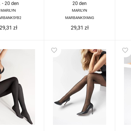
 - 20 den
20 den
MARILYN
MARILYN
ARBANKSYB2
MARBANKSYANG
29,31
zł
29,31
zł
favorite_border
favorite_border