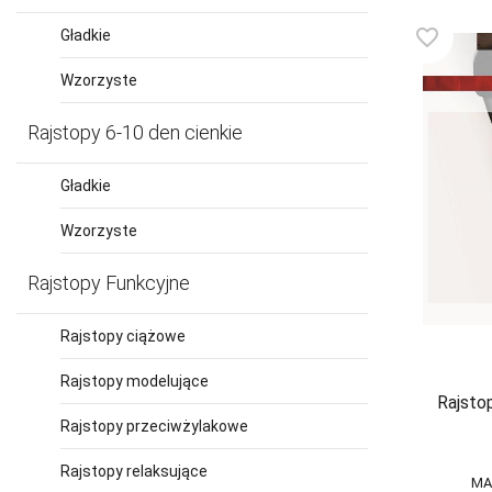
Harness
COFASHION
favorite_border
Gładkie
CONTE
Wzorzyste
CORNETTE
Rajstopy 6-10 den cienkie
COTONELLA
COTTON
Gładkie
WORLD
Wzorzyste
DAREX
DE LAFENSE
Rajstopy Funkcyjne
DEPOL
Rajstopy ciążowe
DKAREN
Rajstopy modelujące
DOCTOR-NAP
Rajstop
Rajstopy przeciwżylakowe
DONNA
Rajstopy relaksujące
DONNA BC
MA