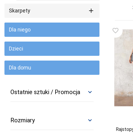
DOROTA
Skarpety
DUET
DUETBABY
Dla niego
favorite_border
EGA
Dzieci
ELDAR
EMILI
Dla domu
EWANA
EWLON
Ostatnie sztuki / Promocja
FERNAND PERIL
expand_more
FIORE
Ostatnie sztuki
FUN-POL
Promocja
Rozmiary
expand_more
FUNNY-DAY
Rajstop