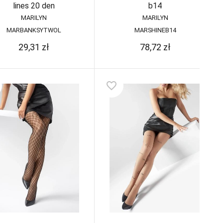
lines 20 den
b14
MARILYN
MARILYN
MARBANKSYTWOL
MARSHINEB14
29,31
zł
78,72
zł
favorite_border