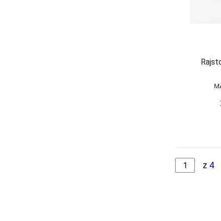
CASTORO
JULIMEX
CZARNY
KAROLINKA
DAINO
KEY
Rajst
DAINO/BLACK
KINGA
DARK BLUE
KNITTEX
M
KONRAD
DUSTY CORAL
KOSTAR
ECRI
KUBA
FUMO
L L
GLACE
z
4
LADY TINA
GRANAT
LAMA
GREY
LAPINEE