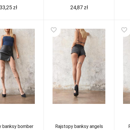
33,25
zł
24,87
zł
favorite_border
favorite_border
y banksy bomber
Rajstopy banksy angels