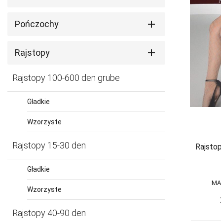
ATTRACTIVE
Podwiązki
Majtki, szor
Szlafroki
Półhalki
AURELLIE
Maski
Pończochy
Na szyję
AVA
Nasutniki
Rajstopy
BABELL
Ozdoby do
włosów
BABELLA
Rajstopy 100-600 den grube
Packi
BAS BLEU
Pasy do
Gładkie
pończoch
BE SNAZZY
Podwiązki
Wzorzyste
BELLA SECRET
Pończochy
Rajstopy
BOWIX
Rajstopy 15-30 den
Rajstop
Rękawiczki,
BRUBECK
bransolety
Gładkie
Spódniczki
C3-SABANA
MA
Sukienki
Wzorzyste
CANA
Szlafroki
Rajstopy 40-90 den
CERBER
Uprząż,