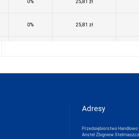
0%
25,81
zł
0%
25,81
zł
0%
25,81
zł
0%
30,81
zł
0%
30,81
zł
Adresy
Przedsiębiorstwo Handlowo
Anstel Zbigniew Stelmaszc