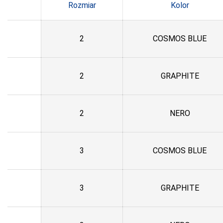
Harness
Rozmiar
Kolor
COFASHION
CONTE
2
COSMOS BLUE
CORNETTE
COTONELLA
2
GRAPHITE
COTTON
WORLD
DAREX
2
NERO
DE LAFENSE
DEPOL
3
COSMOS BLUE
DKAREN
DOCTOR-NAP
3
GRAPHITE
DONNA
DONNA BC