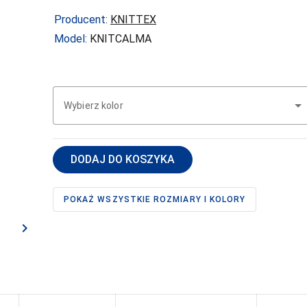
Ra
Wzorzyste
Figi wysokie
ty
Samonośne
re
Producent:
KNITTEX
Gorsety
kabaretka
Model:
KNITCALMA
Halki
Samonośne
wzorzyste
Koszulki
Pasy
korygujące
Wybierz kolor
Półhalki
Stringi
Szorty
DODAJ DO KOSZYKA
Szorty pod
biust
POKAŻ WSZYSTKIE ROZMIARY I KOLORY
navigate_next