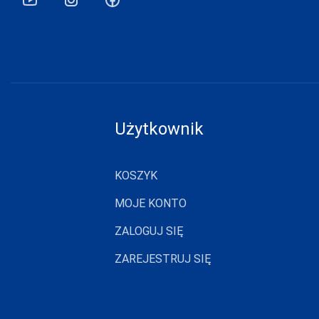
GABIDAR
GABRIELLA
GAIA
GAJATEX
GATTA
Użytkownik
GIERNAT
GIULIA
KOSZYK
GOLDEN LADY
MOJE KONTO
GONA
ZALOGUJ SIĘ
GORSENIA
GORTEKS
ZAREJESTRUJ SIĘ
GRACYA
GRAMARK