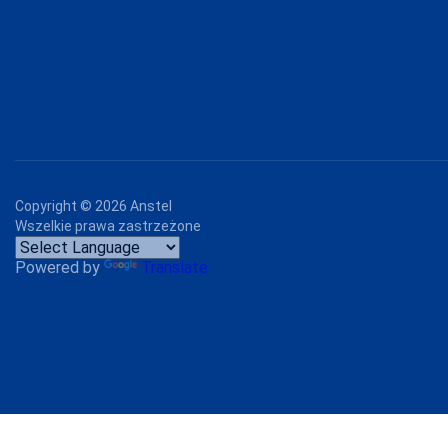
GRAWEX
GUCIO
HAJDAN
HANNA STYLE
HENDERSON
INEZ
Copyright ©
2026
Anstel
Wszelkie prawa zastrzeżone
INTENSO
Powered by
Translate
IRALL
ITALIAN
FASHION
JAGODA
JARPOL
JJW