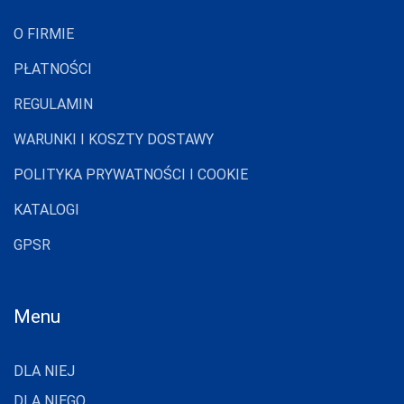
LAPINEE
O FIRMIE
LAYDI
PŁATNOŚCI
LEVANTE
REGULAMIN
LIVCO
CORSETTI
WARUNKI I KOSZTY DOSTAWY
FASHION
LORES
POLITYKA PRYWATNOŚCI I COOKIE
LOTTO
KATALOGI
LUNA
GPSR
LUPOLINE
M-MAX
Menu
MA-RIA
MAGNETIS
DLA NIEJ
MARCINKOWSKI
DLA NIEGO