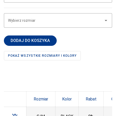
DONNA BC
DOROTA
Wybierz rozmiar
DUET
DUETBABY
DODAJ DO KOSZYKA
EGA
ELDAR
POKAŻ WSZYSTKIE ROZMIARY I KOLORY
EMILI
EWANA
EWLON
FERNAND PERIL
Rozmiar
Kolor
Rabat
Ce
FIORE
FUN-POL