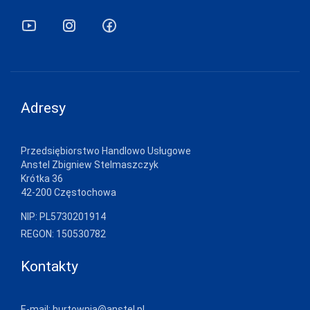
GRAMARK
GRAWEX
GUCIO
HAJDAN
Adresy
HANNA STYLE
HENDERSON
Przedsiębiorstwo Handlowo Usługowe
Anstel Zbigniew Stelmaszczyk
INEZ
Krótka 36
42-200 Częstochowa
INTENSO
NIP: PL5730201914
IRALL
REGON: 150530782
ITALIAN
FASHION
Kontakty
JAGODA
JARPOL
E-mail:
hurtownia@anstel.pl