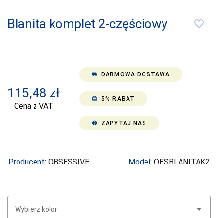
CERBER
Blanita komplet 2-częściowy
favorite_border
COFASHION
CONTE
CORNETTE
DARMOWA DOSTAWA
local_shipping
COTONELLA
115,48
zł
5% RABAT
card_giftcard
COTTON
Cena z VAT
WORLD
ZAPYTAJ NAS
help
DAREX
DE LAFENSE
DEPOL
Producent:
OBSESSIVE
Model:
OBSBLANITAK2
DKAREN
DOCTOR-NAP
Wybierz kolor
DONNA