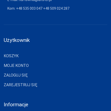
JJW
Kom:
+48 535 003 047
+48 509 024 287
JULIMEX
KAROLINKA
KEY
Użytkownik
KINGA
KNITTEX
KOSZYK
KONRAD
MOJE KONTO
KOSTAR
ZALOGUJ SIĘ
KUBA
ZAREJESTRUJ SIĘ
L L
LADY TINA
Informacje
LAMA