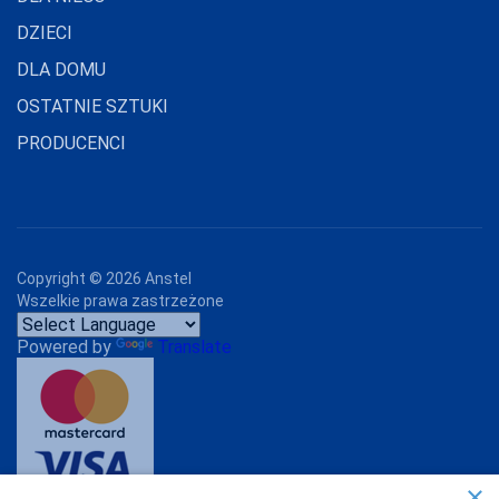
DZIECI
MARILYN
DLA DOMU
MARTEL
OSTATNIE SZTUKI
MAT
PRODUCENCI
MEDIOLANO
MEDIUM
MEFEMI-
NIPPLEX
Copyright ©
2026
Anstel
MERRIBEL
Wszelkie prawa zastrzeżone
MEWA
Powered by
Translate
MILA
MITEX
MODO
×
MONA