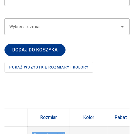
DONNA BC
DOROTA
Wybierz rozmiar
DUET
DUETBABY
DODAJ DO KOSZYKA
EGA
ELDAR
POKAŻ WSZYSTKIE ROZMIARY I KOLORY
EMILI
EWANA
EWLON
FERNAND PERIL
FIORE
Rozmiar
Kolor
Rabat
FUN-POL