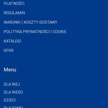
PŁATNOŚCI
LAPINEE
LAYDI
REGULAMIN
LEVANTE
WARUNKI I KOSZTY DOSTAWY
LIVCO
POLITYKA PRYWATNOŚCI I COOKIE
CORSETTI
FASHION
KATALOGI
LORES
GPSR
LOTTO
LUNA
Menu
LUPOLINE
M-MAX
DLA NIEJ
MA-RIA
DLA NIEGO
MAGNETIS
DZIECI
MARCINKOWSKI