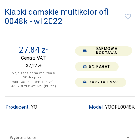
CERBER
Klapki damskie multikolor ofl-
favorite_border
0048k - wl 2022
COFASHION
CONTE
CORNETTE
27,84
zł
DARMOWA
local_shipping
COTONELLA
DOSTAWA
Cena z VAT
COTTON
37,12
zł
5% RABAT
card_giftcard
WORLD
Najniższa cena w okresie
30 dni przed
DAREX
wprowadzeniem obniżki:
ZAPYTAJ NAS
help
37,12
zł
zł z vat 23% (brutto)
DE LAFENSE
DEPOL
Producent:
YO
Model:
YOOFL0048K
DKAREN
DOCTOR-NAP
DONNA
Wybierz kolor