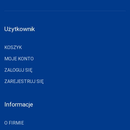
JJW
JULIMEX
Użytkownik
KAROLINKA
KEY
KOSZYK
KINGA
MOJE KONTO
KNITTEX
ZALOGUJ SIĘ
KONRAD
ZAREJESTRUJ SIĘ
KOSTAR
KUBA
L L
Informacje
LADY TINA
O FIRMIE
LAMA