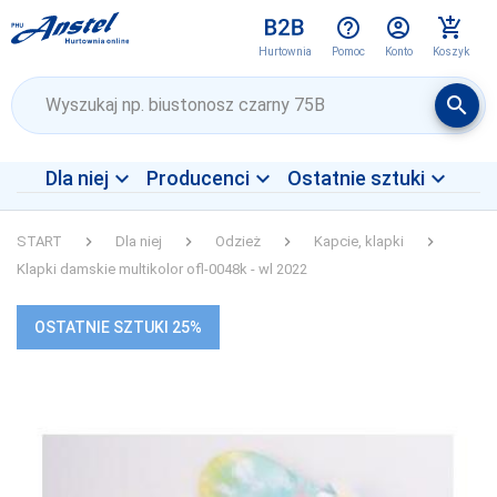
help_outline
account_circle
add_shopping_cart
Pomoc
Konto
Koszyk
Hurtownia
Wyszukaj
search
expand_more
expand_more
expand_more
Dla niej
Producenci
Ostatnie sztuki
Dla niej
Dla niej
4F
START
keyboard_arrow_right
Dla niej
keyboard_arrow_right
Odzież
keyboard_arrow_right
Kapcie, klapki
keyboard_arrow_right
Dla niego
Dla niego
ADRIAN
Klapki damskie multikolor ofl-0048k - wl 2022
Dzieci
Dzieci
AGBO
OSTATNIE SZTUKI 25%
Dla domu
Dla domu
ALEKSANDRA
ALLES
ANNES
ARGES