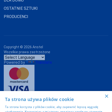
DLA DOMU
MARILYN
OSTATNIE SZTUKI
PRODUCENCI
MARTEL
MAT
MEDIOLANO
MEDIUM
Copyright ©
2026
Anstel
Wszelkie prawa zastrzeżone
MEFEMI-
NIPPLEX
Powered by
Translate
MERRIBEL
MEWA
MILA
MITEX
×
Ta strona używa plików cookie
MODO
Projekt graficzny:
Imoli.pl
Ta strona korzysta z plików cookie, aby zapewnić lepszą wygodę
MONA
użytkowania. Korzystając z tej strony, wyrażasz zgodę na używanie