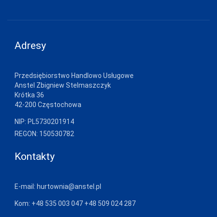
GRAMARK
GRAWEX
Adresy
GUCIO
HAJDAN
Przedsiębiorstwo Handlowo Usługowe
HANNA STYLE
Anstel Zbigniew Stelmaszczyk
Krótka 36
HENDERSON
42-200 Częstochowa
INEZ
NIP: PL5730201914
REGON: 150530782
INTENSO
Kontakty
IRALL
ITALIAN
FASHION
E-mail:
hurtownia@anstel.pl
JAGODA
Kom:
+48 535 003 047
+48 509 024 287
JARPOL